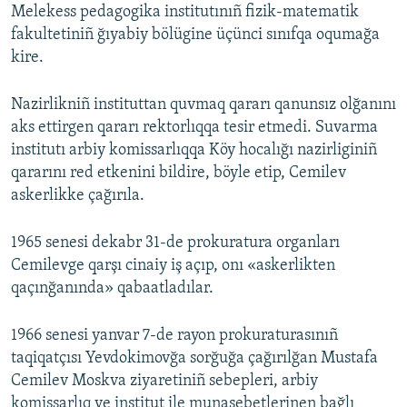
Melekess pedagogika institutınıñ fizik-matematik
fakultetiniñ ğıyabiy bölügine üçünci sınıfqa oqumağa
kire.
Nazirlikniñ instituttan quvmaq qararı qanunsız olğanını
aks ettirgen qararı rektorlıqqa tesir etmedi. Suvarma
institutı arbiy komissarlıqqa Köy hocalığı nazirliginiñ
qararını red etkenini bildire, böyle etip, Cemilev
askerlikke çağırıla.
1965 senesi dekabr 31-de prokuratura organları
Cemilevge qarşı cinaiy iş açıp, onı «askerlikten
qaçınğanında» qabaatladılar.
1966 senesi yanvar 7-de rayon prokuraturasınıñ
taqiqatçısı Yevdokimovğa sorğuğa çağırılğan Mustafa
Cemilev Moskva ziyaretiniñ sebepleri, arbiy
komissarlıq ve institut ile munasebetlerinen bağlı