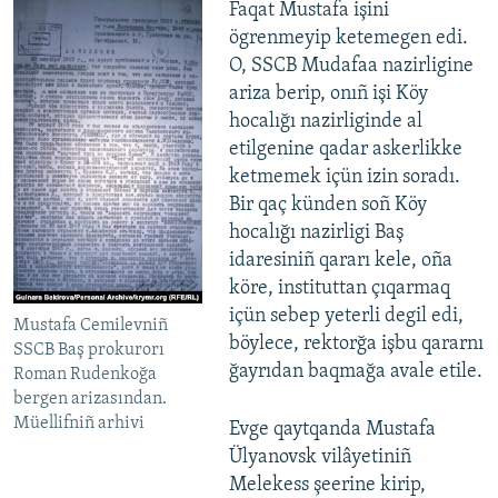
Faqat Mustafa işini
ögrenmeyip ketemegen edi.
O, SSCB Mudafaa nazirligine
ariza berip, onıñ işi Köy
hocalığı nazirliginde al
etilgenine qadar askerlikke
ketmemek içün izin soradı.
Bir qaç künden soñ Köy
hocalığı nazirligi Baş
idaresiniñ qararı kele, oña
köre, instituttan çıqarmaq
içün sebep yeterli degil edi,
Mustafa Cemilevniñ
böylece, rektorğa işbu qararnı
SSCB Baş prokurorı
ğayrıdan baqmağa avale etile.
Roman Rudenkoğa
bergen arizasından.
Müellifniñ arhivi
Evge qaytqanda Mustafa
Ülyanovsk vilâyetiniñ
Melekess şeerine kirip,