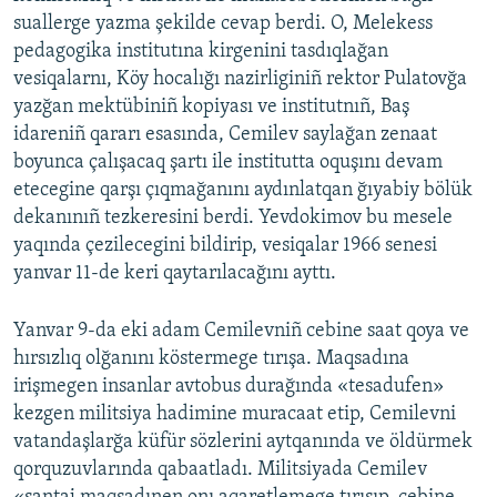
suallerge yazma şekilde cevap berdi. O, Melekess
pedagogika institutına kirgenini tasdıqlağan
vesiqalarnı, Köy hocalığı nazirliginiñ rektor Pulatovğa
yazğan mektübiniñ kopiyası ve institutnıñ, Baş
idareniñ qararı esasında, Cemilev saylağan zenaat
boyunca çalışacaq şartı ile institutta oquşını devam
etecegine qarşı çıqmağanını aydınlatqan ğıyabiy bölük
dekanınıñ tezkeresini berdi. Yevdokimov bu mesele
yaqında çezilecegini bildirip, vesiqalar 1966 senesi
yanvar 11-de keri qaytarılacağını ayttı.
Yanvar 9-da eki adam Cemilevniñ cebine saat qoya ve
hırsızlıq olğanını köstermege tırışa. Maqsadına
irişmegen insanlar avtobus durağında «tesadufen»
kezgen militsiya hadimine muracaat etip, Cemilevni
vatandaşlarğa küfür sözlerini aytqanında ve öldürmek
qorquzuvlarında qabaatladı. Militsiyada Cemilev