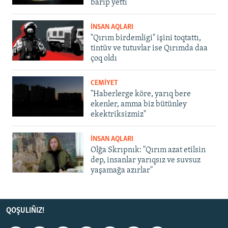
barıp yetti
İNSAN AQLARI
"Qırım birdemligi" işini toqtattı,
tintüv ve tutuvlar ise Qırımda daa
çoq oldı
CEMİYET
"Haberlerge köre, yarıq bere
ekenler, amma biz bütünley
ekektriksizmiz"
İNSAN AQLARI
Olğa Skrıpnık: "Qırım azat etilsin
dep, insanlar yarıqsız ve suvsuz
yaşamağa azırlar"
QOŞULIÑIZ!