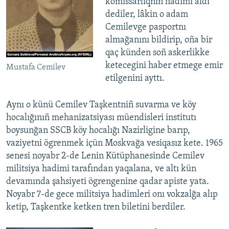
komissarlıqnıñ hadimi aldı
dediler, lâkin o adam
Cemilevge pasportnı
almağanını bildirip, oña bir
qaç künden soñ askerlikke
ketecegini haber etmege emir
Mustafa Cemilev
etilgenini ayttı.
Aynı o künü Cemilev Taşkentniñ suvarma ve köy
hocalığınıñ mehanizatsiyası müendisleri institutı
boysunğan SSCB köy hocalığı Nazirligine barıp,
vaziyetni ögrenmek içün Moskvağa vesiqasız kete. 1965
senesi noyabr 2-de Lenin Kütüphanesinde Cemilev
militsiya hadimi tarafından yaqalana, ve altı kün
devamında şahsiyeti ögrengenine qadar apiste yata.
Noyabr 7-de gece militsiya hadimleri onı vokzalğa alıp
ketip, Taşkentke ketken tren biletini berdiler.