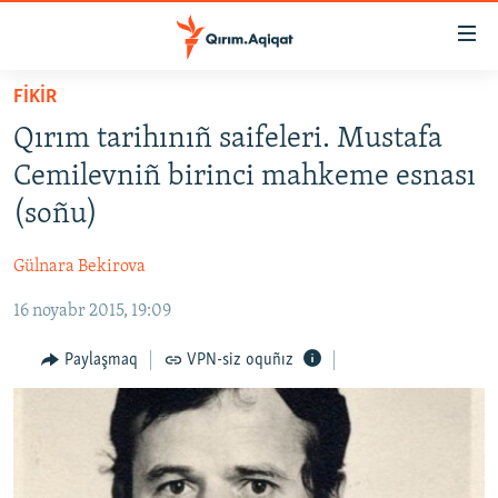
Link
açıqlığı
Esas
FİKİR
mündericege
HABERLER
Qırım tarihınıñ saifeleri. Mustafa
qaytmaq
SİYASET
Baş
Cemilevniñ birinci mahkeme esnası
İQTİSADİYAT
navigatsiyağa
(soñu)
qaytmaq
CEMİYET
Qıdıruvğa
Gülnara Bekirova
MEDENİYET
qaytmaq
16 noyabr 2015, 19:09
İNSAN AQLARI
VİDEO
Paylaşmaq
VPN-siz oquñız
SÜRET
BLOGLAR
FİKİR