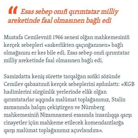
Esas sebep onıñ qırımtatar milliy
areketinde faal olmasınen bağlı edi
Mustafa Cemilevniñ 1966 senesi olğan mahkemesiniñ
kerçek sebepleri «askerlikten qaçınğanınen» bağlı
olmağanını er kes bile edi. Esas sebep onıñ qırımtatar
milliy areketinde faal olmasınen bağlı edi.
Samizdatta keniş sürette tarqalğan soñki sözünde
Cemilev qabaatınıñ kerçek sebeplerini aydınlattı: «KGB
hadimlerini sürgünlik yerlerinde elâk olğan
qırımtatarlar aqqında malümat toplağanımız, Stalin
zamanında halqnı çekiştirgen ve Nürnberg
mahkemesiniñ Nizamnamesi esasında insanlıqqa qarşı
cinayetler içün mahkeme etilecek komendantlarğa
qarşı malümat toplağanımız açuvlandıra».