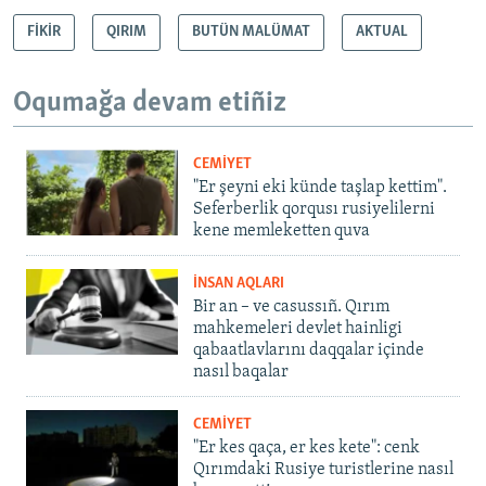
FİKİR
QIRIM
BUTÜN MALÜMAT
AKTUAL
Oqumağa devam etiñiz
CEMİYET
"Er şeyni eki künde taşlap kettim".
Seferberlik qorqusı rusiyelilerni
kene memleketten quva
İNSAN AQLARI
Bir an – ve casussıñ. Qırım
mahkemeleri devlet hainligi
qabaatlavlarını daqqalar içinde
nasıl baqalar
CEMİYET
"Er kes qaça, er kes kete": cenk
Qırımdaki Rusiye turistlerine nasıl