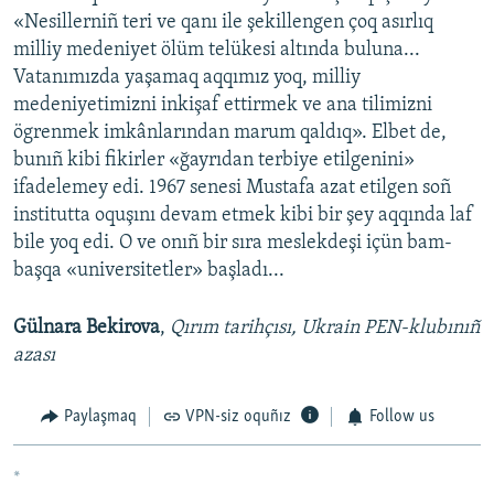
«Nesillerniñ teri ve qanı ile şekillengen çoq asırlıq
milliy medeniyet ölüm telükesi altında buluna...
Vatanımızda yaşamaq aqqımız yoq, milliy
medeniyetimizni inkişaf ettirmek ve ana tilimizni
ögrenmek imkânlarından marum qaldıq». Elbet de,
bunıñ kibi fikirler «ğayrıdan terbiye etilgenini»
ifadelemey edi. 1967 senesi Mustafa azat etilgen soñ
institutta oquşını devam etmek kibi bir şey aqqında laf
bile yoq edi. O ve onıñ bir sıra meslekdeşi içün bam-
başqa «universitetler» başladı...
Gülnara Bekirova
,
Qırım tarihçısı, Ukrain PEN-klubınıñ
azası
Paylaşmaq
VPN-siz oquñız
Follow us
*