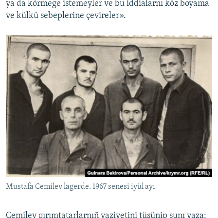
ya da körmege istemeyler ve bu iddialarnı köz boyama
ve külkü sebeplerine çevireler».
Mustafa Cemilev lagerde. 1967 senesi iyül ayı
Cemilev qırımtatarlarnıñ vaziyetini tüşünip şunı yaza: