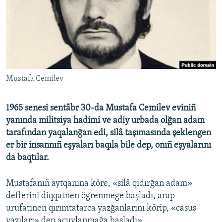
Русский
Українською
QOŞULIÑIZ!
Mustafa Cemilev
1965 senesi sentâbr 30-da Mustafa Cemilev eviniñ
RFE/RS bütün saytları
yanında militsiya hadimi ve adiy urbada olğan adam
tarafından yaqalanğan edi, silâ taşımasında şeklengen
er bir insannıñ eşyaları baqıla bile dep, onıñ eşyalarını
da baqtılar.
Mustafanıñ aytqanına köre, «silâ qıdırğan adam»
defterini diqqatnen ögrenmege başladı, arap
urufatınen qırımtatarca yazğanlarını körip, «casus
yazıları» dep açuvlanmağa başladı».