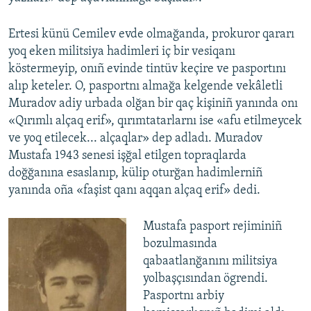
Ertesi künü Cemilev evde olmağanda, prokuror qararı
yoq eken militsiya hadimleri iç bir vesiqanı
köstermeyip, onıñ evinde tintüv keçire ve pasportını
alıp keteler. O, pasportnı almağa kelgende vekâletli
Muradov adiy urbada olğan bir qaç kişiniñ yanında onı
«Qırımlı alçaq erif», qırımtatarlarnı ise «afu etilmeycek
ve yoq etilecek... alçaqlar» dep adladı. Muradov
Mustafa 1943 senesi işğal etilgen topraqlarda
doğğanına esaslanıp, külip oturğan hadimlerniñ
yanında oña «faşist qanı aqqan alçaq erif» dedi.
Mustafa pasport rejiminiñ
bozulmasında
qabaatlanğanını militsiya
yolbaşçısından ögrendi.
Pasportnı arbiy