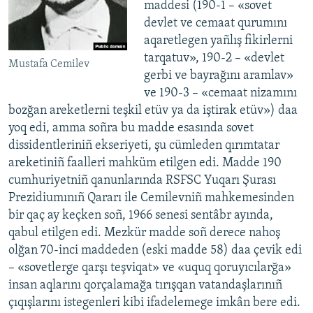
maddesi (190-1 – «sovet
devlet ve cemaat qurumını
aqaretlegen yañlış fikirlerni
tarqatuv», 190-2 – «devlet
Mustafa Cemilev
gerbi ve bayrağını aramlav»
ve 190-3 – «cemaat nizamını
bozğan areketlerni teşkil etüv ya da iştirak etüv») daa
yoq edi, amma soñra bu madde esasında sovet
dissidentleriniñ ekseriyeti, şu cümleden qırımtatar
areketiniñ faalleri mahküm etilgen edi. Madde 190
cumhuriyetniñ qanunlarında RSFSC Yuqarı
Şurası
Prezidiumınıñ Qararı ile Cemilevniñ mahkemesinden
bir qaç ay keçken soñ, 1966 senesi sentâbr ayında,
qabul etilgen edi. Mezkür madde soñ derece nahoş
olğan 70-inci maddeden (eski madde 58) daa çevik edi
– «sovetlerge qarşı teşviqat» ve «uquq qoruyıcılarğa»
insan aqlarını qorçalamağa tırışqan vatandaşlarınıñ
çıqışlarını istegenleri kibi ifadelemege imkân bere edi.