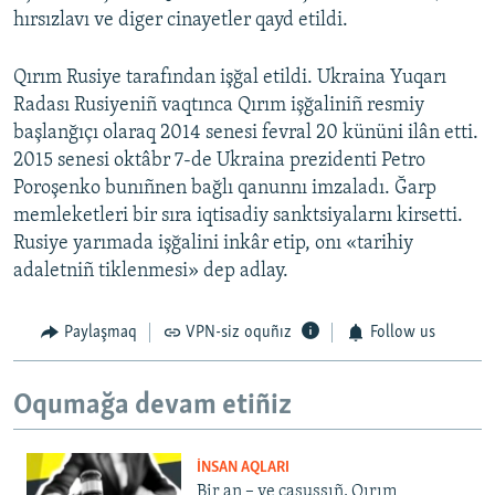
hırsızlavı ve diger cinayetler qayd etildi.
Qırım Rusiye tarafından işğal etildi. Ukraina Yuqarı
Radası Rusiyeniñ vaqtınca Qırım işğaliniñ resmiy
başlanğıçı olaraq 2014 senesi fevral 20 kününi ilân etti.
2015 senesi oktâbr 7-de Ukraina prezidenti Petro
Poroşenko bunıñnen bağlı qanunnı imzaladı. Ğarp
memleketleri bir sıra iqtisadiy sanktsiyalarnı kirsetti.
Rusiye yarımada işğalini inkâr etip, onı «tarihiy
adaletniñ tiklenmesi» dep adlay.
Paylaşmaq
VPN-siz oquñız
Follow us
Oqumağa devam etiñiz
İNSAN AQLARI
Bir an – ve casussıñ. Qırım