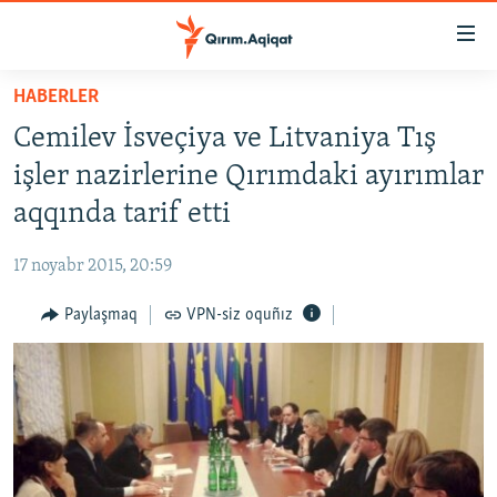
Link
açıqlığı
Esas
HABERLER
mündericege
HABERLER
Cemilev İsveçiya ve Litvaniya Tış
qaytmaq
SİYASET
Baş
işler nazirlerine Qırımdaki ayırımlar
İQTİSADİYAT
navigatsiyağa
aqqında tarif etti
qaytmaq
CEMİYET
Qıdıruvğa
17 noyabr 2015, 20:59
MEDENİYET
qaytmaq
Paylaşmaq
VPN-siz oquñız
İNSAN AQLARI
VİDEO
SÜRET
BLOGLAR
FİKİR