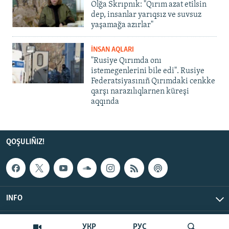
Olğa Skrıpnık: "Qırım azat etilsin
dep, insanlar yarıqsız ve suvsuz
yaşamağa azırlar"
İNSAN AQLARI
"Rusiye Qırımda onı
istemegenlerini bile edi". Rusiye
Federatsiyasınıñ Qırımdaki cenkke
qarşı narazılıqlarnen küreşi
aqqında
QOŞULIÑIZ!
INFO
© Qırım.Aqiqat, 2026 | All Rights Reserved.
УКР
РУС