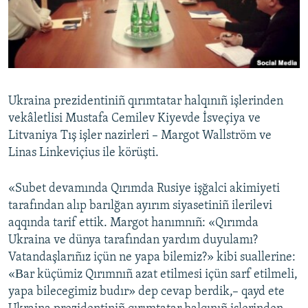
Русский
Українською
QOŞULIÑIZ!
Ukraina prezidentiniñ qırımtatar halqınıñ işlerinden
vekâletlisi Mustafa Cemilev Kiyevde İsveçiya ve
Litvaniya Tış işler nazirleri – Margot Wallström ve
RFE/RS bütün saytları
Linas Linkeviçius ile körüşti.
«Subet devamında Qırımda Rusiye işğalci akimiyeti
tarafından alıp barılğan ayırım siyasetiniñ ilerilevi
aqqında tarif ettik. Margot hanımnıñ: «Qırımda
Ukraina ve dünya tarafından yardım duyulamı?
Vatandaşlarıñız içün ne yapa bilemiz?» kibi suallerine:
«Вar küçümiz Qırımnıñ azat etilmesi içün sarf etilmeli,
yapa bilecegimiz budır» dep cevap berdik,– qayd ete