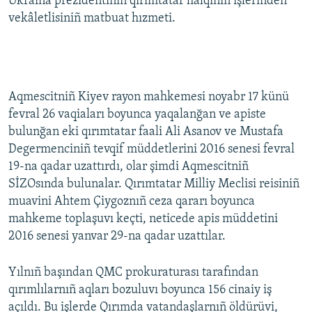
Ukraina prezidentiniñ qırımtatar halqınıñ işlerinden
vekâletlisiniñ matbuat hızmeti.
Aqmescitniñ Kiyev rayon mahkemesi noyabr 17 künü
fevral 26 vaqiaları boyunca yaqalanğan ve apiste
bulunğan eki qırımtatar faali Ali Asanov ve Mustafa
Degermenciniñ tevqif müddetlerini 2016 senesi fevral
19-na qadar uzattırdı, olar şimdi Aqmescitniñ
SİZOsında bulunalar. Qırımtatar Milliy Meclisi reisiniñ
muavini Ahtem Çiygoznıñ ceza qararı boyunca
mahkeme toplaşuvı keçti, neticede apis müddetini
2016 senesi yanvar 29-na qadar uzattılar.
Yılnıñ başından QMC prokuraturası tarafından
qırımlılarnıñ aqları bozuluvı boyunca 156 cinaiy iş
açıldı. Bu işlerde Qırımda vatandaşlarnıñ öldürüvi,