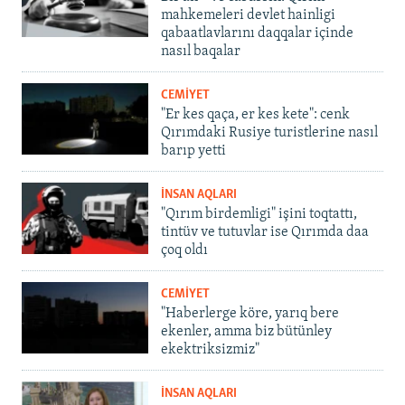
mahkemeleri devlet hainligi
qabaatlavlarını daqqalar içinde
nasıl baqalar
CEMİYET
"Er kes qaça, er kes kete": cenk
Qırımdaki Rusiye turistlerine nasıl
barıp yetti
İNSAN AQLARI
"Qırım birdemligi" işini toqtattı,
tintüv ve tutuvlar ise Qırımda daa
çoq oldı
CEMİYET
"Haberlerge köre, yarıq bere
ekenler, amma biz bütünley
ekektriksizmiz"
İNSAN AQLARI