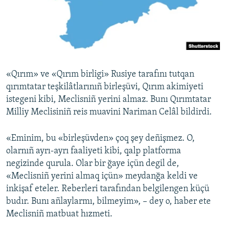
Русский
Українською
QOŞULIÑIZ!
«Qırım» ve «Qırım birligi» Rusiye tarafını tutqan
qırımtatar teşkilâtlarınıñ birleşüvi, Qırım akimiyeti
istegeni kibi, Meclisniñ yerini almaz. Bunı Qırımtatar
RFE/RS bütün saytları
Milliy Meclisiniñ reis muavini Nariman Celâl bildirdi.
«Eminim, bu «birleşüvden» çoq şey deñişmez. O,
olarnıñ ayrı-ayrı faaliyeti kibi, qalp platforma
negizinde qurula. Olar bir ğaye içün degil de,
«Meclisniñ yerini almaq içün» meydanğa keldi ve
inkişaf eteler. Reberleri tarafından belgilengen küçü
budır. Bunı añlaylarmı, bilmeyim», – dey o, haber ete
Meclisniñ matbuat hızmeti.