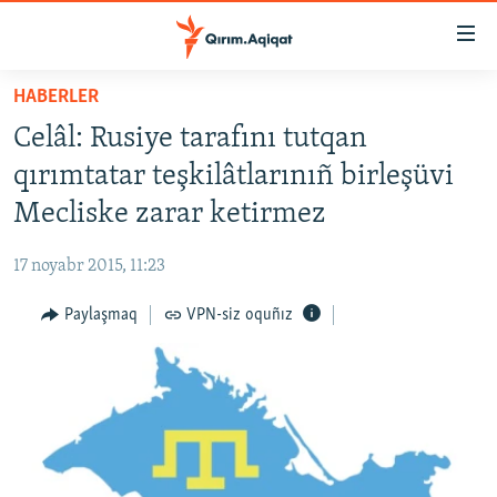
Link
açıqlığı
Esas
HABERLER
mündericege
HABERLER
Celâl: Rusiye tarafını tutqan
qaytmaq
SİYASET
Baş
qırımtatar teşkilâtlarınıñ birleşüvi
İQTİSADİYAT
navigatsiyağa
Mecliske zarar ketirmez
qaytmaq
CEMİYET
Qıdıruvğa
17 noyabr 2015, 11:23
MEDENİYET
qaytmaq
Paylaşmaq
VPN-siz oquñız
İNSAN AQLARI
VİDEO
SÜRET
BLOGLAR
FİKİR