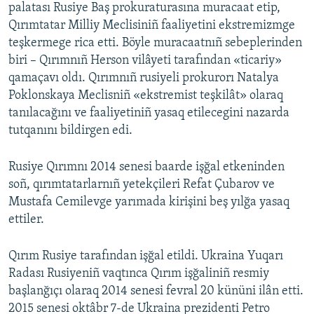
palatası Rusiye Baş prokuraturasına muracaat etip,
Qırımtatar Milliy Meclisiniñ faaliyetini ekstremizmge
teşkermege rica etti. Böyle muracaatnıñ sebeplerinden
biri – Qırımnıñ Herson vilâyeti tarafından «ticariy»
qamaçavı oldı. Qırımnıñ rusiyeli prokurorı Natalya
Poklonskaya Meclisniñ «ekstremist teşkilât» olaraq
tanılacağını ve faaliyetiniñ yasaq etilecegini nazarda
tutqanını bildirgen edi.
Rusiye Qırımnı 2014 senesi baarde işğal etkeninden
soñ, qırımtatarlarnıñ yetekçileri Refat Çubarov ve
Mustafa Cemilevge yarımada kirişini beş yılğa yasaq
ettiler.
Qırım Rusiye tarafından işğal etildi. Ukraina Yuqarı
Radası Rusiyeniñ vaqtınca Qırım işğaliniñ resmiy
başlanğıçı olaraq 2014 senesi fevral 20 kününi ilân etti.
2015 senesi oktâbr 7-de Ukraina prezidenti Petro