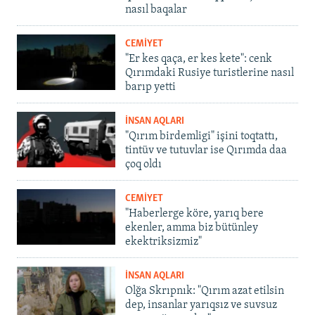
nasıl baqalar
CEMİYET
"Er kes qaça, er kes kete": cenk
Qırımdaki Rusiye turistlerine nasıl
barıp yetti
İNSAN AQLARI
"Qırım birdemligi" işini toqtattı,
tintüv ve tutuvlar ise Qırımda daa
çoq oldı
CEMİYET
"Haberlerge köre, yarıq bere
ekenler, amma biz bütünley
ekektriksizmiz"
İNSAN AQLARI
Olğa Skrıpnık: "Qırım azat etilsin
dep, insanlar yarıqsız ve suvsuz