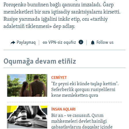
Poroşenko bunıñnen bağlı qanunnı imzaladı. Ğarp
memleketleri bir sıra iqtisadiy sanktsiyalarnı kirsetti.
Rusiye yarımada işğalini inkâr etip, onı «tarihiy
adaletniñ tiklenmesi» dep adlay.
Paylaşmaq
VPN-siz oquñız
Follow us
Oqumağa devam etiñiz
CEMİYET
"Er şeyni eki künde taşlap kettim".
Seferberlik qorqusı rusiyelilerni
kene memleketten quva
İNSAN AQLARI
Bir an – ve casussıñ. Qırım
mahkemeleri devlet hainligi
qabaatlavlarını daqqalar içinde