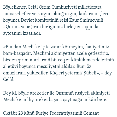
Böyleliknen Celâl Qırım Cumhuriyeti milletlerara
munasebetler ve sürgün olunğan grajdanlarnıñ işleri
boyunca Devlet komitetiniñ reisi Zaur Smirnovnıñ
«Qırım» ve «Qırım birliginiñ» birleşüvi aqqında
aytqanını izaatladı.
«Bundan Mecliske iç te zarar körmeyim, faaliyetimiz
bam-başqadır. Meclisni akimiyetten acele çetleştirip,
bizden qırımtatarlarnıñ bir çoq er künlük meseleleriniñ
al etüvi boyunca mesuliyetni aldılar. Bunı öz
omuzlarına yüklediler. Küçleri yetermi? Şübeli», – dey
Celâl.
Dey ki, böyle areketler ile Qırımnıñ rusiyeli akimiyeti
Mecliske milliy areket başına qaytmağa imkân bere.
Oktâbr 23 künü Rusiye Federatsiyasınıñ Cemaat