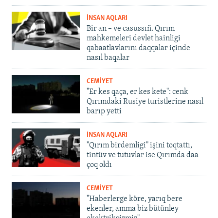
İNSAN AQLARI
Bir an – ve casussıñ. Qırım
mahkemeleri devlet hainligi
qabaatlavlarını daqqalar içinde
nasıl baqalar
CEMİYET
"Er kes qaça, er kes kete": cenk
Qırımdaki Rusiye turistlerine nasıl
barıp yetti
İNSAN AQLARI
"Qırım birdemligi" işini toqtattı,
tintüv ve tutuvlar ise Qırımda daa
çoq oldı
CEMİYET
"Haberlerge köre, yarıq bere
ekenler, amma biz bütünley