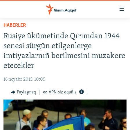
Link
açıqlığı
Esas
HABERLER
mündericege
HABERLER
Rusiye ükümetinde Qırımdan 1944
qaytmaq
SİYASET
Baş
senesi sürgün etilgenlerge
İQTİSADİYAT
navigatsiyağa
imtiyazlarnıñ berilmesini muzakere
qaytmaq
CEMİYET
etecekler
Qıdıruvğa
MEDENİYET
qaytmaq
16 noyabr 2015, 10:05
İNSAN AQLARI
Paylaşmaq
VPN-siz oquñız
VİDEO
SÜRET
BLOGLAR
FİKİR