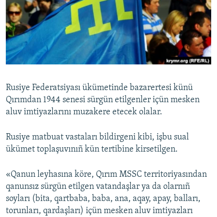
Русский
Українською
QOŞULIÑIZ!
Rusiye Federatsiyası ükümetinde bazarertesi künü
Qırımdan 1944 senesi sürgün etilgenler içün mesken
RFE/RS bütün saytları
aluv imtiyazlarını muzakere etecek olalar.
Rusiye matbuat vastaları bildirgeni kibi, işbu sual
ükümet toplaşuvınıñ kün tertibine kirsetilgen.
«Qanun leyhasına köre, Qırım MSSC territoriyasından
qanunsız sürgün etilgen vatandaşlar ya da olarnıñ
soyları (bita, qartbaba, baba, ana, aqay, apay, balları,
torunları, qardaşları) içün mesken aluv imtiyazları