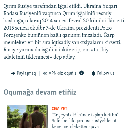
Qırım Rusiye tarafından işğal etildi. Ukraina Yuqarı
Radası Rusiyeniñ vaqtınca Qırım işğaliniñ resmiy
başlanğıçı olaraq 2014 senesi fevral 20 kününi ilân etti.
2015 senesi oktâbr 7-de Ukraina prezidenti Petro
Poroşenko bunıñnen bağlı qanunnı imzaladı. Ğarp
memleketleri bir sıra iqtisadiy sanktsiyalarnı kirsetti.
Rusiye yarımada işğalini inkâr etip, onı «tarihiy
adaletniñ tiklenmesi» dep adlay.
Paylaşmaq
VPN-siz oquñız
Follow us
Oqumağa devam etiñiz
CEMİYET
"Er şeyni eki künde taşlap kettim".
Seferberlik qorqusı rusiyelilerni
kene memleketten quva