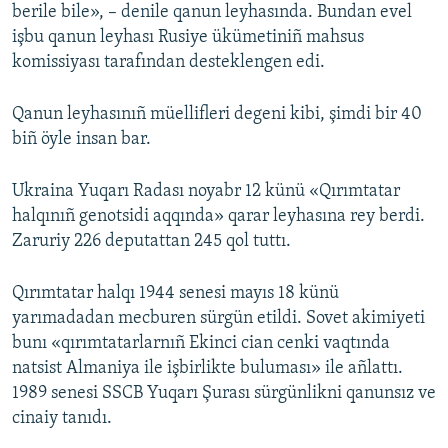
berile bile», – denile qanun leyhasında. Bundan evel
işbu qanun leyhası Rusiye ükümetiniñ mahsus
komissiyası tarafından desteklengen edi.
Qanun leyhasınıñ müellifleri degeni kibi, şimdi bir 40
biñ öyle insan bar.
Ukraina Yuqarı Radası noyabr 12 künü «Qırımtatar
halqınıñ genotsidi aqqında» qarar leyhasına rey berdi.
Zaruriy 226 deputattan 245 qol tuttı.
Qırımtatar halqı 1944 senesi mayıs 18 künü
yarımadadan mecburen sürgün etildi. Sovet akimiyeti
bunı «qırımtatarlarnıñ Ekinci cian cenki vaqtında
natsist Almaniya ile işbirlikte buluması» ile añlattı.
1989 senesi SSCB Yuqarı Şurası sürgünlikni qanunsız ve
cinaiy tanıdı.