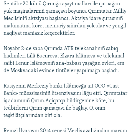
Sentâbr 20 künü Qırımğa aşayt malları ile qatnağan
yük maşinalarınıñ qamaçavı boyunca Qırımtatar Milliy
Meclisiniñ aktsiyası başlandı. Aktsiya idare şurasınıñ
malümatına köre, memuriy sıñırdan yolcular ve yengil
naqliyat maniasız keçecektirler.
Noyabr 2-de saba Qırımda ATR telekanalınıñ sabıq
hadimleri Lilâ Bucurova, Elzara İslâmova ve telekanal
saibi Lenur İslâmovnıñ ana-babası yaşağan evleri, em
de Moskvadaki evinde tintüvler yapılmağa başladı.
Rusiyeniñ Merkeziy bankı İslâmovğa ait OOO «Cast
Bank» müessisesiniñ litsenziyasını lâğu etti. Qırımtatar
iş adamınıñ Qırım.Aqiqatqa bildirgenine köre, bu
tedbirlerni Qırım qamaçavı ile bağlay. O, onıñ
teşkilâtçılarından biri ola.
Remzi İlyasovnı 2014 senesi Meclis azalığından marum