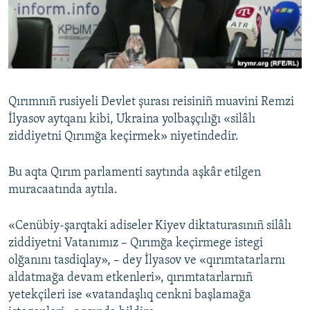
Русский
Українською
QOŞULIÑIZ!
Qırımnıñ rusiyeli Devlet şurası reisiniñ muavini Remzi
İlyasov aytqanı kibi, Ukraina yolbaşçılığı «silâlı
ziddiyetni Qırımğa keçirmek» niyetindedir.
RFE/RS bütün saytları
Bu aqta Qırım parlamenti saytında aşkâr etilgen
muracaatında aytıla.
«Cenübiy-şarqtaki adiseler Kiyev diktaturasınıñ silâlı
ziddiyetni Vatanımız – Qırımğa keçirmege istegi
olğanını tasdiqlay», – dey İlyasov ve «qırımtatarlarnı
aldatmağa devam etkenleri», qırımtatarlarnıñ
yetekçileri ise «vatandaşlıq cenkni başlamağa