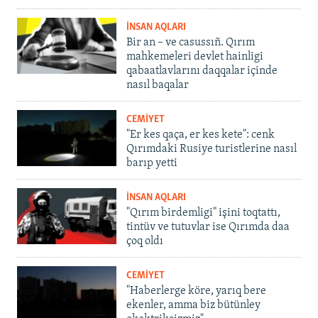
İNSAN AQLARI
Bir an – ve casussıñ. Qırım
mahkemeleri devlet hainligi
qabaatlavlarını daqqalar içinde
nasıl baqalar
CEMİYET
"Er kes qaça, er kes kete": cenk
Qırımdaki Rusiye turistlerine nasıl
barıp yetti
İNSAN AQLARI
"Qırım birdemligi" işini toqtattı,
tintüv ve tutuvlar ise Qırımda daa
çoq oldı
CEMİYET
"Haberlerge köre, yarıq bere
ekenler, amma biz bütünley