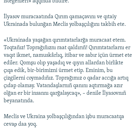
istegenleri» aqqında bildire.
İlyasov muracaatında Qırım qamaçavını ve qıtaiy
Ukrainada bulunğan Meclis yolbaşçılığını takbih ete.
«Ukrainada yaşağan qırımtatarlarğa muracaat etem.
Toqtañız! Toprağıñıznı raat qaldırıñ! Qırımtatarlarnı er
vaqıt ikmet, namuskârlıq, itibar ve sabır içün ürmet ete
ediler. Qomşu olıp yaşadıq ve qıyın allardan birlikte
çıqa edik, bir-birimizni ürmet etip. Eminim, bu
çizgilerni coymadıñız. Toprağımız o qadar accığa artıq
çıdap olamay. Vatandaşlarnıñ qanını aqtırmağa azır
olğan er bir insannı qarğalaycaq», – denile İlyasovnıñ
beyanatında.
Meclis ve Ukraina yolbaşçılığından işbu muracaatqa
cevaр daa yoq.