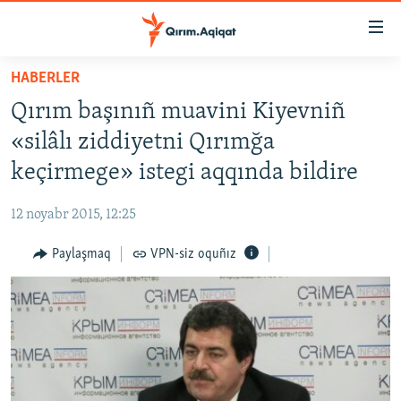
Link
açıqlığı
Esas
HABERLER
mündericege
HABERLER
Qırım başınıñ muavini Kiyevniñ
qaytmaq
SİYASET
Baş
«silâlı ziddiyetni Qırımğa
İQTİSADİYAT
navigatsiyağa
keçirmege» istegi aqqında bildire
qaytmaq
CEMİYET
Qıdıruvğa
12 noyabr 2015, 12:25
MEDENİYET
qaytmaq
Paylaşmaq
VPN-siz oquñız
İNSAN AQLARI
VİDEO
SÜRET
BLOGLAR
FİKİR