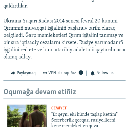
qaldırdılar.
Ukraina Yuqarı Radası 2014 senesi fevral 20 kününi
Qırımnıñ muvaqqat işğaliniñ başlanuv tarihı olaraq
belgiledi. Ğarp memleketleri Qırım işğalini tanımay ve
bir sıra iqtisadiy cezalarnı kirsete. Rusiye yarımadanıñ
işğalini red ete ve bunı «tarihiy adaletniñ qaytarılması»
olaraq adlaу.
Paylaşmaq
VPN-siz oquñız
Follow us
Oqumağa devam etiñiz
CEMİYET
"Er şeyni eki künde taşlap kettim".
Seferberlik qorqusı rusiyelilerni
kene memleketten quva