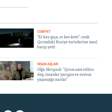
CEMİYET
"Er kes qaça, er kes kete": cenk
Qırımdaki Rusiye turistlerine nasıl
barıp yetti
İNSAN AQLARI
Olğa Skrıpnık: "Qırım azat etilsin
dep, insanlar yarıqsız ve suvsuz
yaşamağa azırlar"