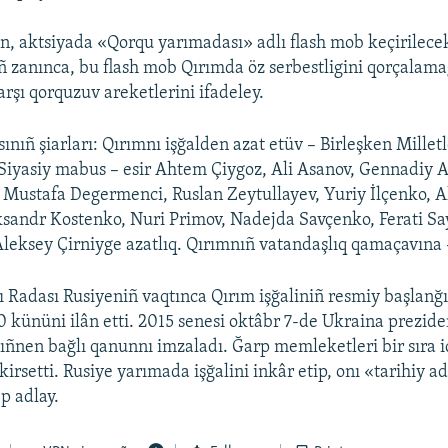
, aktsiyada «Qorqu yarımadası» adlı flash mob keçirilece
ıñ zanınca, bu flash mob Qırımda öz serbestligini qorçalam
arşı qorquzuv areketlerini ifadeley.
sınıñ şiarları: Qırımnı işğalden azat etüv – Birleşken Millet
 Siyasiy mabus – esir Ahtem Çiygoz, Ali Asanov, Gennadiy 
 Mustafa Degermenci, Ruslan Zeytullayev, Yuriy İlçenko, 
sandr Kostenko, Nuri Primov, Nadejda Savçenko, Ferati Sa
Aleksey Çirniyge azatlıq. Qırımnıñ vatandaşlıq qamaçavına 
 Radası Rusiyeniñ vaqtınca Qırım işğaliniñ resmiy başlanğı
0 kününi ilân etti. 2015 senesi oktâbr 7-de Ukraina prezide
ñnen bağlı qanunnı imzaladı. Ğarp memleketleri bir sıra i
kirsetti. Rusiye yarımada işğalini inkâr etip, onı «tarihiy a
p adlay.