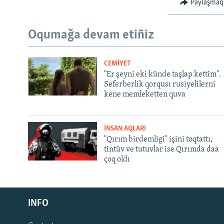
Paylaşmaq
Oqumağa devam etiñiz
CEMİYET
"Er şeyni eki künde taşlap kettim".
Seferberlik qorqusı rusiyelilerni
kene memleketten quva
İNSAN AQLARI
"Qırım birdemligi" işini toqtattı,
tintüv ve tutuvlar ise Qırımda daa
çoq oldı
Русский
INFO
Українською