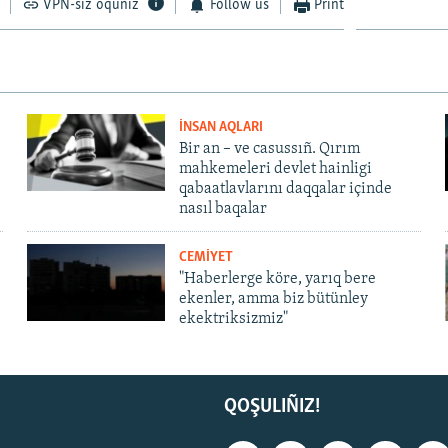
VPN-siz oquñız
Follow us
Print
İNSAN AQLARI
Bir an – ve casussıñ. Qırım
mahkemeleri devlet hainligi
qabaatlavlarını daqqalar içinde
nasıl baqalar
CEMİYET
"Haberlerge köre, yarıq bere
ekenler, amma biz bütünley
ekektriksizmiz"
QOŞULIÑIZ!