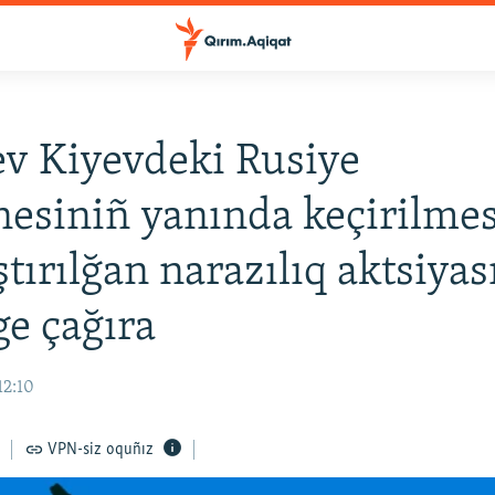
v Kiyevdeki Rusiye
nesiniñ yanında keçirilmes
ştırılğan narazılıq aktsiyas
e çağıra
12:10
VPN-siz oquñız