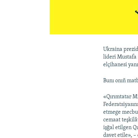
Ukraina prezide
lideri Mustafa
elçihanesi yan
Bunı onıñ matb
«Qırımtatar Mil
Federatsiyasın
etmege mecbur 
cemaat teşkilât
işğal etilgen 
davet etile», –