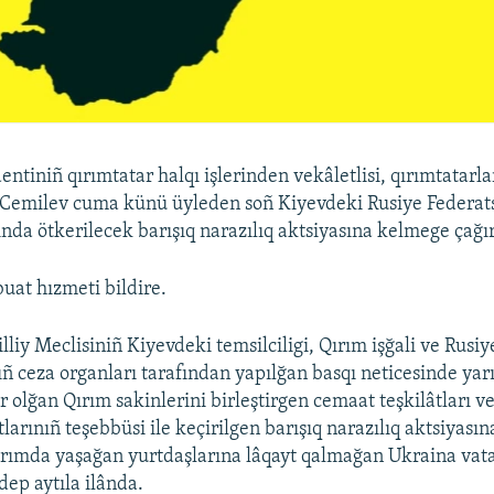
ntiniñ qırımtatar halqı işlerinden vekâletlisi, qırımtatarla
 Cemilev cuma künü üyleden soñ Kiyevdeki Rusiye Federats
ında ötkerilecek barışıq narazılıq aktsiyasına kelmege çağı
uat hızmeti bildire.
liy Meclisiniñ Kiyevdeki temsilciligi, Qırım işğali ve Rusiy
ıñ ceza organları tarafından yapılğan basqı neticesinde ya
olğan Qırım sakinlerini birleştirgen cemaat teşkilâtları ve
larınıñ teşebbüsi ile keçirilgen barışıq narazılıq aktsiyası
Qırımda yaşağan yurtdaşlarına lâqayt qalmağan Ukraina vat
 dep aytıla ilânda.