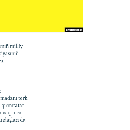
rnıñ milliy
iyasınıñ
ra.
e
rımadanı terk
 qırımtatar
na vaqtınca
andaşları da