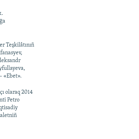
k.
ağa
ler Teşkilâtınıñ
Afanasyev,
Aleksandr
yfullayeva,
– «Ebet».
çı olaraq 2014
nti Petro
qtisadiy
daletniñ