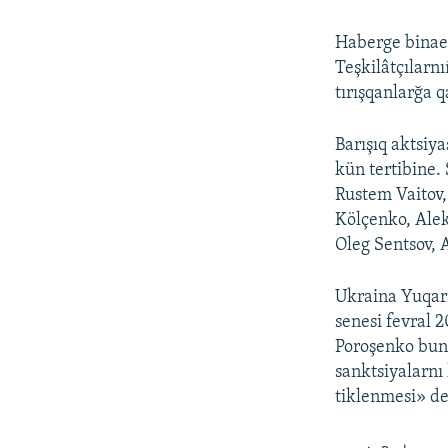
Haberge binaen
Teşkilâtçılarn
tırışqanlarğa q
Barışıq aktsiya
kün tertibine.
Rustem Vaitov,
Kölçenko, Alek
Oleg Sentsov, 
Ukraina Yuqarı
senesi fevral 2
Poroşenko bunı
sanktsiyalarnı 
tiklenmesi» de