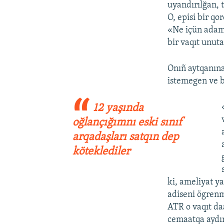
uyandırılğan, 
O, episi bir q
«Ne içün adaml
bir vaqıt unut
Onıñ aytqanına
istemegen ve b
12 yaşında
oğlançığımnı eski sınıf
arqadaşları satqın dep
köteklediler
ki, ameliyat y
adiseni ögren
ATR o vaqıt da
cemaatqa aydı