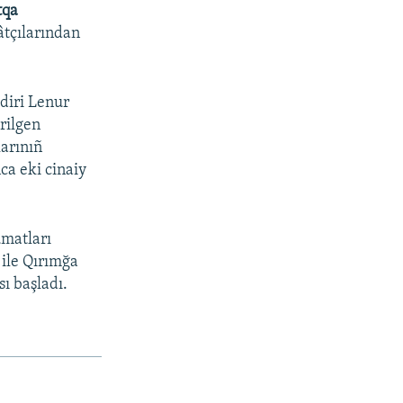
tqa
âtçılarından
üdiri Lenur
rilgen
larınıñ
ca eki cinaiy
ümatları
 ile Qırımğa
sı başladı.