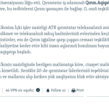
itsenziyasını lâğu etti. Qırımtatar iş adamınıñ
Qırım.Aqiqa
re, bu tedbirlerni Qırım qamaçavı ile bağlay. O, onıñ teşkil
Ukraina İçki işler nazirligi ATR qırımtatar telekanalınıñ m
İslâmov ve telekanalnıñ sabıq hadimleriniñ evlerinden keçi
tintüvler, em de Qırım işğaline qarşı çıqqan cemaat teşkilât
faaliyetine keder etüv kibi insan aqlarınıñ bozulması boyun
taqiqatqa başladı.
Ukrain nazirliginde berilgen malümatqa köre, cinayet mal
kirsetildi. Sentâbr 20-de qırımtatar liderleriniñ teşebbüsi
 ve mallarını alıp ketken yük naqliyatını blok etüv aktsiya
VPN-siz oquñız
Follow us
Print