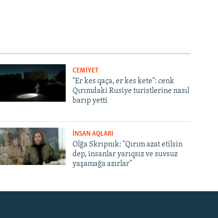
CEMİYET
"Er kes qaça, er kes kete": cenk
Qırımdaki Rusiye turistlerine nasıl
barıp yetti
İNSAN AQLARI
Olğa Skrıpnık: "Qırım azat etilsin
dep, insanlar yarıqsız ve suvsuz
yaşamağa azırlar"