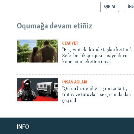
QIRIM
İN
Oqumağa devam etiñiz
CEMİYET
"Er şeyni eki künde taşlap kettim".
Seferberlik qorqusı rusiyelilerni
kene memleketten quva
İNSAN AQLARI
"Qırım birdemligi" işini toqtattı,
tintüv ve tutuvlar ise Qırımda daa
çoq oldı
Русский
INFO
Українською