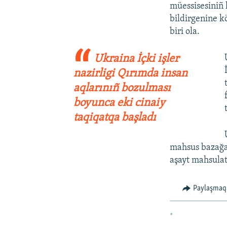
müessisesiniñ l
bildirgenine kö
biri ola.
Ukraina İçki işler
nazirligi Qırımda insan
aqlarınıñ bozulması
boyunca eki cinaiy
taqiqatqa başladı
mahsus bazağa 
aşayt mahsulatı
Paylaşmaq
*