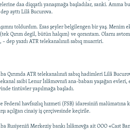
elerine daa diqqatlı yanaşmağa başladılar, sanki. Amma bun
ep ayttı Lilâ Bucurova.
şımnı toldurdım. Esas şeyler belgilengen bir yaş. Menim 
(tek Qırım degil, bütün halqım) ve qorantam. Olarnı avto
 – dep yazdı ATR telekanalınıñ sabıq muarriri.
ba Qırımda ATR telekanalınıñ sabıq hadimleri Lilâ Bucurov
lekanal saibi Lenur İslâmovnıñ ana-babası yaşağan evleri,
nde tintüvler yapılmağa başladı.
e Federal havfsızlıq hızmeti (FSB) idaresiniñ malümatına k
şı açılğan cinaiy iş çerçivesinde keçirile.
aba Rusiyeniñ Merkeziy bankı İslâmovğa ait OOO «Cast Ba