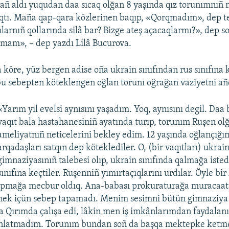
tañ aldı yuqudan daa sıcaq olğan 8 yaşında qız torunımnıñ 
orqtı. Maña qap-qara közlerinen baqıp, «Qorqmadım», dep t
arnıñ qollarında silâ bar? Bizge ateş açacaqlarmı?», dep so
amam», – dep yazdı Lilâ Bucurova.
 köre, yüz bergen adise oña ukrain sınıfından rus sınıfına
u sebepten köteklengen oğlan torunı oğrağan vaziyetni añ
«Yarım yıl evelsi aynısını yaşadım. Yoq, aynısını degil. Daa 
vaqıt bala hastahanesiniñ ayatında turıp, torunım Ruşen ol
ameliyatnıñ neticelerini bekley edim. 12 yaşında oğlançığım
arqadaşları satqın dep köteklediler. O, (bir vaqıtları) ukrai
gimnaziyasınıñ talebesi olıp, ukrain sınıfında qalmağa istedi
sınıfına keçtiler. Ruşenniñ yımırtaçıqlarını urdılar. Öyle bir
apmağa mecbur oldıq. Ana-babası prokuraturağa muracaat et
mek içün sebep tapamadı. Menim sesimni bütün gimnaziya 
a Qırımda çalışa edi, lâkin men iş imkânlarımdan faydalanı
nlatmadım. Torunım bundan soñ da başqa mektepke ketmed