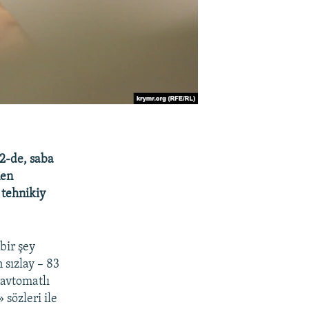
 2-de, saba
nen
 tehnikiy
bir şey
 sızlay – 83
 avtomatlı
sözleri ile