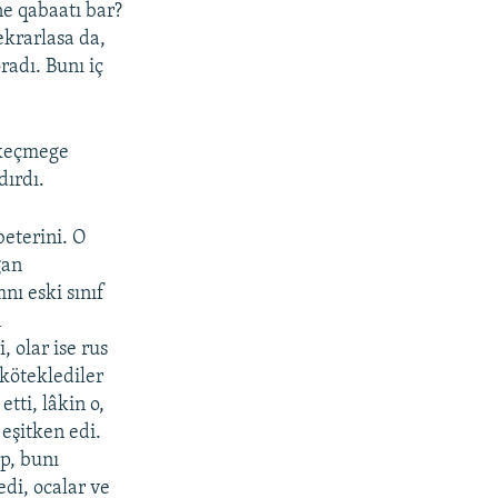
ne qabaatı bar?
ekrarlasa da,
radı. Bunı iç
 keçmege
dırdı.
beterini. O
ğan
nı eski sınıf
n
, olar ise rus
 köteklediler
ti, lâkin o,
eşitken edi.
p, bunı
i, ocalar ve