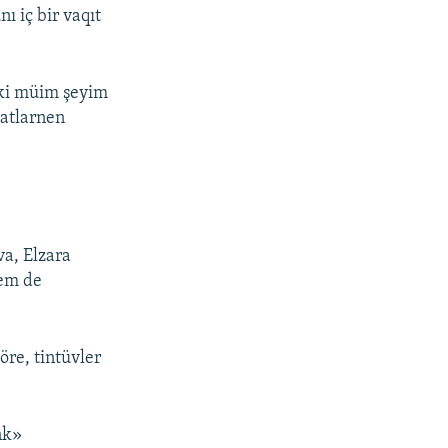
ı iç bir vaqıt
eki müim şeyim
matlarnen
a, Elzara
 em de
öre, tintüvler
nk»