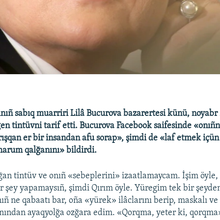
nıñ sabıq muarriri Lilâ Bucurova bazarertesi künü, noyabr
gen tintüvni tarif etti. Bucurova Facebook saifesinde «onıñ
ışqan er bir insandan afu sorap», şimdi de «laf etmek içün
arum qalğanını» bildirdi.
an tintüv ve onıñ «sebeplerini» izaatlamaycam. İşim öyle, 
 şey yapamaysıñ, şimdi Qırım öyle. Yüregim tek bir şeyden
ñ ne qabaatı bar, oña «yürek» ilâclarını berip, maskalı ve
ından ayaqyolğa ozğara edim. «Qorqma, yeter ki, qorqma» 