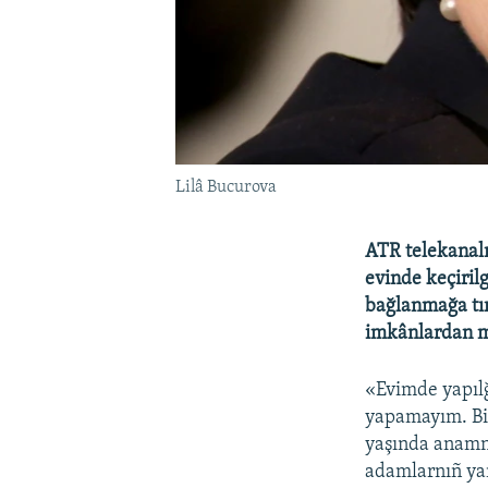
Lilâ Bucurova
ATR telekanalı
evinde keçiril
bağlanmağa tır
imkânlardan m
«Evimde yapılğ
yapamayım. Bir
yaşında anamnı
adamlarnıñ yan