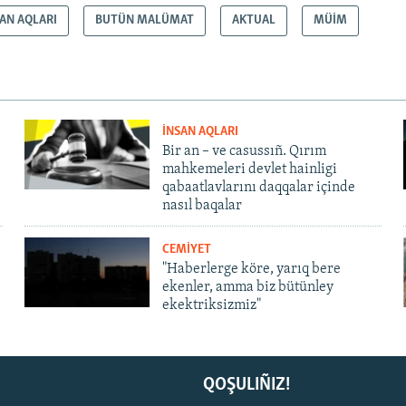
SAN AQLARI
BUTÜN MALÜMAT
AKTUAL
MÜİM
İNSAN AQLARI
Bir an – ve casussıñ. Qırım
mahkemeleri devlet hainligi
qabaatlavlarını daqqalar içinde
nasıl baqalar
CEMİYET
"Haberlerge köre, yarıq bere
ekenler, amma biz bütünley
ekektriksizmiz"
QOŞULIÑIZ!