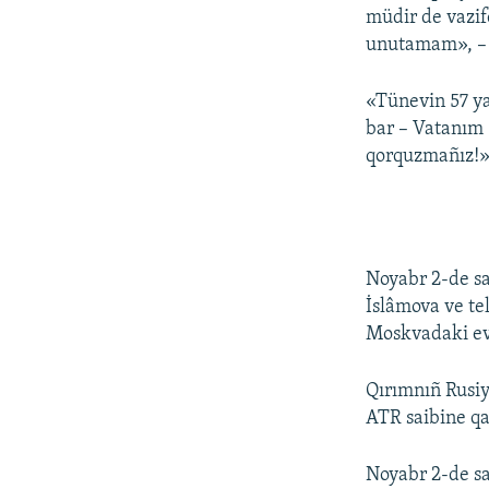
müdir de vazif
unutamam», – d
«Tünevin 57 ya
bar – Vatanım 
qorquzmañız!»,
Noyabr 2-de sa
İslâmova ve te
Moskvadaki evi
Qırımnıñ Rusiy
ATR saibine qar
Noyabr 2-de s