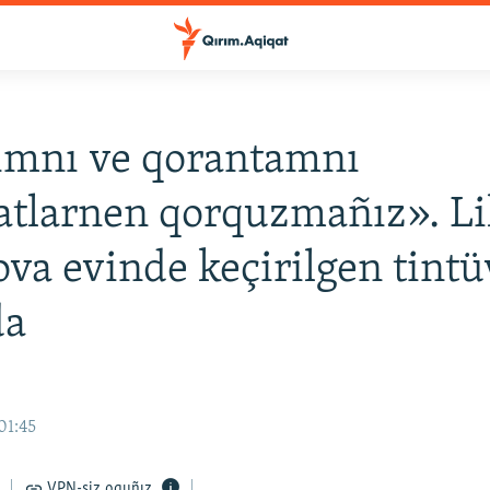
ımnı ve qorantamnı
tlarnen qorquzmañız». Li
va evinde keçirilgen tintü
da
01:45
VPN-siz oquñız