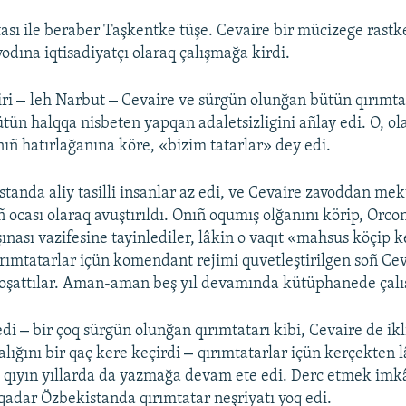
tası ile beraber Taşkentke tüşe. Cevaire bir mücizege rastke
dına iqtisadiyatçı olaraq çalışmağa kirdi.
–
–
iri
leh Narbut
Cevaire ve sürgün olunğan bütün qırımtat
tün halqqa nisbeten yapqan adaletsizligini añlay edi. O, ol
nıñ hatırlağanına köre, «bizim tatarlar» dey edi.
tanda aliy tasilli insanlar az edi, ve Cevaire zavoddan mekt
ñ ocası olaraq avuştırıldı. Onıñ oqumış olğanını körip, Orco
ınası vazifesine tayinlediler, lâkin o vaqıt «mahsus köçip k
ırımtatarlar içün komendant rejimi quvetleştirilgen soñ Ce
oşattılar. Aman-aman beş yıl devamında kütüphanede çalış
–
edi
bir çoq sürgün olunğan qırımtatarı kibi, Cevaire de i
–
alığını bir qaç kere keçirdi
qırımtatarlar içün kerçekten lâ
bu qıyın yıllarda da yazmağa devam ete edi. Derc etmek imk
qadar Özbekistanda qırımtatar neşriyatı yoq edi.