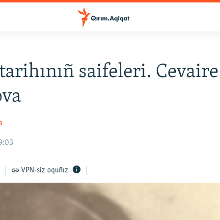
tarihınıñ saifeleri. Cevaire
ova
a
19:03
VPN-siz oquñız