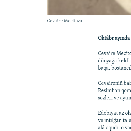
Cevaire Mecitova
Oktâbr ayında 
Cevaire Mecito
dünyağa keldi.
baqa, bostancıl
Cevaireniñ ba
Resimhan qoran
sözleri ve ayt
Edebiyat az ol
ve ıntılğan ta
alâ oqudı; o vaq