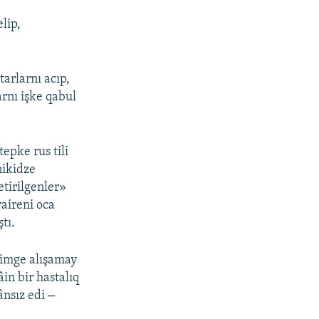
lip,
arlarnı acıp,
arnı işke qabul
epke rus tili
nikidze
etirilgenler»
vaireni oca
tı.
klimge alışamay
in bir hastalıq
–
ânsız edi