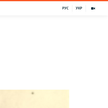
РУС
УКР