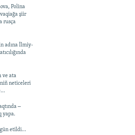
ova, Polina
vaqiağa şiir
a rusça
in adına İlmiy-
atıcılığında
 ve ata
rniñ neticeleri
...
–
vaqtında
q yapa.
ün etildi...