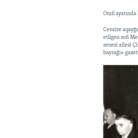
Onıñ ayatında b
Cevaire aqayğa
etilgen soñ Me
senesi ailesi 
bayrağı» gazeta