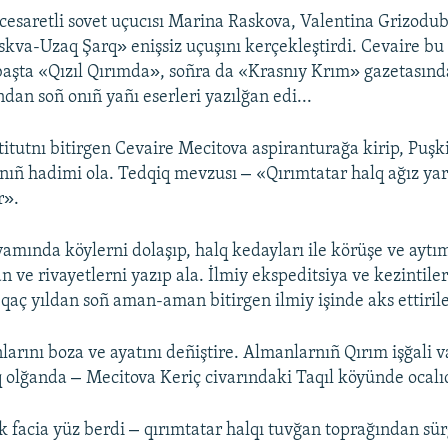
 cesaretli sovet uçucısı Marina Raskova, Valentina Grizodub
»
skva-Uzaq Şarq
enişsiz uçuşını kerçekleştirdi. Cevaire bu 
»
»
başta «Qızıl Qırımda
, soñra da «Krasnıy Krım
gazetasınd
ndan soñ onıñ yañı eserleri yazılğan edi...
stitutnı bitirgen Cevaire Mecitova aspiranturağa kirip, Puşk
–
tınıñ hadimi ola. Tedqiq mevzusı
«Qırımtatar halq ağız yar
»
r
.
mında köylerni dolaşıp, halq kedayları ile körüşe ve aytım
an ve rivayetlerni yazıp ala. İlmiy ekspeditsiya ve kezintile
qaç yıldan soñ aman-aman bitirgen ilmiy işinde aks ettirile
larını boza ve ayatını deñiştire. Almanlarnıñ Qırım işğali 
–
q olğanda
Mecitova Keriç civarındaki Taqıl köyünde ocalı
–
k facia yüz berdi
qırımtatar halqı tuvğan toprağından sürg