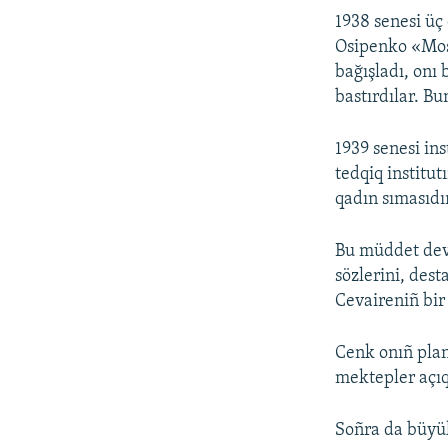
1938 senesi üç
Osipenko «Mo
bağışladı, onı 
bastırdılar. Bu
1939 senesi in
tedqiq institu
qadın sımasıdı
Bu müddet deva
sözlerini, dest
Cevaireniñ bir 
Cenk onıñ plan
mektepler açı
Soñra da büyü