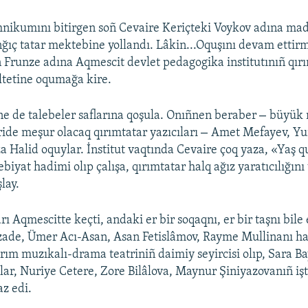
hnikumını bitirgen soñ Cevaire Keriçteki Voykov adına ma
ğıç tatar mektebine yollandı. Lâkin...Oquşını devam ettir
 Frunze adına Aqmescit devlet pedagogika institutınıñ qırım
ltetine oqumağa kire.
–
ne de talebeler saflarına qoşula. Onıñnen beraber
büyük 
–
ride meşur olacaq qırımtatar yazıcıları
Amet Mefayev, Yu
a Halid oquylar. İnstitut vaqtında Cevaire çoq yaza, «Yaş q
biyat hadimi olıp çalışa, qırımtatar halq ağız yaratıcılığın
lay.
rı Aqmescitte keçti, andaki er bir soqaqnı, er bir taşnı bile 
zade, Ümer Acı-Asan, Asan Fetislâmov, Rayme Mullinanı hat
ırım muzıkalı-drama teatriniñ daimiy seyircisi olıp, Sara B
ar, Nuriye Cetere, Zore Bilâlova, Maynur Şiniyazovanıñ iştir
z edi.