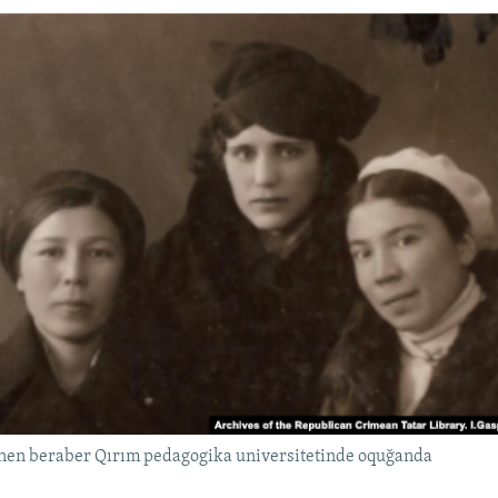
ınen beraber Qırım pedagogika universitetinde oquğanda