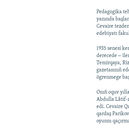
Pedagogika te
yanında başlan
Cevaire tezden
edebiyatı faku
1935 senesi ke
–
derecede
ile
Temirqaya, Riz
gazetasınıñ ede
ögrenmege baş
Onıñ oquv yılla
Abdulla Lâtif-
edi. Cevaire Q
qardaş Parikovl
oyunnı qaçırma