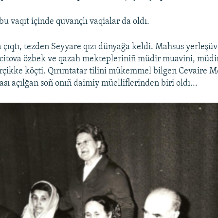
u vaqıt içinde quvançlı vaqialar da oldı.
 çıqtı, tezden Seyyare qızı dünyağa keldi. Mahsus yerleşüv
citova özbek ve qazah mektepleriniñ müdir muavini, müdiri
Çirçikke köçti. Qırımtatar tilini mükemmel bilgen Cevaire 
sı açılğan soñ onıñ daimiy müelliflerinden biri oldı...