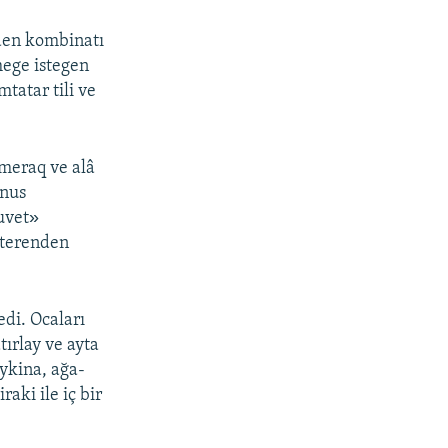
den kombinatı
mege istegen
tatar tili ve
meraq ve alâ
nus
»
uvet
ı terenden
edi. Ocaları
ırlay ve ayta
aykina, ağa-
aki ile iç bir