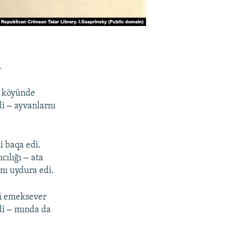
.
r köyünde
–
di
ayvanlarnı
ni baqa edi.
–
cılığı
ata
rnı uydura edi.
eñ emeksever
–
di
mında da