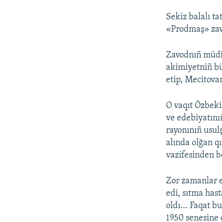
Sekiz balalı ta
«Prodmaş» zavo
Zavodnıñ müd
akimiyetniñ bü
etip, Mecitova
O vaqıt Özbekis
ve edebiyatını
rayonınıñ usulş
alında olğan q
vazifesinden b
Zor zamanlar 
edi, sıtma hast
oldı... Faqat 
1950 senesine 