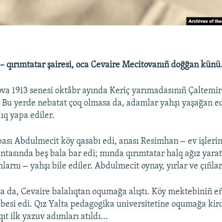
– qırımtatar şairesi, oca Cevaire Mecitovanıñ doğğan künü
va 1913 senesi oktâbr ayında Keriç yarımadasınıñ Çaltemi
 Bu yerde nebatat çoq olmasa da, adamlar yahşı yaşağan e
ıq yapa ediler.
–
bası Abdulmecit köy qasabı edi, anası Resimhan
ev işleri
tasında beş bala bar edi; mında qırımtatar halq ağız yaratı
–
ımlarnı
yahşı bile ediler. Abdulmecit oynay, yırlar ve çıñla
sa da, Cevaire balalıqtan oqumağa alıştı. Köy mektebiniñ 
lebesi edi. Qız Yalta pedagogika universitetine oqumağa kir
ıt ilk yazuv adımları atıldı...