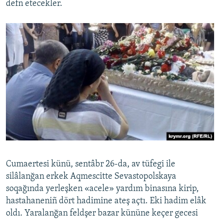
defn etecekler.
Cumaertesi künü, sentâbr 26-da, av tüfegi ile
silâlanğan erkek Aqmescitte Sevastopolskaya
soqağında yerleşken «acele» yardım binasına kirip,
hastahaneniñ dört hadimine ateş açtı. Eki hadim elâk
oldı. Yaralanğan feldşer bazar kününe keçer gecesi