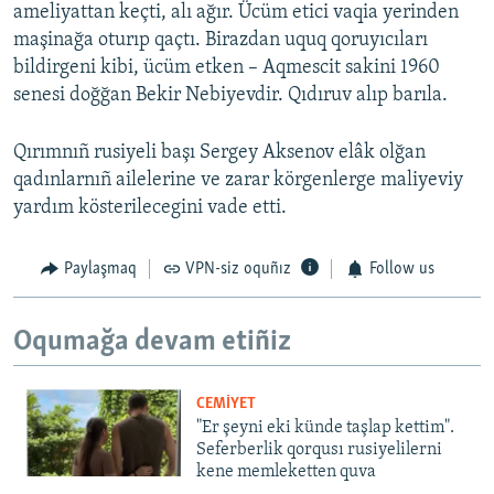
ameliyattan keçti, alı ağır. Ücüm etici vaqia yerinden
maşinağa oturıp qaçtı. Birazdan uquq qoruyıcıları
bildirgeni kibi, ücüm etken – Aqmescit sakini 1960
senesi doğğan Bekir Nebiyevdir. Qıdıruv alıp barıla.
Qırımnıñ rusiyeli başı Sergey Aksenov elâk olğan
qadınlarnıñ ailelerine ve zarar körgenlerge maliyeviy
yardım kösterilecegini vade etti.
Paylaşmaq
VPN-siz oquñız
Follow us
Oqumağa devam etiñiz
CEMİYET
"Er şeyni eki künde taşlap kettim".
Seferberlik qorqusı rusiyelilerni
kene memleketten quva