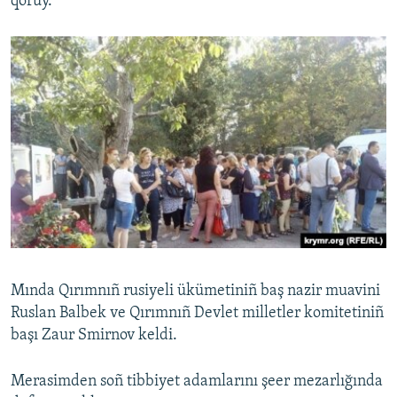
qoruy.
Mında Qırımnıñ rusiyeli ükümetiniñ baş nazir muavini
Ruslan Balbek ve Qırımnıñ Devlet milletler komitetiniñ
başı Zaur Smirnov keldi.
Merasimden soñ tibbiyet adamlarını şeer mezarlığında