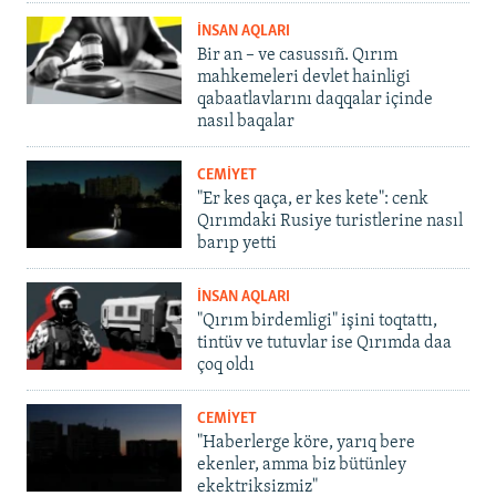
İNSAN AQLARI
Bir an – ve casussıñ. Qırım
mahkemeleri devlet hainligi
qabaatlavlarını daqqalar içinde
nasıl baqalar
CEMİYET
"Er kes qaça, er kes kete": cenk
Qırımdaki Rusiye turistlerine nasıl
barıp yetti
İNSAN AQLARI
"Qırım birdemligi" işini toqtattı,
tintüv ve tutuvlar ise Qırımda daa
çoq oldı
CEMİYET
"Haberlerge köre, yarıq bere
ekenler, amma biz bütünley
ekektriksizmiz"