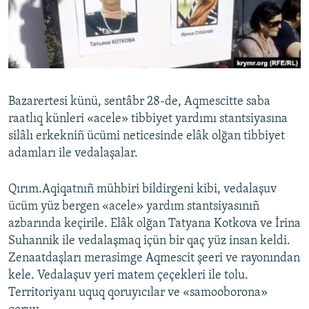
Русский
Українською
QOŞULIÑIZ!
Bazarertesi künü, sentâbr 28-de, Aqmescitte saba
raatlıq künleri «acele» tibbiyet yardımı stantsiyasına
silâlı erkekniñ ücümi neticesinde elâk olğan tibbiyet
RFE/RS bütün saytları
adamları ile vedalaşalar.
Qırım.Aqiqatnıñ mühbiri bildirgeni kibi, vedalaşuv
ücüm yüz bergen «acele» yardım stantsiyasınıñ
azbarında keçirile. Elâk olğan Tatyana Kotkova ve İrina
Suhannik ile vedalaşmaq içün bir qaç yüz insan keldi.
Zenaatdaşları merasimge Aqmescit şeeri ve rayonından
kele. Vedalaşuv yeri matem çeçekleri ile tolu.
Territoriyanı uquq qoruyıcılar ve «samooborona»