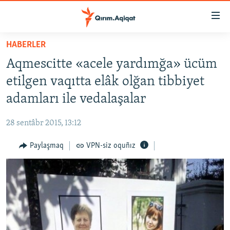
Link
açıqlığı
Esas
HABERLER
mündericege
HABERLER
Aqmesсitte «acele yardımğa» ücüm
qaytmaq
SİYASET
Baş
etilgen vaqıtta elâk olğan tibbiyet
İQTİSADİYAT
navigatsiyağa
adamları ile vedalaşalar
qaytmaq
CEMİYET
Qıdıruvğa
28 sentâbr 2015, 13:12
MEDENİYET
qaytmaq
Paylaşmaq
VPN-siz oquñız
İNSAN AQLARI
VİDEO
SÜRET
BLOGLAR
FİKİR