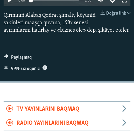
0:00
2:55
Русский
Doğru link
Qırımnıñ Alabaş Qoñrat şimaliy köyüniñ
Українською
sakinleri maaşqa quvana, 1937 senesi
ayırımlarını hatırlay ve «biznes öle» dep, şikâyet eteler
QOŞULIÑIZ!
Paylaşmaq
RFE/RS bütün saytları
VPN-siz oquñız
TV YAYINLARINI BAQMAQ
RADIO YAYINLARINI BAQMAQ