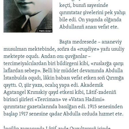
keçti, bunıñ sayesinde
qırımtatar şivelerini pek yahşı
bile edi. On yaşında olğanda
Abdullanıñ anası vefat ete.
Başta medresede – ananeviy
musulman mektebinde, soñra da «ruşdiye» yañı usuliy
mektepte oqudı. Andan onı quvğanlar –
tercimeiyalcılardan biri bildirgeni kibi, «ruslarğa qarşı
laflardan sebep». Belli bir müddet devamında Abdulla
İstanbulda oqudı, lâkin babası vefat etken soñ Qırımğa
qayttı. O, şiir yaza, ocalıq yapa edi. Akademik
Agatangel Krımskiy qayd etkeni kibi, Lâtif-zadeniñ
birinci şiirleri «Terciman» ve «Vatan Hadimi»
qırımtatar gazetalarında basılğan edi. 1915 senesinden
başlap 1917 senesine qadar Abdulla orduda hızmet ete.