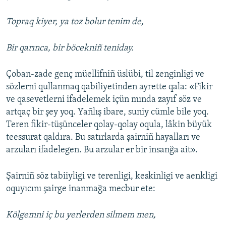
Topraq kiyer, ya toz bolur tenim de,
Bir qarınca, bir böcekniñ teniday.
Çoban-zade genç müellifniñ üslübi, til zenginligi ve
sözlerni qullanmaq qabiliyetinden ayrette qala: «Fikir
ve qasevetlerni ifadelemek içün mında zayıf söz ve
artqaç bir şey yoq. Yañlış ibare, suniy cümle bile yoq.
Teren fikir-tüşünceler qolay-qolay oqula, lâkin büyük
teessurat qaldıra. Bu satırlarda şairniñ hayalları ve
arzuları ifadelegen. Bu arzular er bir insanğa ait».
Şairniñ söz tabiiyligi ve terenligi, keskinligi ve aenkligi
oquyıcını şairge inanmağa mecbur ete:
Kölgemni iç bu yerlerden silmem men,