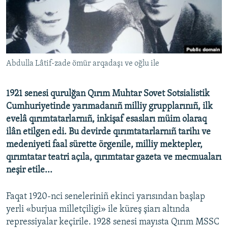
Русский
Українською
QOŞULIÑIZ!
Abdulla Lâtif-zade ömür arqadaşı ve oğlu ile
1921 senesi qurulğan Qırım Muhtar Sovet Sotsialistik
Cumhuriyetinde yarımadanıñ milliy grupplarınıñ, ilk
RFE/RS bütün saytları
evelâ qırımtatarlarnıñ, inkişaf esasları müim olaraq
ilân etilgen edi. Bu devirde qırımtatarlarnıñ tarihı ve
medeniyeti faal sürette örgenile, milliy mektepler,
qırımtatar teatri açıla, qırımtatar gazeta ve mecmuaları
neşir etile...
Faqat 1920-nci seneleriniñ ekinci yarısından başlap
yerli «burjua milletçiligi» ile küreş şiarı altında
repressiyalar keçirile. 1928 senesi mayısta Qırım MSSC