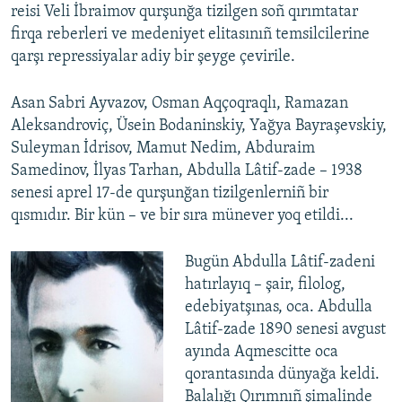
reisi Veli İbraimov qurşunğa tizilgen soñ qırımtatar
firqa reberleri ve medeniyet elitasınıñ temsilcilerine
qarşı repressiyalar adiy bir şeyge çevirile.
Asan Sabri Ayvazov, Osman Aqçoqraqlı, Ramazan
Aleksandroviç, Üsein Bodaninskiy, Yağya Bayraşevskiy,
Suleyman İdrisov, Mamut Nedim, Abduraim
Samedinov, İlyas Tarhan, Abdulla Lâtif-zade – 1938
senesi aprel 17-de qurşunğan tizilgenlerniñ bir
qısmıdır. Bir kün – ve bir sıra münever yoq etildi...
Bugün Abdulla Lâtif-zadeni
hatırlayıq – şair, filolog,
edebiyatşınas, oca. Abdulla
Lâtif-zade 1890 senesi avgust
ayında Aqmescitte oca
qorantasında dünyağa keldi.
Balalığı Qırımnıñ şimalinde