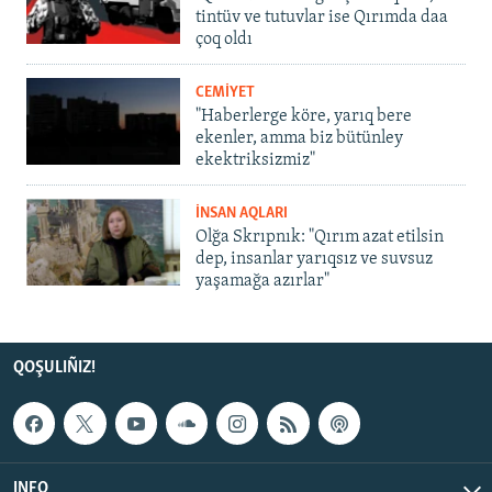
tintüv ve tutuvlar ise Qırımda daa
çoq oldı
CEMİYET
"Haberlerge köre, yarıq bere
ekenler, amma biz bütünley
ekektriksizmiz"
İNSAN AQLARI
Olğa Skrıpnık: "Qırım azat etilsin
dep, insanlar yarıqsız ve suvsuz
yaşamağa azırlar"
QOŞULIÑIZ!
INFO