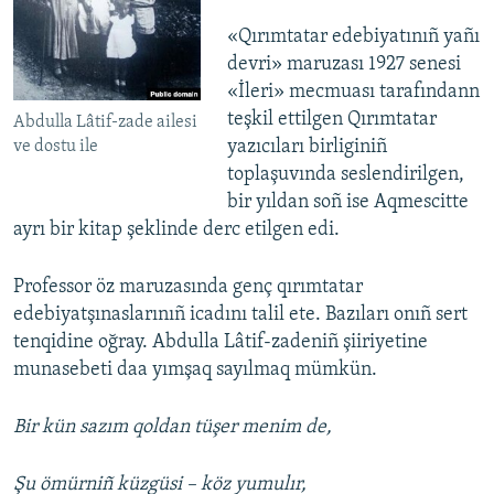
«Qırımtatar edebiyatınıñ yañı
devri» maruzası 1927 senesi
«İleri» mecmuası tarafındann
teşkil ettilgen Qırımtatar
Abdulla Lâtif-zade ailesi
yazıcıları birliginiñ
ve dostu ile
toplaşuvında seslendirilgen,
bir yıldan soñ ise Aqmescitte
ayrı bir kitap şeklinde derc etilgen edi.
Professor öz maruzasında genç qırımtatar
edebiyatşınaslarınıñ icadını talil ete. Bazıları onıñ sert
tenqidine oğray. Abdulla Lâtif-zadeniñ şiiriyetine
munasebeti daa yımşaq sayılmaq mümkün.
Bir kün sazım qoldan tüşer menim de,
Şu ömürniñ küzgüsi – köz yumulır,