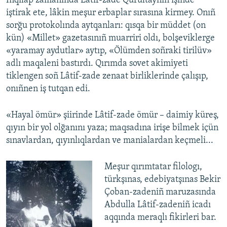
İnqilâp zamanında Lâtif-zade Qurultaynıñ işinde
iştirak ete, lâkin meşur erbaplar sırasına kirmey. Onıñ
sorğu protokolında aytqanları: qısqa bir müddet (on
kün) «Millet» gazetasınıñ muarriri oldı, bolşeviklerge
«yaramay aydutlar» aytıp, «Ölümden soñraki tirilüv»
adlı maqaleni bastırdı. Qırımda sovet akimiyeti
tiklengen soñ Lâtif-zade zenaat birliklerinde çalışıp,
onıñnen iş tutqan edi.
«Hayal ömür» şiirinde Lâtif-zade ömür – daimiy küreş,
qıyın bir yol olğanını yaza; maqsadına irişe bilmek içün
sınavlardan, qıyınlıqlardan ve manialardan keçmeli...
Meşur qırımtatar filologı,
türkşınas, edebiyatşınas Bekir
Çoban-zadeniñ maruzasında
Abdulla Lâtif-zadeniñ icadı
aqqında meraqlı fikirleri bar.