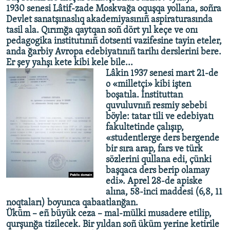
1930 senesi Lâtif-zade Moskvağa oquşqa yollana, soñra
Devlet sanatşınaslıq akademiyasınıñ aspiraturasında
tasil ala. Qırımğa qaytqan soñ dört yıl keçe ve onı
pedagogika institutınıñ dotsenti vazifesine tayin eteler,
anda ğarbiy Avropa edebiyatınıñ tarihı derslerini bere.
Er şey yahşı kete kibi kele bile...
Lâkin 1937 senesi mart 21-de
o «milletçi» kibi işten
boşatıla. İnstituttan
quvuluvnıñ resmiy sebebi
böyle: tatar tili ve edebiyatı
fakultetinde çalışıp,
«studentlerge ders bergende
bir sıra arap, fars ve türk
sözlerini qullana edi, çünki
başqaca ders berip olamay
edi». Aprel 28-de apiske
alına, 58-inci maddesi (6,8, 11
noqtaları) boyunca qabaatlanğan.
Üküm – eñ büyük ceza – mal-mülki musadere etilip,
qurşunğa tizilecek. Bir yıldan soñ üküm yerine ketirile