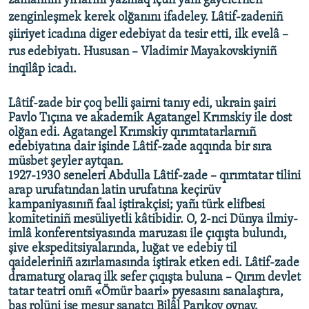
zamannıñ yırlarını yazmaq içün yañı ğayelernen
zenginleşmek kerek olğanını ifadeley. Lâtif-zadeniñ
şiiriyet icadına diger edebiyat da tesir etti, ilk evelâ –
rus edebiyatı. Hususan – Vladimir Mayakovskiyniñ
inqilâp icadı.
Lâtif-zade bir çoq belli şairni tanıy edi, ukrain şairi
Pavlo Tıçına ve akademik Agatangel Krımskiy ile dost
olğan edi. Agatangel Krımskiy qırımtatarlarnıñ
edebiyatına dair işinde Lâtif-zade aqqında bir sıra
müsbet şeyler aytqan.
1927-1930 seneleri Abdulla Lâtif-zade – qırımtatar tilini
arap urufatından latin urufatına keçirüv
kampaniyasınıñ faal iştirakçisi; yañı türk elifbesi
komitetiniñ mesüliyetli kâtibidir. O, 2-nci Dünya ilmiy-
imlâ konferentsiyasında maruzası ile çıqışta bulundı,
şive ekspeditsiyalarında, luğat ve edebiy til
qaideleriniñ azırlamasında iştirak etken edi. Lâtif-zade
dramaturg olaraq ilk sefer çıqışta buluna – Qırım devlet
tatar teatri onıñ «Ömür baari» pyesasını sanalaştıra,
baş rolüni ise meşur sanatçı Bilâl Parıkov oynay.