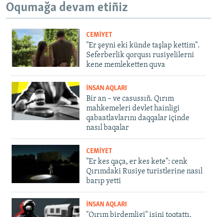
Oqumağa devam etiñiz
CEMİYET
"Er şeyni eki künde taşlap kettim".
Seferberlik qorqusı rusiyelilerni
kene memleketten quva
İNSAN AQLARI
Bir an – ve casussıñ. Qırım
mahkemeleri devlet hainligi
qabaatlavlarını daqqalar içinde
nasıl baqalar
CEMİYET
"Er kes qaça, er kes kete": cenk
Qırımdaki Rusiye turistlerine nasıl
barıp yetti
İNSAN AQLARI
"Qırım birdemligi" işini toqtattı,