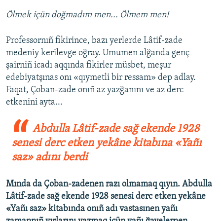
Ölmek içün doğmadım men... Ölmem men!
Professornıñ fikirince, bazı yerlerde Lâtif-zade
medeniy kerilevge oğray. Umumen alğanda genç
şairniñ icadı aqqında fikirler müsbet, meşur
edebiyatşınas onı «qıymetli bir ressam» dep adlay.
Faqat, Çoban-zade onıñ az yazğanını ve az derc
etkenini ayta...
Abdulla Lâtif-zade sağ ekende 1928
senesi derc etken yekâne kitabına «Yañı
saz» adını berdi
Mında da Çoban-zadenen razı olmamaq qıyın. Abdulla
Lâtif-zade sağ ekende 1928 senesi derc etken yekâne
«Yañı saz» kitabında onıñ adı vastasınen yañı