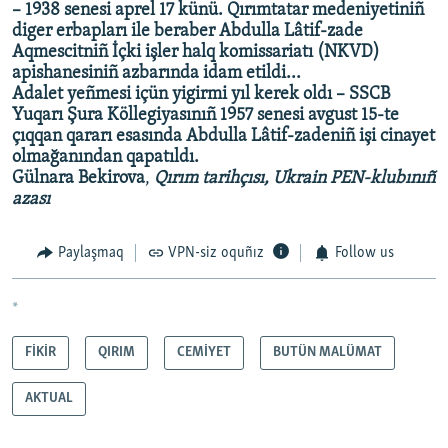
– 1938 senesi aprel 17 künü. Qırımtatar medeniyetiniñ
diger erbapları ile beraber Abdulla Lâtif-zade
Aqmescitniñ İçki işler halq komissariatı (NKVD)
apishanesiniñ azbarında idam etildi...
Adalet yeñmesi içün yigirmi yıl kerek oldı – SSCB
Yuqarı Şura Köllegiyasınıñ 1957 senesi avgust 15-te
çıqqan qararı esasında Abdulla Lâtif-zadeniñ işi cinayet
olmağanından qapatıldı.
Gülnara Bekirova
,
Qırım tarihçısı, Ukrain PEN-klubınıñ
azası
Paylaşmaq
VPN-siz oquñız
Follow us
*
FİKİR
QIRIM
CEMİYET
BUTÜN MALÜMAT
AKTUAL