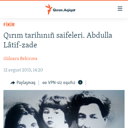
Link
açıqlığı
Esas
FİKİR
mündericege
HABERLER
Qırım tarihınıñ saifeleri. Abdulla
qaytmaq
SİYASET
Baş
Lâtif-zade
İQTİSADİYAT
navigatsiyağa
qaytmaq
Gülnara Bekirova
CEMİYET
Qıdıruvğa
12 avgust 2015, 14:20
MEDENİYET
qaytmaq
İNSAN AQLARI
Paylaşmaq
VPN-siz oquñız
VİDEO
SÜRET
BLOGLAR
FİKİR