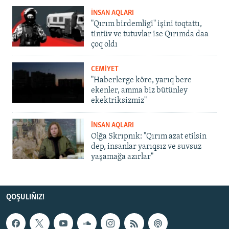
İNSAN AQLARI
"Qırım birdemligi" işini toqtattı,
tintüv ve tutuvlar ise Qırımda daa
çoq oldı
CEMİYET
"Haberlerge köre, yarıq bere
ekenler, amma biz bütünley
ekektriksizmiz"
İNSAN AQLARI
Olğa Skrıpnık: "Qırım azat etilsin
dep, insanlar yarıqsız ve suvsuz
yaşamağa azırlar"
QOŞULIÑIZ!