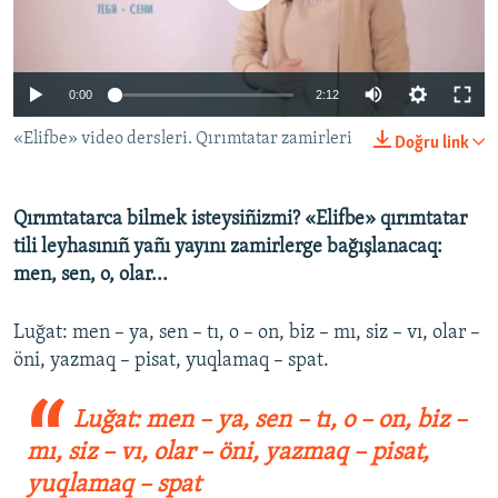
Русский
Українською
0:00
2:12
QOŞULIÑIZ!
«Elifbe» video dersleri. Qırımtatar zamirleri
Doğru link
Qırımtatarca bilmek isteysiñizmi? «Elifbe» qırımtatar
RFE/RS bütün saytları
tili leyhasınıñ yañı yayını zamirlerge bağışlanacaq:
men, sen, o, olar...
Luğat: men – ya, sen – tı, o – on, biz – mı, siz – vı, olar –
öni, yazmaq – pisat, yuqlamaq – spat.
Luğat: men – ya, sen – tı, o – on, biz –
mı, siz – vı, olar – öni, yazmaq – pisat,
yuqlamaq – spat