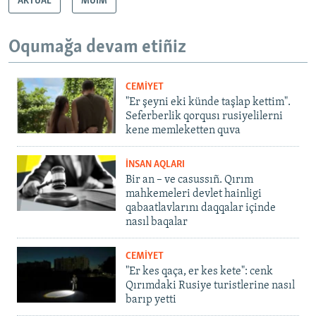
AKTUAL
MÜİM
Oqumağa devam etiñiz
CEMİYET
"Er şeyni eki künde taşlap kettim".
Seferberlik qorqusı rusiyelilerni
kene memleketten quva
İNSAN AQLARI
Bir an – ve casussıñ. Qırım
mahkemeleri devlet hainligi
qabaatlavlarını daqqalar içinde
nasıl baqalar
CEMİYET
"Er kes qaça, er kes kete": cenk
Qırımdaki Rusiye turistlerine nasıl
barıp yetti