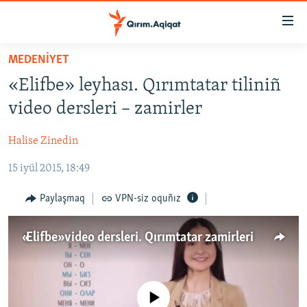
Link
açıqlığı
Esas
MEDENİYET
mündericege
HABERLER
«Elifbe» leyhası. Qırımtatar tiliniñ
qaytmaq
SİYASET
Baş
video dersleri – zamirler
İQTİSADİYAT
navigatsiyağa
qaytmaq
Halise Zinedin
CEMİYET
Qıdıruvğa
15 iyül 2015, 18:49
MEDENİYET
qaytmaq
İNSAN AQLARI
Paylaşmaq
VPN-siz oquñız
VİDEO
«Elifbe» video dersleri. Qırımtatar zamirleri
SÜRET
BLOGLAR
FİKİR
No media source currently available