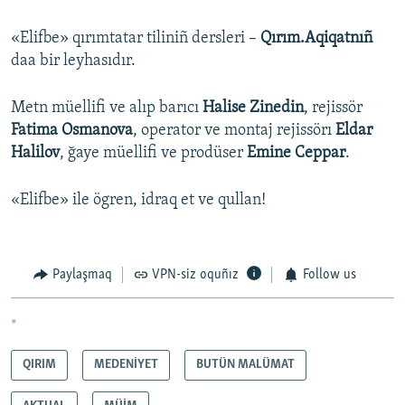
«Elifbe» qırımtatar tiliniñ dersleri –
Qırım.Aqiqatnıñ
daa bir leyhasıdır.
Metn müellifi ve alıp barıcı
Halise Zinedin
, rejissör
Fatima Osmanova
, operator ve montaj rejissörı
Eldar
Halilov
, ğaye müellifi ve prodüser
Emine Ceppar
.
«Elifbe» ile ögren, idraq et ve qullan!
Paylaşmaq
VPN-siz oquñız
Follow us
*
QIRIM
MEDENİYET
BUTÜN MALÜMAT