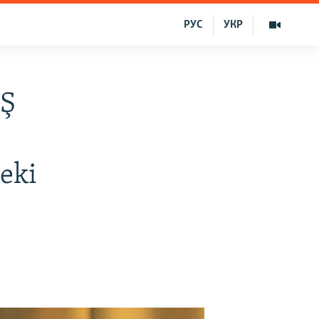
РУС
УКР
QŞ
eki