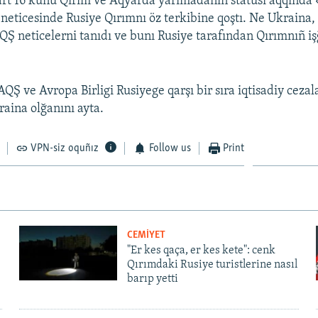
art 16 künü Qırım ve Aqyarda yarımadanıñ statusı aqqınd
ñ neticesinde Rusiye Qırımnı öz terkibine qoştı. Ne Ukraina
AQŞ neticelerni tanıdı ve bunı Rusiye tarafından Qırımnıñ iş
Ş ve Avropa Birligi Rusiyege qarşı bir sıra iqtisadiy cezalar
aina olğanını ayta.
VPN-siz oquñız
Follow us
Print
CEMİYET
"Er kes qaça, er kes kete": cenk
Qırımdaki Rusiye turistlerine nasıl
barıp yetti