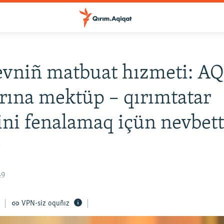
vniñ matbuat hızmeti: A
rına mektüp – qırımtatar
ini fenalamaq içün nevbett
v
49
VPN-siz oquñız