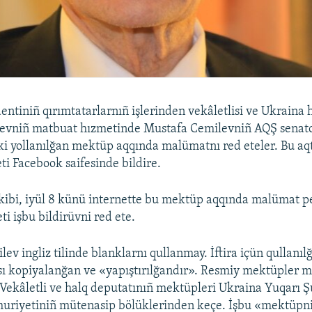
entiniñ qırımtatarlarnıñ işlerinden vekâletlisi ve Ukraina 
evniñ matbuat hızmetinde Mustafa Cemilevniñ AQŞ senato
 yollanılğan mektüp aqqında malümatnı red eteler. Bu aqt
i Facebook saifesinde bildire.
ibi, iyül 8 künü internette bu mektüp aqqında malümat pe
i işbu bildirüvni red ete.
v ingliz tilinde blanklarnı qullanmay. İftira içün qullanıl
ası kopiyalanğan ve «yapıştırılğandır». Resmiy mektüpler
. Vekâletli ve halq deputatınıñ mektüpleri Ukraina Yuqarı Ş
uriyetiniñ mütenasip bölüklerinden keçe. İşbu «mektüpni