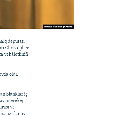
halq deputatı
rı Christopher
a vekâletliniñ
yda oldı.
ğan blanklar iç
 mavı merekep
urası ve
ñ» azırlanuvı