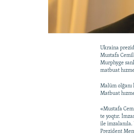
Ukraina prezid
Mustafa Cemil
Murphyge sanki
matbuat hızmet
Malüm olğanı k
Matbuat hızmet
«Mustafa Cemile
te yoqtır. İmz
ile imzalanıla
Prezident Mem