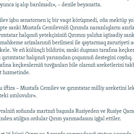
oyunca iş alıp barılmadı», – denile beyanatta.
ev işbu senatornen iç bir vaqıt körüşmedi, oña mektüp yo
te sanki Mustafa Cemilevniñ Qırımda narazılıqlarnı azırl
ırımtatar halqınıñ yetekçisiniñ Qırımnı yalıñız iqtisadiy san
 mahkeme arizalarınıñ berilmesi ile qaytarmaq zaruriyeti 
 kele. Ve eñ külünçli bildirüv, sanki duşman tarafına keçke
z qırımtatar halqınıñ yarısından çoqusınıñ destegini coydı
afına keçkenlerniñ tuvğanları bile olarnıñ areketlerini takb
t hızmetinde.
bu iftira – Mustafa Cemilev ve qırımtatar milliy areketini l
eki ıntıluvıdır».
vralniñ soñunda martnıñ başında Rusiyeden ve Rusiye Qara 
nden atılğan ordular Qırım yarımadasını işğal ettiler.