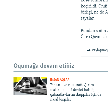
2014 senesi m
keçirildi. Onı
birligi, ne de 
sayalar.
Bundan soñra AQ
Ğarp Qırım Ukr
Paylaşmaq
Oqumağa devam etiñiz
İNSAN AQLARI
Bir an – ve casussıñ. Qırım
mahkemeleri devlet hainligi
qabaatlavlarını daqqalar içinde
nasıl baqalar