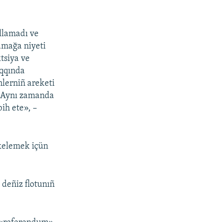
llamadı ve
amağa niyeti
ktsiya ve
aqqında
nlerniñ areketi
q. Aynı zamanda
ih ete», –
ekelemek içün
deñiz flotunıñ