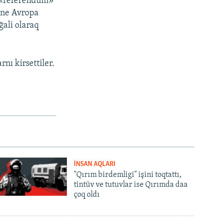
a «referendum»
, ne Avropa
ğali olaraq
nı kirsettiler.
İNSAN AQLARI
"Qırım birdemligi" işini toqtattı,
tintüv ve tutuvlar ise Qırımda daa
çoq oldı