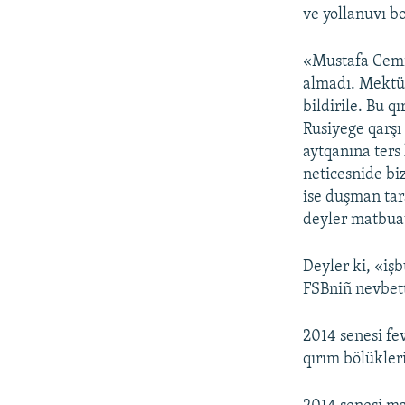
ve yollanuvı b
«Mustafa Cemil
almadı. Mektüp
bildirile. Bu q
Rusiyege qarşı
aytqanına ters
neticesnide bi
ise duşman tar
deyler matbua
Deyler ki, «iş
FSBniñ nevbett
2014 senesi fe
qırım bölükleri