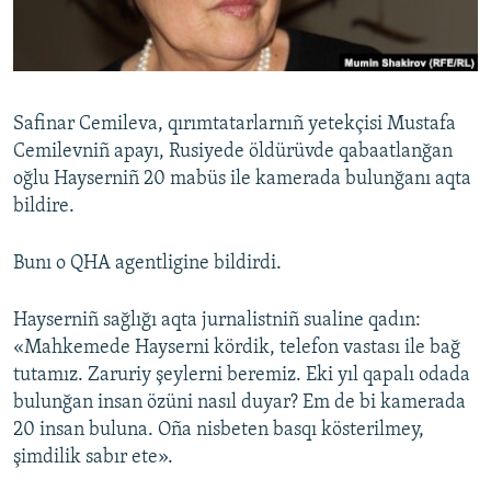
Русский
Українською
Safinar Cemileva, qırımtatarlarnıñ yetekçisi Mustafa
QOŞULIÑIZ!
Cemilevniñ apayı, Rusiyede öldürüvde qabaatlanğan
oğlu Hayserniñ 20 mabüs ile kamerada bulunğanı aqta
bildire.
RFE/RS bütün saytları
Bunı o QHA agentligine bildirdi.
Hayserniñ sağlığı aqta jurnalistniñ sualine qadın:
«Mahkemede Hayserni kördik, telefon vastası ile bağ
tutamız. Zaruriy şeylerni beremiz. Eki yıl qapalı odada
bulunğan insan özüni nasıl duyar? Em de bi kamerada
20 insan buluna. Oña nisbeten basqı kösterilmey,
şimdilik sabır ete».