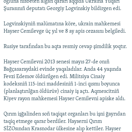
oğluna nisbeten alğan qararı aqqıda Ukraina Yuqarı
Şurasınıñ deputatı Georgiy Logvinskiy bildirgen edi.
Logvinskiyniñ malümatına köre, ukrain mahkemesi
Hayser Cemilevge üç yıl ve 8 ay apis cezasını belgiledi.
Rusiye tarafından bu aqta resmiy cevap şimdilik yoqtır.
Hayser Cemilevni 2013 senesi mayıs 27-de onıñ
Bağçasaraydaki evinde yaqaladılar. Anda 44 yaşında
Fevzi Edemov öldürilgen edi. Militsiya Cinaiy
kodeksniñ 115-inci maddesiniñ 1-inci qısmı boyunca
(planlaştırılğan öldürüv) cinaiy iş açtı. Aqmescitniñ
Kiyev rayon mahkemesi Hayser Cemilevni apiske aldı.
Qırım işğalinden soñ taqiqat organları bu işni ğayrıdan
taqiq etmege qarar berdiler. Hayserni Qırım
SİZOsından Krasnodar ülkesine alıp kettiler. Hayser