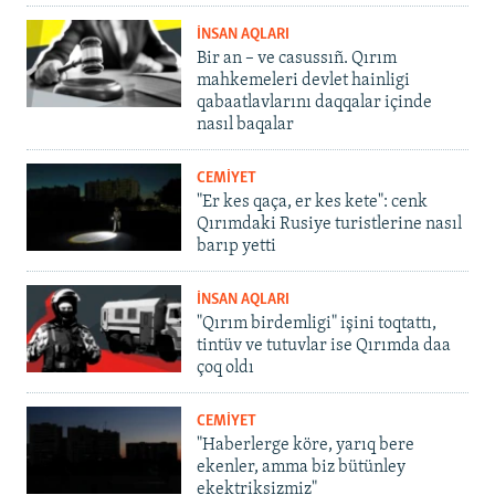
İNSAN AQLARI
Bir an – ve casussıñ. Qırım
mahkemeleri devlet hainligi
qabaatlavlarını daqqalar içinde
nasıl baqalar
CEMİYET
"Er kes qaça, er kes kete": cenk
Qırımdaki Rusiye turistlerine nasıl
barıp yetti
İNSAN AQLARI
"Qırım birdemligi" işini toqtattı,
tintüv ve tutuvlar ise Qırımda daa
çoq oldı
CEMİYET
"Haberlerge köre, yarıq bere
ekenler, amma biz bütünley
ekektriksizmiz"