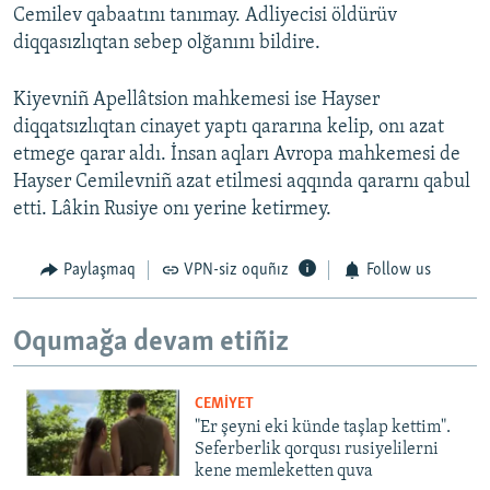
Cemilev qabaatını tanımay. Adliyecisi öldürüv
diqqasızlıqtan sebep olğanını bildire.
Kiyevniñ Apellâtsion mahkemesi ise Hayser
diqqatsızlıqtan cinayet yaptı qararına kelip, onı azat
etmege qarar aldı. İnsan aqları Avropa mahkemesi de
Hayser Cemilevniñ azat etilmesi aqqında qararnı qabul
etti. Lâkin Rusiye onı yerine ketirmey.
Paylaşmaq
VPN-siz oquñız
Follow us
Oqumağa devam etiñiz
CEMİYET
"Er şeyni eki künde taşlap kettim".
Seferberlik qorqusı rusiyelilerni
kene memleketten quva