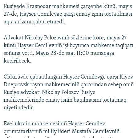
Rusiyede Krasnodar mahkemesi çarşenbe künü, mayıs
27-de, Hayser Cemilevge qarşı cinaiy işniñ toqtatılması
aqta arizanı qabul etmedi.
Advokat Nikolay Polozovnıñ sözlerine köre, mayıs 27
künü Hayser Cemilevniñ işi boyunca mahkeme taqiqatı
soñuna yetti. Mayıs 28-de saat 11:00 munaqaşa
keçirilecek.
Öldürüvde qabaatlanğan Hayser Cemilevge qarşı Kiyev
Dneprovsk rayon mahkemesiniñ qararından sebep onıñ
Rusiye advokatı Nikolay Polozov Rusiye
mahkemelerinde cinaiy işniñ baqılmasını toqtatmaq
niyetindedir.
Evel ukrain mahkemesiniñ Hayser Cemilev,
qırımtatarlarnıñ milliy lideri Mustafa Cemilevniñ