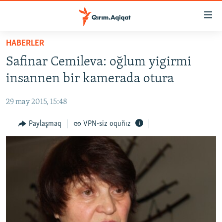
Link
açıqlığı
Esas
HABERLER
mündericege
HABERLER
Safinar Cemileva: oğlum yigirmi
qaytmaq
SİYASET
Baş
insannen bir kamerada otura
İQTİSADİYAT
navigatsiyağa
qaytmaq
29 may 2015, 15:48
CEMİYET
Qıdıruvğa
MEDENİYET
Paylaşmaq
VPN-siz oquñız
qaytmaq
İNSAN AQLARI
VİDEO
SÜRET
BLOGLAR
FİKİR