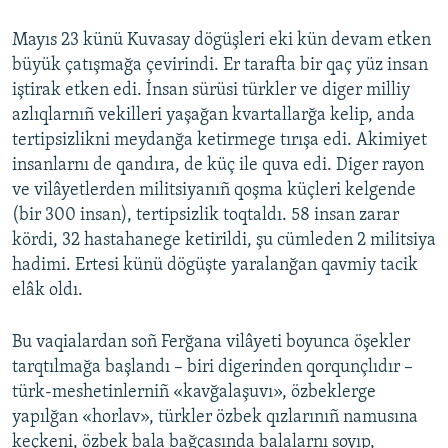
Mayıs 23 künü Kuvasay dögüşleri eki kün devam etken
büyük çatışmağa çevirindi. Er tarafta bir qaç yüz insan
iştirak etken edi. İnsan sürüsi türkler ve diger milliy
azlıqlarnıñ vekilleri yaşağan kvartallarğa kelip, anda
tertipsizlikni meydanğa ketirmege tırışa edi. Akimiyet
insanlarnı de qandıra, de küç ile quva edi. Diger rayon
ve vilâyetlerden militsiyanıñ qoşma küçleri kelgende
(bir 300 insan), tertipsizlik toqtaldı. 58 insan zarar
kördi, 32 hastahanege ketirildi, şu cümleden 2 militsiya
hadimi. Ertesi künü dögüşte yaralanğan qavmiy tacik
elâk oldı.
Bu vaqialardan soñ Ferğana vilâyeti boyunca öşekler
tarqtılmağa başlandı – biri digerinden qorqunçlıdır –
türk-meshetinlerniñ «kavğalaşuvı», özbeklerge
yapılğan «horlav», türkler özbek qızlarınıñ namusına
keçkeni, özbek bala bağçasında balalarnı soyıp,