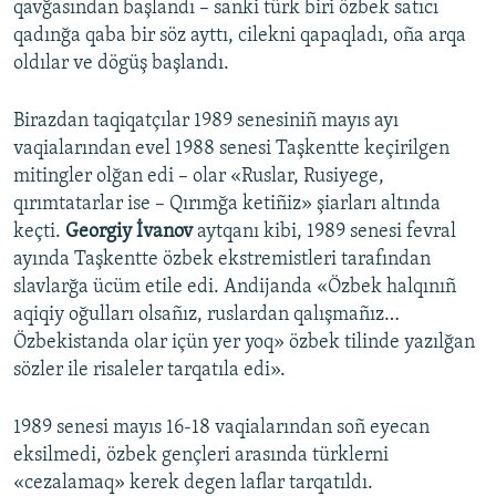
qavğasından başlandı – sanki türk biri özbek satıcı
qadınğa qaba bir söz ayttı, cilekni qapaqladı, oña arqa
oldılar ve dögüş başlandı.
Birazdan taqiqatçılar 1989 senesiniñ mayıs ayı
vaqialarından evel 1988 senesi Taşkentte keçirilgen
mitingler olğan edi – olar «Ruslar, Rusiyege,
qırımtatarlar ise – Qırımğa ketiñiz» şiarları altında
keçti.
Georgiy İvanov
aytqanı kibi, 1989 senesi fevral
ayında Taşkentte özbek ekstremistleri tarafından
slavlarğa ücüm etile edi. Andijanda «Özbek halqınıñ
aqiqiy oğulları olsañız, ruslardan qalışmañız…
Özbekistanda olar içün yer yoq» özbek tilinde yazılğan
sözler ile risaleler tarqatıla edi».
1989 senesi mayıs 16-18 vaqialarından soñ eyecan
eksilmedi, özbek gençleri arasında türklerni
«cezalamaq» kerek degen laflar tarqatıldı.