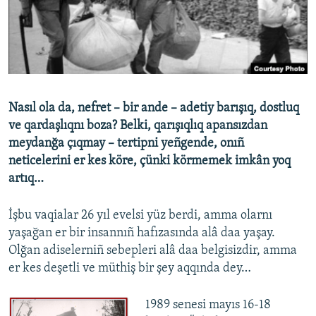
Русский
Українською
QOŞULIÑIZ!
Nasıl ola da, nefret – bir ande – adetiy barışıq, dostluq
ve qardaşlıqnı boza? Belki, qarışıqlıq apansızdan
meydanğa çıqmay – tertipni yeñgende, onıñ
RFE/RS bütün saytları
neticelerini er kes köre, çünki körmemek imkân yoq
artıq…
İşbu vaqialar 26 yıl evelsi yüz berdi, amma olarnı
yaşağan er bir insannıñ hafızasında alâ daa yaşay.
Olğan adiselerniñ sebepleri alâ daa belgisizdir, amma
er kes deşetli ve müthiş bir şey aqqında dey…
1989 senesi mayıs 16-18