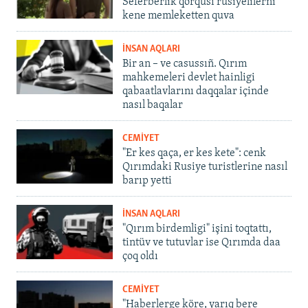
Seferberlik qorqusı rusiyelilerni
kene memleketten quva
İNSAN AQLARI
Bir an – ve casussıñ. Qırım
mahkemeleri devlet hainligi
qabaatlavlarını daqqalar içinde
nasıl baqalar
CEMİYET
"Er kes qaça, er kes kete": cenk
Qırımdaki Rusiye turistlerine nasıl
barıp yetti
İNSAN AQLARI
"Qırım birdemligi" işini toqtattı,
tintüv ve tutuvlar ise Qırımda daa
çoq oldı
CEMİYET
"Haberlerge köre, yarıq bere