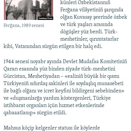
künleri Özbekistannıñ
Ferğana vilâyetiniñ şarqında
olğan Kuvasay şeerinde özbek
ve türk yaşları arasında
Ferğana, 1989 senesi
dögüşler yüz berdi. Türk-
meshetinler, qırımtatarlar
kibi, Vatanından sürgün etilgen bir halq edi.
1944 senesi noyabr ayında Devlet Mudafaa Komitetiniñ
Qararı esasında yüz binden ziyade türk-meshetini
Gürcistan, Meshetiyadan – «ealiniñ büyük bir qısmı
Türkiyeniñ sıñırdaş sakinleri ile soydaşlıq munasebeti
ile bağlı olğanı ve icret keyfini bildirgeni sebebinden»
ve «duşmanlarğa yardım köstergenleri, Türkiye
istihbarat organları içün hızmet etkenlerinde
qabaaatlanıp» sürgün etildi.
Mahsus köçip kelgenler statusı ile köylerde