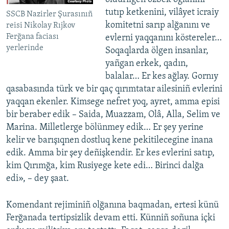
tutıp ketkenini, vilâyet icraiy
SSCB Nazirler Şurasınıñ
komitetni sarıp alğanını ve
reisi Nikolay Rıjkov
Ferğana faciası
evlerni yaqqanını köstereler…
yerlerinde
Soqaqlarda ölgen insanlar,
yañgan erkek, qadın,
balalar… Er kes ağlay. Gornıy
qasabasında türk ve bir qaç qırımtatar ailesiniñ evlerini
yaqqan ekenler. Kimsege nefret yoq, ayret, amma episi
bir beraber edik – Saida, Muazzam, Olâ, Alla, Selim ve
Marina. Milletlerge bölünmey edik… Er şey yerine
kelir ve barışıqnen dostluq kene pekitilecegine inana
edik. Amma bir şey deñişkendir. Er kes evlerini satıp,
kim Qırımğa, kim Rusiyege kete edi… Birinci dalğa
edi», – dey şaat.
Komendant rejiminiñ olğanına baqmadan, ertesi künü
Ferğanada tertipsizlik devam etti. Künniñ soñuna içki