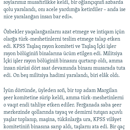
soylarımız musafirlikke keldi, bir oğlançıqnıñ azbarda
qolu yaralandı, onı acele yardımğa ketirdiler – anda ise
nice yaralanğan insan bar edi».
Özbekler yaqalanğanlarnı azat etmege ve intiqam içün
olarğa türk-meshetinlerni teslim etmege talap etken
edi. KPSS Taşlaq rayon komiteti ve Taşlaq İçki işler
rayon bölüginiñ binalarına ücüm etilgen edi. Militsiya
İçki işler rayon bölüginiñ binasını qurtarıp oldı, amma
insan sürüsi dört saat devamında binanı musarada tuta
edi. On beş militsiya hadimi yaralandı, biri elâk oldı.
İyün dörtünde, üyleden soñ, bir top adam Margilan
şeer komitetine sürip keldi, amma türk-meshetinlerni
o vaqıt endi tahliye etken ediler. Ferğanada saba şeer
merkezinde qollarında tayaq ve demirni tutqan açuvlı
yaşlar toplanıp, maşina, tükânlarğa ura, KPSS vilâyet
komitetiniñ binasına sarıp aldı, taşlarnı ata edi. Bir qaç