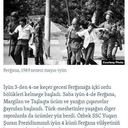
Ferğana, 1989 senesi mayıs-iyün
İyün 3-den 4-ne keçer gecesi Ferğanağa içki ordu
bölükleri kelmege başladı. Saba iyün 4-de Ferğana,
Margilan ve Taşlaqta ücüm ve yanğın çıqaruvlar
ğayrıdan başlandı. Türk-meshetinler yaşağan diger
rayonlarda da ücümler yüz berdi. Özbek SSC Yuqarı
Şurası Prezidiumınıñ iyün 4 künü Ferğana vilâyetiniñ