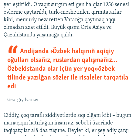
yerleştirildi. O vaqıt sürgün etilgen halqlar 1956 senesi
evlerine qaytarıldı, türk-meshetinler, qırımtatarlar
kibi, memuriy nezaretten Vatanğa qaytmaq aqqı
olmadan azat etildi. Büyük qısmı Orta Asiya ve
Qazahistanda yaşamağa qaldı.
Andijanda «Özbek halqınıñ aqiqiy
oğulları olsañız, ruslardan qalışmañız…
Özbekistanda olar içün yer yoq» özbek
tilinde yazılğan sözler ile risaleler tarqatıla
edi
Georgiy İvanov
Ciddiy, çoq taraflı ziddiyetlerde sıqı olğanı kibi – bugün
manaçıqnı hatırlağan insan az, sebebi üzerinde
taqiqatçılar alâ daa tüşüne. Deyler ki, er şey adiy çarşı