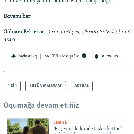
ordu ve militsiya onı toqtattı. Faqat, çoqqa degil…
Devamı bar
Gülnara Bekirova
,
Qırım tarihçısı, Ukrain PEN-klubınıñ
azası
Paylaşmaq
VPN-siz oquñız
Follow us
*
FİKİR
BUTÜN MALÜMAT
AKTUAL
Oqumağa devam etiñiz
CEMİYET
"Er şeyni eki künde taşlap kettim".