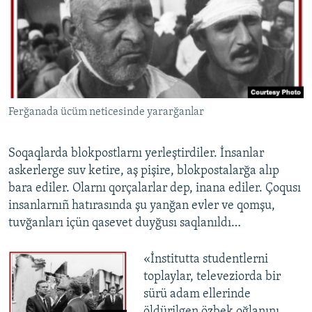
Ferğanada ücüm neticesinde yararğanlar
Soqaqlarda blokpostlarnı yerleştirdiler. İnsanlar
askerlerge suv ketire, aş pişire, blokpostalarğa alıp
bara ediler. Olarnı qorçalarlar dep, inana ediler. Çoqusı
insanlarnıñ hatırasında şu yanğan evler ve qomşu,
tuvğanları içün qasevet duyğusı saqlanıldı…
«İnstitutta studentlerni
toplaylar, televeziorda bir
sürü adam ellerinde
öldürilgen özbek oğlanını