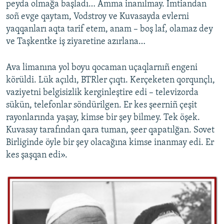
peyda olmağa başladı… Amma inanılmay. İmtiandan
soñ evge qaytam, Vodstroy ve Kuvasayda evlerni
yaqqanları aqta tarif etem, anam – boş laf, olamaz dey
ve Taşkentke iş ziyaretine azırlana…
Ava limanına yol boyu qocaman uçaqlarnıñ engeni
körüldi. Lük açıldı, BTRler çıqtı. Kerçeketen qorqunçlı,
vaziyetni belgisizlik kerginleştire edi – televizorda
sükün, telefonlar söndürilgen. Er kes şeerniñ çeşit
rayonlarında yaşay, kimse bir şey bilmey. Tek öşek.
Kuvasay tarafından qara tuman, şeer qapatılğan. Sovet
Birliginde öyle bir şey olacağına kimse inanmay edi. Er
kes şaşqan edi».