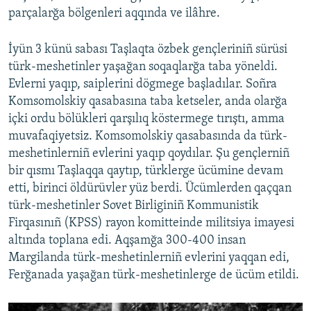
parçalarğa bölgenleri aqqında ve ilâhre.
İyün 3 künü sabası Taşlaqta özbek gençleriniñ sürüsi
türk-meshetinler yaşağan soqaqlarğa taba yöneldi.
Evlerni yaqıp, saiplerini dögmege başladılar. Soñra
Komsomolskiy qasabasına taba ketseler, anda olarğa
içki ordu bölükleri qarşılıq köstermege tırıştı, amma
muvafaqiyetsiz. Komsomolskiy qasabasında da türk-
meshetinlerniñ evlerini yaqıp qoydılar. Şu gençlerniñ
bir qısmı Taşlaqqa qaytıp, türklerge ücümine devam
etti, birinci öldürüvler yüz berdi. Ücümlerden qaçqan
türk-meshetinler Sovet Birliginiñ Kommunistik
Firqasınıñ (KPSS) rayon komitteinde militsiya imayesi
altında toplana edi. Aqşamğa 300-400 insan
Margilanda türk-meshetinlerniñ evlerini yaqqan edi,
Ferğanada yaşağan türk-meshetinlerge de ücüm etildi.