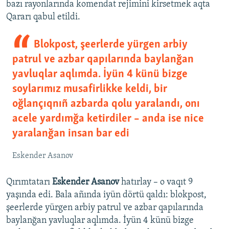
bazı rayonlarında komendat rejimini kirsetmek aqta
Qararı qabul etildi.
Blokpost, şeerlerde yürgen arbiy
patrul ve azbar qapılarında baylanğan
yavluqlar aqlımda. İyün 4 künü bizge
soylarımız musafirlikke keldi, bir
oğlançıqnıñ azbarda qolu yaralandı, onı
acele yardımğa ketirdiler – anda ise nice
yaralanğan insan bar edi
Eskender Asanov
Qırımtatarı
Eskender Asanov
hatırlay – o vaqıt 9
yaşında edi. Bala añında iyün dörtü qaldı: blokpost,
şeerlerde yürgen arbiy patrul ve azbar qapılarında
baylanğan yavluqlar aqlımda. İyün 4 künü bizge