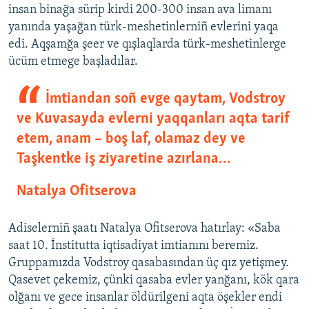
insan binağa sürip kirdi 200-300 insan ava limanı
yanında yaşağan türk-meshetinlerniñ evlerini yaqa
edi. Aqşamğa şeer ve qışlaqlarda türk-meshetinlerge
ücüm etmege başladılar.​
İmtiandan soñ evge qaytam, Vodstroy
ve Kuvasayda evlerni yaqqanları aqta tarif
etem, anam – boş laf, olamaz dey ve
Taşkentke iş ziyaretine azırlana…
Natalya Ofitserova
Adiselerniñ şaatı Natalya Ofitserova hatırlay: «Saba
saat 10. İnstitutta iqtisadiyat imtianını beremiz.
Gruppamızda Vodstroy qasabasından üç qız yetişmey.
Qasevet çekemiz, çünki qasaba evler yanğanı, kök qara
olğanı ve gece insanlar öldürilgeni aqta öşekler endi