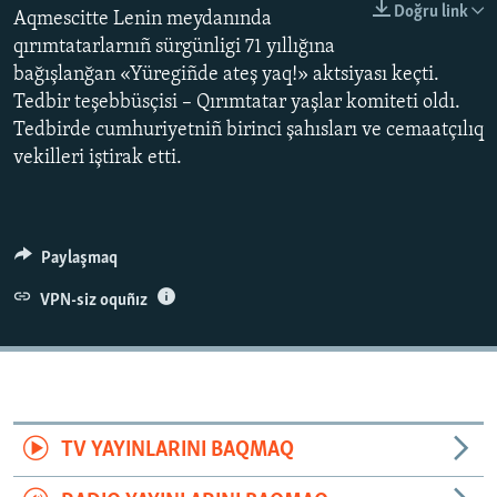
Doğru link
Aqmescitte Lenin meydanında
Русский
qırımtatarlarnıñ sürgünligi 71 yıllığına
bağışlanğan «Yüregiñde ateş yaq!» aktsiyası keçti.
Українською
Tedbir teşebbüsçisi – Qırımtatar yaşlar komiteti oldı.
Tedbirde cumhuriyetniñ birinci şahısları ve cemaatçılıq
QOŞULIÑIZ!
vekilleri iştirak etti.
RFE/RS bütün saytları
Paylaşmaq
VPN-siz oquñız
TV YAYINLARINI BAQMAQ