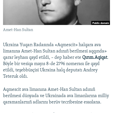
Русский
Українською
Amet-Han Sultan
QOŞULIÑIZ!
Ukraina Yuqarı Radasında «Aqmescit» halqara ava
limanına Amet-Han Sultan adınıñ berilmesi aqqında»
RFE/RS bütün saytları
qarar leyhası qayd etildi, – dep haber ete
Qırım.Aqiqat
.
Böyle bir vesiqa mayıs 8-de 2796 nomerası ile qayd
etildi, teşebbüsçisi Ukraina halq deputatı Andrey
Teteruk oldı.
Aqmescit ava limanına Amet-Han Sultan adınıñ
berilmesi dünyada ve Ukrainada ava limanlarına milliy
qaramanlarnıñ adlarını berüv tecribesine esaslana.