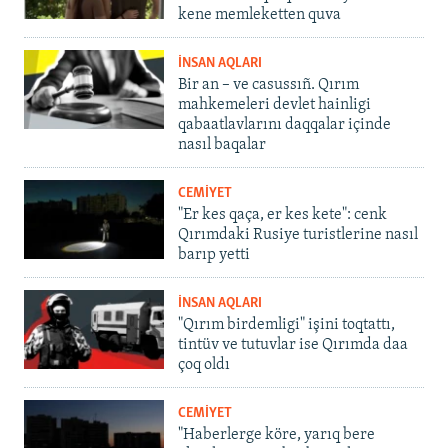
kene memleketten quva
İNSAN AQLARI
Bir an – ve casussıñ. Qırım
mahkemeleri devlet hainligi
qabaatlavlarını daqqalar içinde
nasıl baqalar
CEMİYET
"Er kes qaça, er kes kete": cenk
Qırımdaki Rusiye turistlerine nasıl
barıp yetti
İNSAN AQLARI
"Qırım birdemligi" işini toqtattı,
tintüv ve tutuvlar ise Qırımda daa
çoq oldı
CEMİYET
"Haberlerge köre, yarıq bere