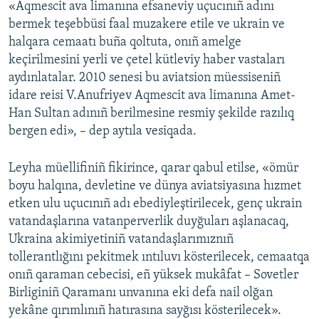
«Aqmescit ava limanına efsaneviy uçucınıñ adını
bermek teşebbüsi faal muzakere etile ve ukrain ve
halqara cemaatı buña qoltuta, onıñ amelge
keçirilmesini yerli ve çetel kütleviy haber vastaları
aydınlatalar. 2010 senesi bu aviatsion müessiseniñ
idare reisi V.Anufriyev Aqmescit ava limanına Amet-
Han Sultan adınıñ berilmesine resmiy şekilde razılıq
bergen edi», – dep aytıla vesiqada.
Leyha müellifiniñ fikirince, qarar qabul etilse, «ömür
boyu halqına, devletine ve dünya aviatsiyasına hızmet
etken ulu uçucınıñ adı ebediyleştirilecek, genç ukrain
vatandaşlarına vatanperverlik duyğuları aşlanacaq,
Ukraina akimiyetiniñ vatandaşlarımıznıñ
tollerantlığını pekitmek ıntıluvı kösterilecek, cemaatqa
onıñ qaraman cebecisi, eñ yüksek mukâfat – Sovetler
Birliginiñ Qaramanı unvanına eki defa nail olğan
yekâne qırımlınıñ hatırasına sayğısı kösterilecek».