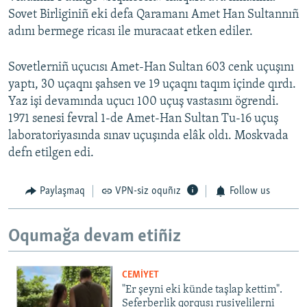
Sovet Birliginiñ eki defa Qaramanı Amet Han Sultannıñ
adını bermege ricası ile muracaat etken ediler.
Sovetlerniñ uçucısı Amet-Han Sultan 603 cenk uçuşını
yaptı, 30 uçaqnı şahsen ve 19 uçaqnı taqım içinde qırdı.
Yaz işi devamında uçucı 100 uçuş vastasını ögrendi.
1971 senesi fevral 1-de Amet-Han Sultan Tu-16 uçuş
laboratoriyasında sınav uçuşında elâk oldı. Moskvada
defn etilgen edi.
Paylaşmaq
VPN-siz oquñız
Follow us
Oqumağa devam etiñiz
CEMİYET
"Er şeyni eki künde taşlap kettim".
Seferberlik qorqusı rusiyelilerni