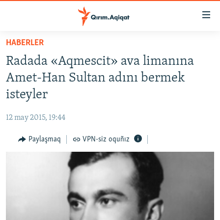
Link
açıqlığı
Esas
HABERLER
mündericege
HABERLER
Radada «Aqmescit» ava limanına
qaytmaq
SİYASET
Baş
Amet-Han Sultan adını bermek
İQTİSADİYAT
navigatsiyağa
isteyler
qaytmaq
CEMİYET
Qıdıruvğa
12 may 2015, 19:44
MEDENİYET
qaytmaq
Paylaşmaq
VPN-siz oquñız
İNSAN AQLARI
VİDEO
SÜRET
BLOGLAR
FİKİR