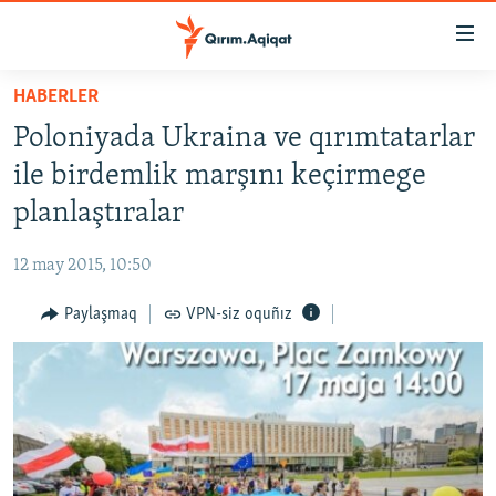
Link
açıqlığı
Esas
HABERLER
mündericege
HABERLER
Poloniyada Ukraina ve qırımtatarlar
qaytmaq
SİYASET
Baş
ile birdemlik marşını keçirmege
İQTİSADİYAT
navigatsiyağa
planlaştıralar
qaytmaq
CEMİYET
Qıdıruvğa
12 may 2015, 10:50
MEDENİYET
qaytmaq
Paylaşmaq
VPN-siz oquñız
İNSAN AQLARI
VİDEO
SÜRET
BLOGLAR
FİKİR