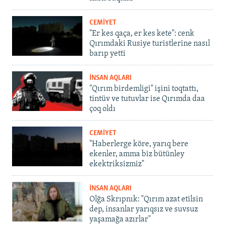
CEMİYET
"Er kes qaça, er kes kete": cenk
Qırımdaki Rusiye turistlerine nasıl
barıp yetti
İNSAN AQLARI
"Qırım birdemligi" işini toqtattı,
tintüv ve tutuvlar ise Qırımda daa
çoq oldı
CEMİYET
"Haberlerge köre, yarıq bere
ekenler, amma biz bütünley
ekektriksizmiz"
İNSAN AQLARI
Olğa Skrıpnık: "Qırım azat etilsin
dep, insanlar yarıqsız ve suvsuz
yaşamağa azırlar"