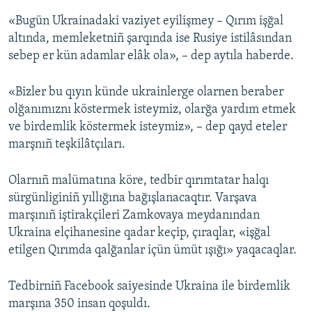
«Bugün Ukrainadaki vaziyet eyilişmey – Qırım işğal
altında, memleketniñ şarqında ise Rusiye istilâsından
sebep er kün adamlar elâk ola», – dep aytıla haberde.
«Bizler bu qıyın künde ukrainlerge olarnen beraber
olğanımıznı köstermek isteymiz, olarğa yardım etmek
ve birdemlik köstermek isteymiz», – dep qayd eteler
marşnıñ teşkilâtçıları.
Olarnıñ malümatına köre, tedbir qırımtatar halqı
sürgünliginiñ yıllığına bağışlanacaqtır. Varşava
marşınıñ iştirakçileri Zamkovaya meydanından
Ukraina elçihanesine qadar keçip, çıraqlar, «işğal
etilgen Qırımda qalğanlar içün ümüt ışığı» yaqacaqlar.
Tedbirniñ Facebook saiyesinde Ukraina ile birdemlik
marşına 350 insan qoşuldı.