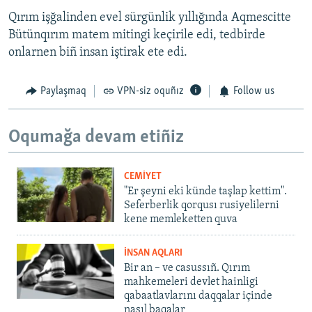
Qırım işğalinden evel sürgünlik yıllığında Aqmescitte
Bütünqırım matem mitingi keçirile edi, tedbirde
onlarnen biñ insan iştirak ete edi.
Paylaşmaq
VPN-siz oquñız
Follow us
Oqumağa devam etiñiz
CEMİYET
"Er şeyni eki künde taşlap kettim".
Seferberlik qorqusı rusiyelilerni
kene memleketten quva
İNSAN AQLARI
Bir an – ve casussıñ. Qırım
mahkemeleri devlet hainligi
qabaatlavlarını daqqalar içinde
nasıl baqalar