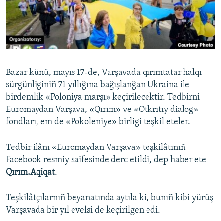
Русский
Українською
QOŞULIÑIZ!
Bazar künü, mayıs 17-de, Varşavada qırımtatar halqı
sürgünliginiñ 71 yıllığına bağışlanğan Ukraina ile
birdemlik «Poloniya marşı» keçirilecektir. Tedbirni
RFE/RS bütün saytları
Euromaydan Varşava, «Qırım» ve «Otkrıtıy dialog»
fondları, em de «Pokoleniye» birligi teşkil eteler.
Tedbir ilânı «Euromaydan Varşava» teşkilâtınıñ
Facebook resmiy saifesinde derc etildi, dep haber ete
Qırım.Aqiqat
.
Teşkilâtçılarnıñ beyanatında aytıla ki, bunıñ kibi yürüş
Varşavada bir yıl evelsi de keçirilgen edi.