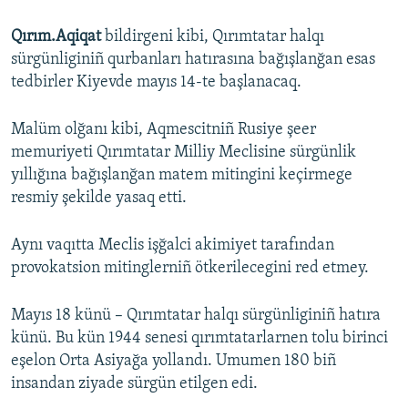
Qırım.Aqiqat
bildirgeni kibi, Qırımtatar halqı
sürgünliginiñ qurbanları hatırasına bağışlanğan esas
tedbirler Kiyevde mayıs 14-te başlanacaq.
Malüm olğanı kibi, Aqmescitniñ Rusiye şeer
memuriyeti Qırımtatar Milliy Meclisine sürgünlik
yıllığına bağışlanğan matem mitingini keçirmege
resmiy şekilde yasaq etti.
Aynı vaqıtta Meclis işğalci akimiyet tarafından
provokatsion mitinglerniñ ötkerilecegini red etmey.
Mayıs 18 künü – Qırımtatar halqı sürgünliginiñ hatıra
künü. Bu kün 1944 senesi qırımtatarlarnen tolu birinci
eşelon Orta Asiyağa yollandı. Umumen 180 biñ
insandan ziyade sürgün etilgen edi.