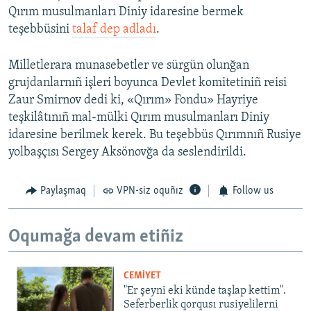
Qırım musulmanları Diniy idaresine bermek
teşebbüsini
talaf dep adladı
.
Milletlerara munasebetler ve sürgün olunğan
grujdanlarnıñ işleri boyunca Devlet komitetiniñ reisi
Zaur Smirnov dedi ki, «Qırım» Fondu» Hayriye
teşkilâtınıñ mal-mülki Qırım musulmanları Diniy
idaresine berilmek kerek. Bu teşebbüs Qırımnıñ Rusiye
yolbaşçısı Sergey Aksönovğa da seslendirildi.
Paylaşmaq
VPN-siz oquñız
Follow us
Oqumağa devam etiñiz
CEMİYET
"Er şeyni eki künde taşlap kettim".
Seferberlik qorqusı rusiyelilerni