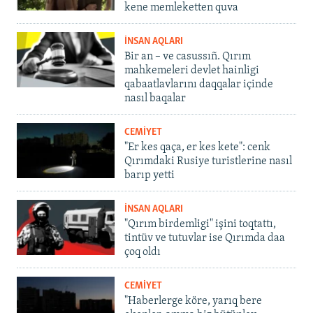
kene memleketten quva
İNSAN AQLARI
Bir an – ve casussıñ. Qırım
mahkemeleri devlet hainligi
qabaatlavlarını daqqalar içinde
nasıl baqalar
CEMİYET
"Er kes qaça, er kes kete": cenk
Qırımdaki Rusiye turistlerine nasıl
barıp yetti
İNSAN AQLARI
"Qırım birdemligi" işini toqtattı,
tintüv ve tutuvlar ise Qırımda daa
çoq oldı
CEMİYET
"Haberlerge köre, yarıq bere