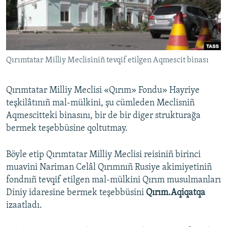
Русский
Українською
Qırımtatar Milliy Meclisiniñ tevqif etilgen Aqmescit binası
QOŞULIÑIZ!
Qırımtatar Milliy Meclisi «Qırım» Fondu» Hayriye
teşkilâtınıñ mal-mülkini, şu cümleden Meclisniñ
RFE/RS bütün saytları
Aqmescitteki binasını, bir de bir diger strukturağa
bermek teşebbüsine qoltutmay.
Böyle etip Qırımtatar Milliy Meclisi reisiniñ birinci
muavini Nariman Celâl Qırımnıñ Rusiye akimiyetiniñ
fondnıñ tevqif etilgen mal-mülkini Qırım musulmanları
Diniy idaresine bermek teşebbüsini
Qırım.Aqiqatqa
izaatladı.