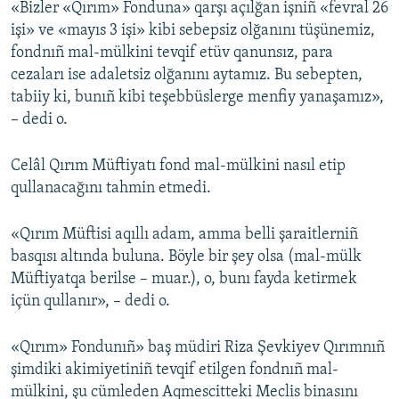
«Bizler «Qırım» Fonduna» qarşı açılğan işniñ «fevral 26
işi» ve «mayıs 3 işi» kibi sebepsiz olğanını tüşünemiz,
fondnıñ mal-mülkini tevqif etüv qanunsız, para
cezaları ise adaletsiz olğanını aytamız. Bu sebepten,
tabiiy ki, bunıñ kibi teşebbüslerge menfiy yanaşamız»,
– dedi o.
Celâl Qırım Müftiyatı fond mal-mülkini nasıl etip
qullanacağını tahmin etmedi.
«Qırım Müftisi aqıllı adam, amma belli şaraitlerniñ
basqısı altında buluna. Böyle bir şey olsa (mal-mülk
Müftiyatqa berilse – muar.), o, bunı fayda ketirmek
içün qullanır», – dedi o.
«Qırım» Fondunıñ» baş müdiri Riza Şevkiyev Qırımnıñ
şimdiki akimiyetiniñ tevqif etilgen fondnıñ mal-
mülkini, şu cümleden Aqmescitteki Meclis binasını