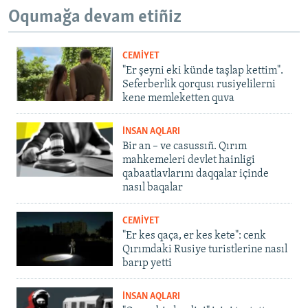
Oqumağa devam etiñiz
CEMİYET
"Er şeyni eki künde taşlap kettim".
Seferberlik qorqusı rusiyelilerni
kene memleketten quva
İNSAN AQLARI
Bir an – ve casussıñ. Qırım
mahkemeleri devlet hainligi
qabaatlavlarını daqqalar içinde
nasıl baqalar
CEMİYET
"Er kes qaça, er kes kete": cenk
Qırımdaki Rusiye turistlerine nasıl
barıp yetti
İNSAN AQLARI