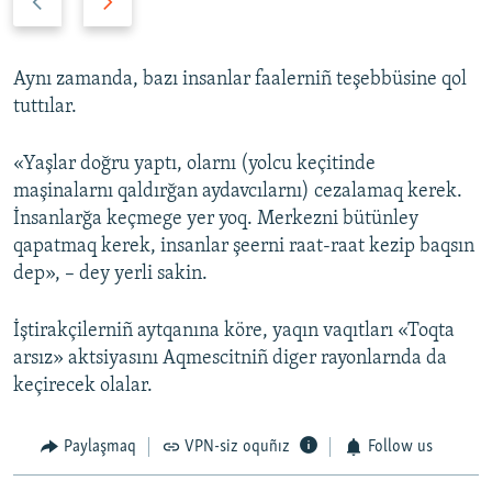
r
e
e
x
v
t
Aynı zamanda, bazı insanlar faalerniñ teşebbüsine qol
i
s
tuttılar.
o
l
u
i
«Yaşlar doğru yaptı, olarnı (yolcu keçitinde
s
d
maşinalarnı qaldırğan aydavcılarnı) cezalamaq kerek.
s
e
İnsanlarğa keçmege yer yoq. Merkezni bütünley
l
qapatmaq kerek, insanlar şeerni raat-raat kezip baqsın
i
dep», – dey yerli sakin.
d
e
İştirakçilerniñ aytqanına köre, yaqın vaqıtları «Toqta
arsız» aktsiyasını Aqmescitniñ diger rayonlarnda da
keçirecek olalar.
Paylaşmaq
VPN-siz oquñız
Follow us