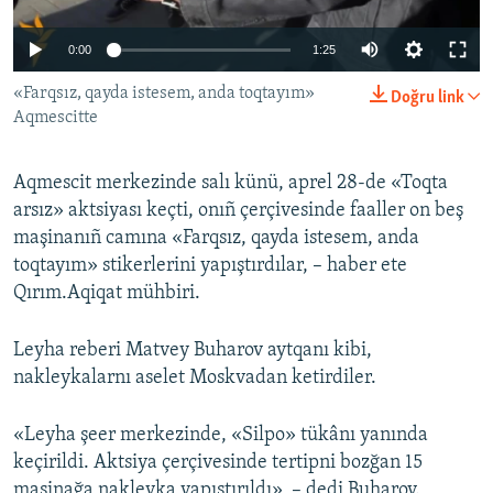
Русский
0:00
1:25
Українською
«Farqsız, qayda istesem, anda toqtayım»
Doğru link
Aqmescitte
QOŞULIÑIZ!
Aqmescit merkezinde salı künü, aprel 28-de «Toqta
arsız» aktsiyası keçti, onıñ çerçivesinde faaller on beş
maşinanıñ camına «Farqsız, qayda istesem, anda
RFE/RS bütün saytları
toqtayım» stikerlerini yapıştırdılar, – haber ete
Qırım.Aqiqat mühbiri.
Leyha reberi Matvey Buharov aytqanı kibi,
nakleykalarnı aselet Moskvadan ketirdiler.
«Leyha şeer merkezinde, «Silpo» tükânı yanında
keçirildi. Aktsiya çerçivesinde tertipni bozğan 15
maşinağa nakleyka yapıştırıldı», – dedi Buharov.