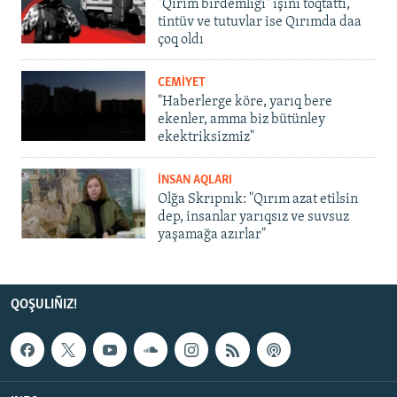
"Qırım birdemligi" işini toqtattı,
tintüv ve tutuvlar ise Qırımda daa
çoq oldı
CEMİYET
"Haberlerge köre, yarıq bere
ekenler, amma biz bütünley
ekektriksizmiz"
İNSAN AQLARI
Olğa Skrıpnık: "Qırım azat etilsin
dep, insanlar yarıqsız ve suvsuz
yaşamağa azırlar"
QOŞULIÑIZ!