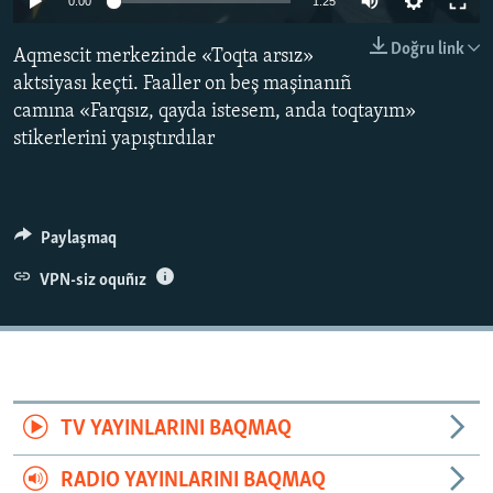
0:00
1:25
Русский
Doğru link
Aqmescit merkezinde «Toqta arsız»
Українською
aktsiyası keçti. Faaller on beş maşinanıñ
camına «Farqsız, qayda istesem, anda toqtayım»
QOŞULIÑIZ!
stikerlerini yapıştırdılar
Paylaşmaq
RFE/RS bütün saytları
VPN-siz oquñız
TV YAYINLARINI BAQMAQ
RADIO YAYINLARINI BAQMAQ