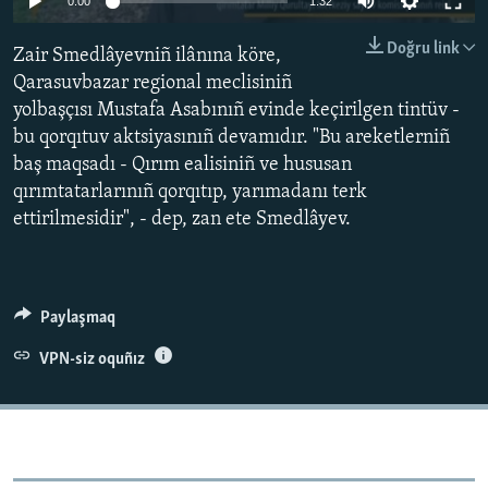
0:00
1:32
Русский
Doğru link
Zair Smedlâyevniñ ilânına köre,
Українською
Qarasuvbazar regional meclisiniñ
yolbaşçısı Mustafa Asabınıñ evinde keçirilgen tintüv -
QOŞULIÑIZ!
bu qorqıtuv aktsiyasınıñ devamıdır. "Bu areketlerniñ
baş maqsadı - Qırım ealisiniñ ve hususan
qırımtatarlarınıñ qorqıtıp, yarımadanı terk
ettirilmesidir", - dep, zan ete Smedlâyev.
RFE/RS bütün saytları
Paylaşmaq
VPN-siz oquñız