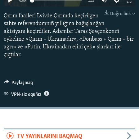
0:00
1:17
Русский
Doğru link
Qırım faalleri Lvivde Qırımda keçirilgen
Українською
sahte referendumnıñ yıllığına bağışlanğan
aktsiyanı keçirdiler. Adamlar Taras Şevçenkonıñ
QOŞULIÑIZ!
eykeline «Qırım – Ukrainadır», «Donbass + Qırım – bir
ağrı» ve «Putin, Ukrainadan elini çek» şiarları ile
çıqtılar.
RFE/RS bütün saytları
Paylaşmaq
VPN-siz oquñız
TV YAYINLARINI BAQMAQ