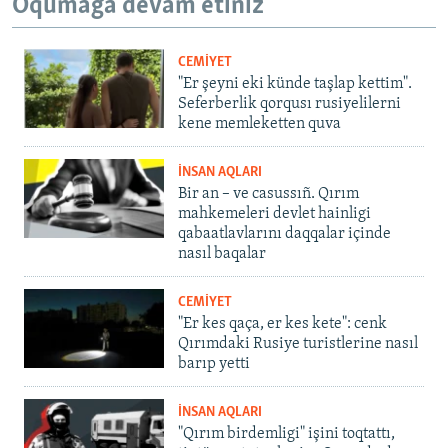
Oqumağa devam etiñiz
CEMİYET
"Er şeyni eki künde taşlap kettim".
Seferberlik qorqusı rusiyelilerni
kene memleketten quva
İNSAN AQLARI
Bir an – ve casussıñ. Qırım
mahkemeleri devlet hainligi
qabaatlavlarını daqqalar içinde
nasıl baqalar
CEMİYET
"Er kes qaça, er kes kete": cenk
Qırımdaki Rusiye turistlerine nasıl
barıp yetti
İNSAN AQLARI
"Qırım birdemligi" işini toqtattı,