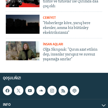
tintüv ve tutuvlar ise Qırımda daa
çoq oldı
CEMİYET
"Haberlerge köre, yarıq bere
ekenler, amma biz bütünley
ekektriksizmiz"
İNSAN AQLARI
Olğa Skrıpnık: "Qırım azat etilsin
dep, insanlar yarıqsız ve suvsuz
yaşamağa azırlar"
QOŞULIÑIZ!
INFO