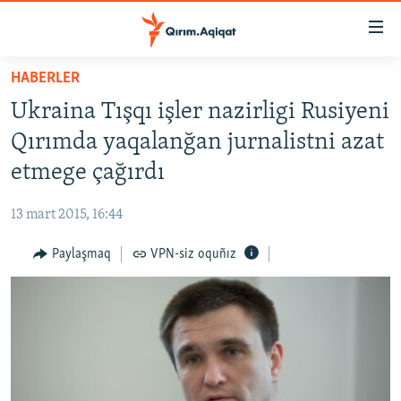
Link
açıqlığı
Esas
HABERLER
mündericege
HABERLER
Ukraina Tışqı işler nazirligi Rusiyeni
qaytmaq
SİYASET
Baş
Qırımda yaqalanğan jurnalistni azat
İQTİSADİYAT
navigatsiyağa
etmege çağırdı
qaytmaq
CEMİYET
Qıdıruvğa
13 mart 2015, 16:44
MEDENİYET
qaytmaq
Paylaşmaq
VPN-siz oquñız
İNSAN AQLARI
VİDEO
SÜRET
BLOGLAR
FİKİR