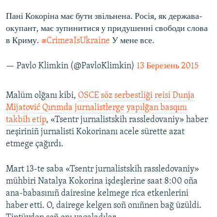
Пані Кокоріна має бути звільнена. Росія, як держава-
окупант, має зупинитися у придушенні свободи слова
в Криму.
#CrimeaIsUkraine
У мене все.
— Pavlo Klimkin (@PavloKlimkin)
13 Березень 2015
Malüm olğanı kibi,
OSCE söz serbestliği reisi Dunja
Mijatović Qırımda jurnalistlerge yapılğan basqını
takbih etip
, «Tsentr jurnalistskih rassledovaniy» haber
neşiriniñ jurnalisti Kokorinanı acele sürette azat
etmege çağırdı.
Mart 13-te saba «Tsentr jurnalistskih rassledovaniy»
mühbiri Natalya Kokorina işdeşlerine saat 8:00 oña
ana-babasınıñ dairesine kelmege rica etkenlerini
haber etti. O, dairege kelgen soñ onıñnen bağ üzüldi.