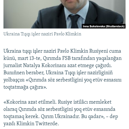
Русский
Українською
Ukraina Tışqı işler naziri Pavlo Klimkin
QOŞULIÑIZ!
Ukraina tışqı işler naziri Pavlo Klimkin Rusiyeni cuma
künü, mart 13-te, Qırımda FSB tarafından yaqalanğan
RFE/RS bütün saytları
jurnalist Natalya Kokorinanı azat etmege çağırdı.
Bunıñnen beraber, Ukraina Tışqı işler nazirliginiñ
yolbaşçısı «Qırımda söz serbestligini yoq etüv esnasını
toqtatmağa çağıra».
«Kokorina azat etilmeli. Rusiye istilâcı memleket
olaraq Qırımda söz serbestligini yoq etüv esnasında
toqtamaq kerek. Qırım Ukrainadır. Bu qadar», – dep
yazdı Klimkin Twitterde.