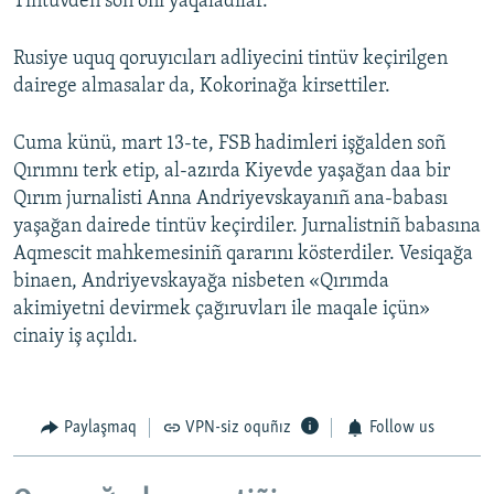
Tintüvden soñ onı yaqaladılar.
Rusiye uquq qoruyıcıları adliyecini tintüv keçirilgen
dairege almasalar da, Kokorinağa kirsettiler.
Cuma künü, mart 13-te, FSB hadimleri işğalden soñ
Qırımnı terk etip, al-azırda Kiyevde yaşağan daa bir
Qırım jurnalisti Anna Andriyevskayanıñ ana-babası
yaşağan dairede tintüv keçirdiler. Jurnalistniñ babasına
Aqmescit mahkemesiniñ qararını kösterdiler. Vesiqağa
binaen, Andriyevskayağa nisbeten «Qırımda
akimiyetni devirmek çağıruvları ile maqale içün»
cinaiy iş açıldı.
Paylaşmaq
VPN-siz oquñız
Follow us