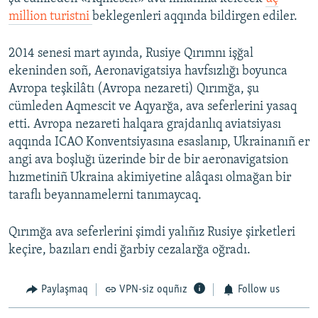
million turistni
beklegenleri aqqında bildirgen ediler.
2014 senesi mart ayında, Rusiye Qırımnı işğal
ekeninden soñ, Aeronavigatsiya havfsızlığı boyunca
Avropa teşkilâtı (Avropa nezareti) Qırımğa, şu
cümleden Aqmescit ve Aqyarğa, ava seferlerini yasaq
etti. Avropa nezareti halqara grajdanlıq aviatsiyası
aqqında ICAO Konventsiyasına esaslanıp, Ukrainanıñ er
angi ava boşluğı üzerinde bir de bir aeronavigatsion
hızmetiniñ Ukraina akimiyetine alâqası olmağan bir
taraflı beyannamelerni tanımaycaq.
Qırımğa ava seferlerini şimdi yalıñız Rusiye şirketleri
keçire, bazıları endi ğarbiy cezalarğa oğradı.
Paylaşmaq
VPN-siz oquñız
Follow us