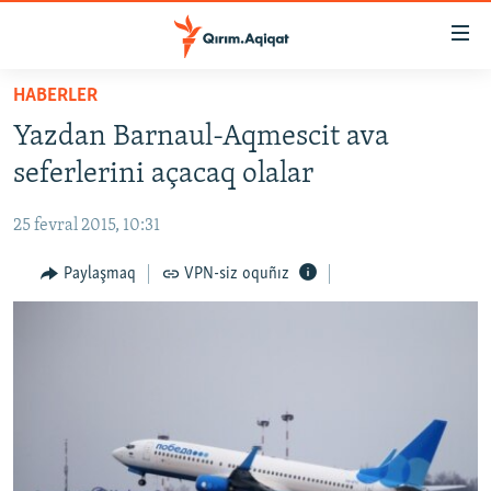
Link
açıqlığı
Esas
HABERLER
mündericege
HABERLER
Yazdan Barnaul-Aqmescit ava
qaytmaq
SİYASET
Baş
seferlerini açacaq olalar
İQTİSADİYAT
navigatsiyağa
qaytmaq
25 fevral 2015, 10:31
CEMİYET
Qıdıruvğa
MEDENİYET
Paylaşmaq
VPN-siz oquñız
qaytmaq
İNSAN AQLARI
VİDEO
SÜRET
BLOGLAR
FİKİR