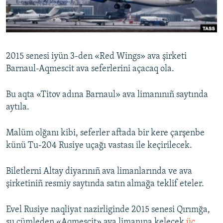
Русский
Українською
2015 senesi iyün 3-den «Red Wings» ava şirketi
QOŞULIÑIZ!
Barnaul-Aqmescit ava seferlerini açacaq ola.
Bu aqta «Titov adına Barnaul» ava limanınıñ saytında
aytıla.
RFE/RS bütün saytları
Malüm olğanı kibi, seferler aftada bir kere çarşenbe
künü Tu-204 Rusiye uçağı vastası ile keçirilecek.
Biletlerni Altay diyarınıñ ava limanlarında ve ava
şirketiniñ resmiy saytında satın almağa teklif eteler.
Evel Rusiye naqliyat nazirliginde 2015 senesi Qırımğa,
şu cümleden «Aqmescit» ava limanına kelecek
üç