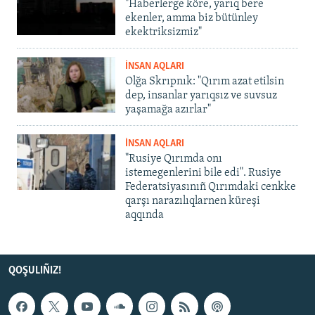
"Haberlerge köre, yarıq bere
ekenler, amma biz bütünley
ekektriksizmiz"
İNSAN AQLARI
Olğa Skrıpnık: "Qırım azat etilsin
dep, insanlar yarıqsız ve suvsuz
yaşamağa azırlar"
İNSAN AQLARI
"Rusiye Qırımda onı
istemegenlerini bile edi". Rusiye
Federatsiyasınıñ Qırımdaki cenkke
qarşı narazılıqlarnen küreşi
aqqında
QOŞULIÑIZ!