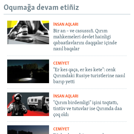
Oqumağa devam etiñiz
İNSAN AQLARI
Bir an – ve casussıñ. Qırım
mahkemeleri devlet hainligi
qabaatlavlarını daqqalar içinde
nasıl baqalar
CEMİYET
"Er kes qaça, er kes kete": cenk
Qırımdaki Rusiye turistlerine nasıl
barıp yetti
İNSAN AQLARI
"Qırım birdemligi" işini toqtattı,
tintüv ve tutuvlar ise Qırımda daa
çoq oldı
CEMİYET