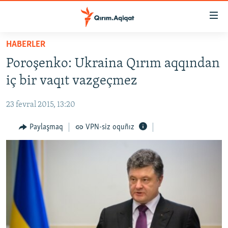
Link
açıqlığı
Esas
HABERLER
mündericege
HABERLER
Poroşenko: Ukraina Qırım aqqından
qaytmaq
SİYASET
Baş
iç bir vaqıt vazgeçmez
İQTİSADİYAT
navigatsiyağa
qaytmaq
23 fevral 2015, 13:20
CEMİYET
Qıdıruvğa
MEDENİYET
Paylaşmaq
VPN-siz oquñız
qaytmaq
İNSAN AQLARI
VİDEO
SÜRET
BLOGLAR
FİKİR