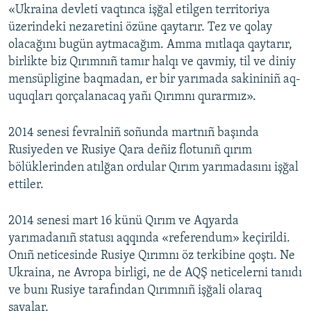
«Ukraina devleti vaqtınca işğal etilgen territoriya
üzerindeki nezaretini özüne qaytarır. Tez ve qolay
olacağını bugün aytmacağım. Amma mıtlaqa qaytarır,
birlikte biz Qırımnıñ tamır halqı ve qavmiy, til ve diniy
mensüpligine baqmadan, er bir yarımada sakininiñ aq-
uquqları qorçalanacaq yañı Qırımnı qurarmız».
2014 senesi fevralniñ soñunda martnıñ başında
Rusiyeden ve Rusiye Qara deñiz flotunıñ qırım
bölüklerinden atılğan ordular Qırım yarımadasını işğal
ettiler.
2014 senesi mart 16 künü Qırım ve Aqyarda
yarımadanıñ statusı aqqında «referendum» keçirildi.
Onıñ neticesinde Rusiye Qırımnı öz terkibine qoştı. Ne
Ukraina, ne Avropa birligi, ne de AQŞ neticelerni tanıdı
ve bunı Rusiye tarafından Qırımnıñ işğali olaraq
sayalar.