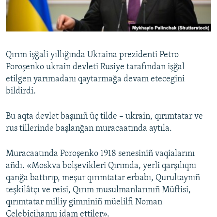
Русский
Українською
Qırım işğali yıllığında Ukraina prezidenti Petro
QOŞULIÑIZ!
Poroşenko ukrain devleti Rusiye tarafından işğal
etilgen yarımadanı qaytarmağa devam etecegini
bildirdi.
RFE/RS bütün saytları
Bu aqta devlet başınıñ üç tilde – ukrain, qırımtatar ve
rus tillerinde başlanğan muracaatında aytıla.
Muracaatında Poroşenko 1918 senesiniñ vaqialarını
añdı. «Moskva bolşevikleri Qırımda, yerli qarşılıqnı
qanğa battırıp, meşur qırımtatar erbabı, Qurultaynıñ
teşkilâtçı ve reisi, Qırım musulmanlarınıñ Müftisi,
qırımtatar milliy gimniniñ müelilfi Noman
Çelebicihannı idam ettiler».