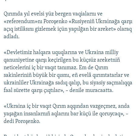
Qırımda yıl evelsi yüz bergen vaqialarnı ve
«referendum»nı Poroşenko «Rusiyeniñ Ukrainağa qarşı
açıq istilâsını gizlemek içün yapılğan bir areket» olaraq
adladı.
«Devletimiz halqara uquqlarına ve Ukraina milliy
qanuniyetine qarşı keçirilgen bu küçsüz areketniñ
neticelerini iç bir vaqıt tanımaz. Em de Qırım
sakinleriniñ büyük bir qısmı, eñ evelâ qırımtatarlar ve
ukrainliler Ukrainağa sadıq qalıp, bu siyasiy saçmalıqqa
faal sürette qarşı çıqtılar», – denile muracaatta.
«Ukraina iç bir vaqıt Qırım aqqından vazgeçmez, anda
yaşağan insanlarnıñ aqlarını bar küçü ile qoruycaq», –
dedi Poroşenko.