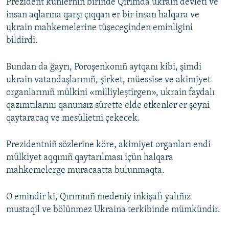
Prezident künlerniñ birinde Qırımda ukrain devleti ve
insan aqlarına qarşı çıqqan er bir insan halqara ve
ukrain mahkemelerine tüşeceginden eminligini
bildirdi.
Bundan da ğayrı, Poroşenkonıñ aytqanı kibi, şimdi
ukrain vatandaşlarınıñ, şirket, müessise ve akimiyet
organlarınıñ mülkini «milliyleştirgen», ukrain faydalı
qazımtılarını qanunsız sürette elde etkenler er şeyni
qaytaracaq ve mesülietni çekecek.
Prezidentniñ sözlerine köre, akimiyet organları endi
mülkiyet aqqınıñ qaytarılması içün halqara
mahkemelerge muracaatta bulunmaqta.
O emindir ki, Qırımnıñ medeniy inkişafı yalıñız
mustaqil ve bölünmez Ukraina terkibinde mümkündir.