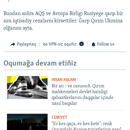
Bundan soñra AQŞ ve Avropa Birligi Rusiyege qarşı bir
sıra iqtisadiy cezalarnı kirsettiler. Ğarp Qırım Ukraina
olğanını ayta.
Paylaşmaq
VPN-siz oquñız
Follow us
Oqumağa devam etiñiz
İNSAN AQLARI
Bir an – ve casussıñ. Qırım
mahkemeleri devlet hainligi
qabaatlavlarını daqqalar içinde
nasıl baqalar
CEMİYET
"Er kes qaça, er kes kete": cenk
Qırımdaki Rusiye turistlerine nasıl