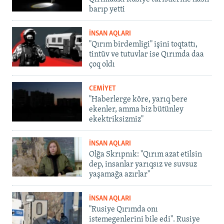
barıp yetti
İNSAN AQLARI
"Qırım birdemligi" işini toqtattı,
tintüv ve tutuvlar ise Qırımda daa
çoq oldı
CEMİYET
"Haberlerge köre, yarıq bere
ekenler, amma biz bütünley
ekektriksizmiz"
İNSAN AQLARI
Olğa Skrıpnık: "Qırım azat etilsin
dep, insanlar yarıqsız ve suvsuz
yaşamağa azırlar"
İNSAN AQLARI
"Rusiye Qırımda onı
istemegenlerini bile edi". Rusiye