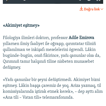
Doğru link
«Akimiyet eşitmey»
Filologiya ilimleri doktorı, professor
Adile Emirova
yıllarnen ilmiy faaliyet ile oğraşıp, qırımtatar tiliniñ
qullanılması ve inkişafı meselelerini ögrendi. Lâkin
bugünde-bugün, onıñ fikirince, yañı qanunlar olsa da,
Qırımnıñ tamır halqınıñ tiline nisbeten munasebet
deñişmey.
«Yañı qanunlar bir şeyni deñiştirmedi. Akimiyet bizni
eşitmey. Lâkin başqa çaremiz de yoq. Ariza yazmaq, til
komissiyalarında iştirak etmek kerek», – dep ayttı alim
«Ana tili – Vatan tili» telemarafonında.