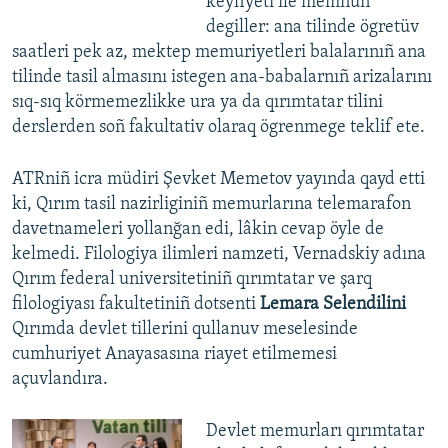
keyfiyeti ile memnün
degiller: ana tilinde ögretüv
saatleri pek az, mektep memuriyetleri balalarınıñ ana
tilinde tasil almasını istegen ana-babalarnıñ arizalarını
sıq-sıq körmemezlikke ura ya da qırımtatar tilini
derslerden soñ fakultativ olaraq ögrenmege teklif ete.
ATRniñ icra müdiri Şevket Memetov yayında qayd etti
ki, Qırım tasil nazirliginiñ memurlarına telemarafon
davetnameleri yollanğan edi, lâkin cevap öyle de
kelmedi. Filologiya ilimleri namzeti, Vernadskiy adına
Qırım federal universitetiniñ qırımtatar ve şarq
filologiyası fakultetiniñ dotsenti
Lemara Selendilini
Qırımda devlet tillerini qullanuv meselesinde
cumhuriyet Anayasasına riayet etilmemesi
açuvlandıra.
Devlet memurları qırımtatar