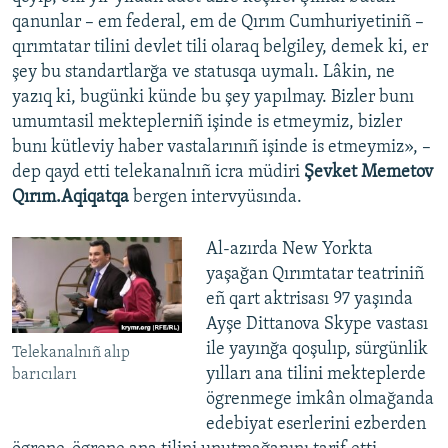
qanunlar – em federal, em de Qırım Cumhuriyetiniñ –
qırımtatar tilini devlet tili olaraq belgiley, demek ki, er
şey bu standartlarğa ve statusqa uymalı. Lâkin, ne
yazıq ki, bugünki künde bu şey yapılmay. Bizler bunı
umumtasil mekteplerniñ işinde is etmeymiz, bizler
bunı kütleviy haber vastalarınıñ işinde is etmeymiz», –
dep qayd etti telekanalnıñ icra müdiri
Şevket Memetov
Qırım.Aqiqatqa
bergen intervyüsında.
Al-azırda New Yorkta
yaşağan Qırımtatar teatriniñ
eñ qart aktrisası 97 yaşında
Ayşe Dittanova Skype vastası
ile yayınğa qoşulıp, sürgünlik
Telekanalnıñ alıp
yılları ana tilini mekteplerde
barıcıları
ögrenmege imkân olmağanda
edebiyat eserlerini ezberden