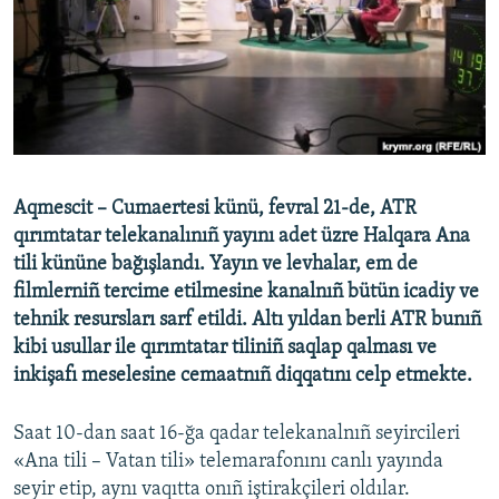
Русский
Українською
QOŞULIÑIZ!
Aqmescit – Cumaertesi künü, fevral 21-de, ATR
qırımtatar telekanalınıñ yayını adet üzre Halqara Ana
RFE/RS bütün saytları
tili kününe bağışlandı. Yayın ve levhalar, em de
filmlerniñ tercime etilmesine kanalnıñ bütün icadiy ve
tehnik resursları sarf etildi. Altı yıldan berli ATR bunıñ
kibi usullar ile qırımtatar tiliniñ saqlap qalması ve
inkişafı meselesine cemaatnıñ diqqatını celp etmekte.
Saat 10-dan saat 16-ğa qadar telekanalnıñ seyircileri
«Ana tili – Vatan tili» telemarafonını canlı yayında
seyir etip, aynı vaqıtta onıñ iştirakçileri oldılar.