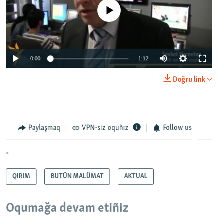
No media source currently available
0:00
1:12
Doğru link
Paylaşmaq
VPN-siz oquñız
Follow us
*
QIRIM
BUTÜN MALÜMAT
AKTUAL
Oqumağa devam etiñiz