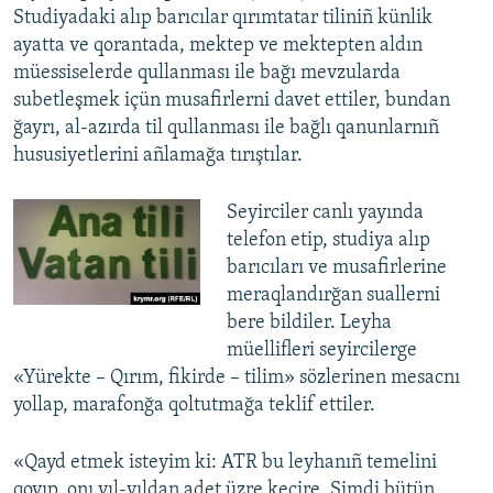
Studiyadaki alıp barıcılar qırımtatar tiliniñ künlik
ayatta ve qorantada, mektep ve mektepten aldın
müessiselerde qullanması ile bağı mevzularda
subetleşmek içün musafirlerni davet ettiler, bundan
ğayrı, al-azırda til qullanması ile bağlı qanunlarnıñ
hususiyetlerini añlamağa tırıştılar.
Seyirciler canlı yayında
telefon etip, studiya alıp
barıcıları ve musafirlerine
meraqlandırğan suallerni
bere bildiler. Leyha
müellifleri seyircilerge
«Yürekte – Qırım, fikirde – tilim» sözlerinen mesacnı
yollap, marafonğa qoltutmağa teklif ettiler.
«Qayd etmek isteyim ki: ATR bu leyhanıñ temelini
qoyıp, onı yıl-yıldan adet üzre keçire. Şimdi bütün