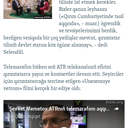
tilinde laf etmek kerekler.
Bizler qanun leyhasını
(«Qırım Cumhuriyetinde tasil
aqqında», – muar.) ögrendik
ve tevsiyelerimizni berdik,
berilgen vesiqada bir çoq yañlışlar mevcut, qırımtatar
tiliniñ devlet statusı köz ögüne alınmay», – dedi
Selendili.
Telemarafon bitken soñ ATR telekanalınıñ efirini
qırımtatarca yayın ve kontsertler devam etti. Seyirciler
içün qırımtatarcağa tercime etilgen «Unesennıye
vetrom» filmi kerçek bir ediye oldı.
Şevket Memetov ATRnıñ telemarafonı aqqında
by
Qırım.Aqiqat