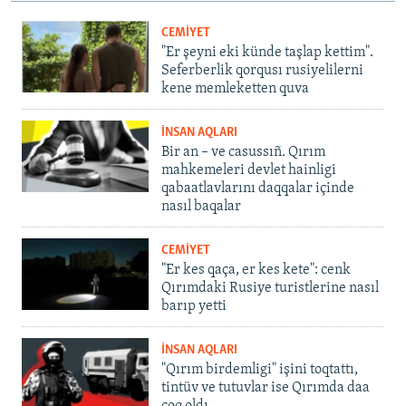
CEMİYET
"Er şeyni eki künde taşlap kettim".
Seferberlik qorqusı rusiyelilerni
kene memleketten quva
İNSAN AQLARI
Bir an – ve casussıñ. Qırım
mahkemeleri devlet hainligi
qabaatlavlarını daqqalar içinde
nasıl baqalar
CEMİYET
"Er kes qaça, er kes kete": cenk
Qırımdaki Rusiye turistlerine nasıl
barıp yetti
İNSAN AQLARI
"Qırım birdemligi" işini toqtattı,
tintüv ve tutuvlar ise Qırımda daa