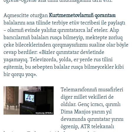
ögrene-ögrene ana tilini unutmağanını tarif etti.
Aqmescitte oturğan
Kurtmemetovlarnıñ qorantası
balalarını ana tilinde terbiye etüv tecribesi ile paylaştı
– olarnıñ evinde yalıñız qırımtatarca laf eteler. Alıp
barıcılarnıñ balaları rusça bilmeyip, mektepte zorluq
çeke bileceklerinden qorqmaysıñızmı sualine olar böyle
cevap berdiler: «Bizler qırımtatar devletinde
yaşamayıq. Televizorda, yolda, er yerde rus tilini
eşitemiz, bu sebepten balalar rusça bilmeycekler kibi
bir qorqu yoq».
Telemarafonnıñ musafirleri
diger millet vekilleri de
oldılar. Genç icracı, qırımlı
Dima Manjos yarım yıl
devamında qırımtatar yırını
ögrenip, ATR telekanalı