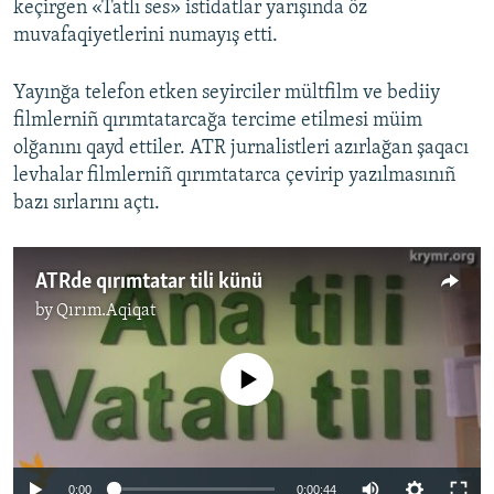
keçirgen «Tatlı ses» istidatlar yarışında öz
muvafaqiyetlerini numayış etti.
Yayınğa telefon etken seyirciler mültfilm ve bediiy
filmlerniñ qırımtatarcağa tercime etilmesi müim
olğanını qayd ettiler. ATR jurnalistleri azırlağan şaqacı
levhalar filmlerniñ qırımtatarca çevirip yazılmasınıñ
bazı sırlarını açtı.
ATRde qırımtatar tili künü
by
Qırım.Aqiqat
No media source currently available
0:00
0:00:44