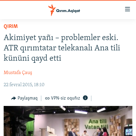
Link
açıqlığı
Esas
QIRIM
mündericege
HABERLER
Akimiyet yañı – problemler eski.
qaytmaq
SİYASET
Baş
ATR qırımtatar telekanalı Ana tili
İQTİSADİYAT
navigatsiyağa
kününi qayd etti
qaytmaq
CEMİYET
Qıdıruvğa
Mustafa Çauş
MEDENİYET
qaytmaq
22 fevral 2015, 18:10
İNSAN AQLARI
VİDEO
Paylaşmaq
VPN-siz oquñız
SÜRET
BLOGLAR
FİKİR