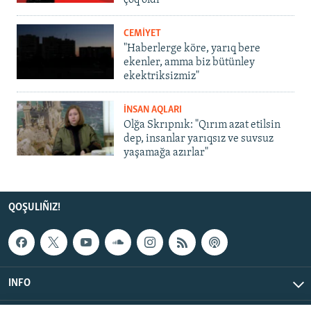
çoq oldı
CEMİYET
"Haberlerge köre, yarıq bere
ekenler, amma biz bütünley
ekektriksizmiz"
İNSAN AQLARI
Olğa Skrıpnık: "Qırım azat etilsin
dep, insanlar yarıqsız ve suvsuz
yaşamağa azırlar"
QOŞULIÑIZ!
INFO