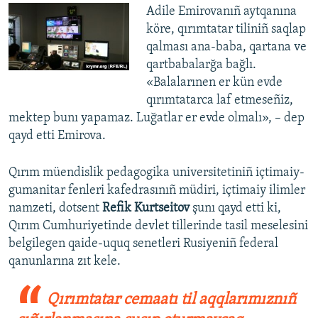
Adile Emirovanıñ aytqanına
köre, qırımtatar tiliniñ saqlap
qalması ana-baba, qartana ve
qartbabalarğa bağlı.
«Balalarınen er kün evde
qırımtatarca laf etmeseñiz,
mektep bunı yapamaz. Luğatlar er evde olmalı», – dep
qayd etti Emirova.
Qırım müendislik pedagogika universitetiniñ içtimaiy-
gumanitar fenleri kafedrasınıñ müdiri, içtimaiy ilimler
namzeti, dotsent
Refik Kurtseitov
şunı qayd etti ki,
Qırım Cumhuriyetinde devlet tillerinde tasil meselesini
belgilegen qaide-uquq senetleri Rusiyeniñ federal
qanunlarına zıt kele.
Qırımtatar cemaatı til aqqlarımıznıñ