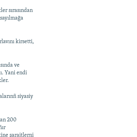
ler sırasından
q sayılmağa
avını kirsetti,
asında ve
ı. Yani endi
ler.
alarınñ siyasiy
ğan 200
ñır
ine şaraitlerni