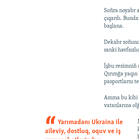
Soñra noyabr a
çıqardı. Bunda
başlana.
Dekabr soñunda
sanki havfsızlı
İşbu resimniñ 
Qırımğa yaqın o
pasportlarnı t
Amma bu kibi a
vatanlarına ol
Yarımadanı Ukraina ile
aileviy, dostluq, oquv ve iş