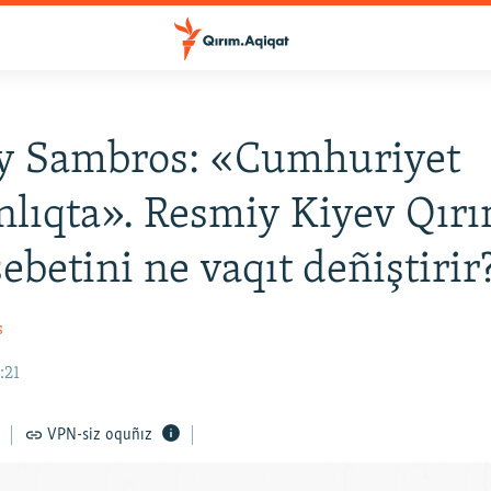
y Sambros: «Cumhuriyet
lıqta». Resmiy Kiyev Qır
betini ne vaqıt deñiştirir
s
:21
VPN-siz oquñız