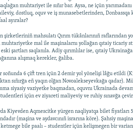
saqlağan muhtariyet ile sıñır bar. Aysa, ne içün yarımadanı
aileviy, dostluq, oquv ve iş munasebetlerinden, Donbassqa 
faal ayıralar?
in şirketleriniñ mahsulatı Qırım tükânlarınıñ raflarından y
muhtariyetke mal ile maşinalarnı yollağan qıtaiy ticariy st
 eski şartları saqlanıla. Adiy qırımlılar ise, qıtaiy Ukraina
ğanına alışmaq kerekler, ğaliba.
 soñunda 6 çift tren içün 2 demir yol yönelişi lâğu etildi (
ktan sıñırğa eñ yaqın olğan Novoalekseyevkağa qadar). Mü
 amma siyasiy vaziyetke baqmadan, oquvnı Ukrainada deva
tudentleri içün ev ziyareti maliyeviy ve ruhiy sınavğa çevir
da Kiyevden Aqmescitke yürgen naqliyatqa bilet fiyatları
ndadır (maşina ve aydavcınıñ israrına köre). Şahsiy maşina 
e ketmege bile paalı – studentler içün kelişmegen bir varian