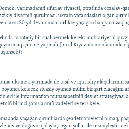
Demek, yarımadanıñ sıñırlav siyaseti, etrafında cezalav-qa
fizikiy divarnıñ qurulması, ukrain vatandaşları olğan qırımlı
ve olarnı 20 yıl devamında birlikte yaşağan halqtan uzaqlaş
Mında mantıqiy bir sual bermek kerek: muhtariyetni quvğ
qaytarmaq içün ne yapmalı (bu al Kiyevniñ menfaatında ol
tüşünsek)?
raina ükümeti yarımada ile tasil ve iqtisadiy alâqalarınıñ s
 boyunca kelecek siyasiy oyunda müim bir şart olacağını 
inleri ile informatsion munasebetiniñ devlet strategiyası 
tniñ birinci şahıslarınıñ vadelerine ters kele.
ımadada yaşağan qırımlılarda şeadetnamelerni almaq, pas
vlenüv ve doğuvnı qolaylaştırğan yollar ile resmiyleştirmek