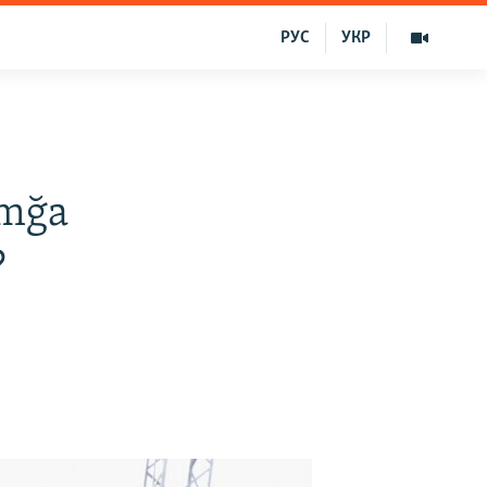
РУС
УКР
ımğa
?