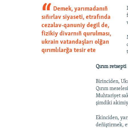
Demek, yarımadanıñ
sıñırlav siyaseti, etrafında
cezalav-qanuniy degil de,
fizikiy divarnıñ qurulması,
ukrain vatandaşları olğan
qırımlılarğa tesir ete
Qırım retsepti
Birinciden, Uk
Qırım meselesi
Muhtariyet sak
şimdiki akimiye
Ekinciden, yar
deñiştirmek, e