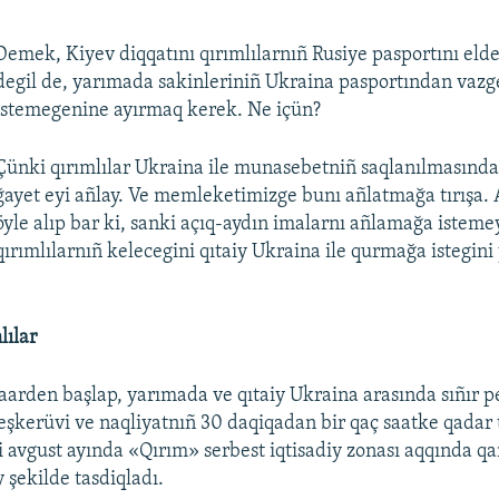
Demek, Kiyev diqqatını qırımlılarnıñ Rusiye pasportını eld
degil de, yarımada sakinleriniñ Ukraina pasportından vaz
istemegenine ayırmaq kerek. Ne içün?
Çünki qırımlılar Ukraina ile munasebetniñ saqlanılmasında
ğayet eyi añlay. Ve memleketimizge bunı añlatmağa tırışa
öyle alıp bar ki, sanki açıq-aydın imalarnı añlamağa isteme
qırımlılarnıñ kelecegini qıtaiy Ukraina ile qurmağa istegin
lılar
arden başlap, yarımada ve qıtaiy Ukraina arasında sıñır p
teşkerüvi ve naqliyatnıñ 30 daqiqadan bir qaç saatke qadar 
i avgust ayında «Qırım» serbest iqtisadiy zonası aqqında q
 şekilde tasdiqladı.