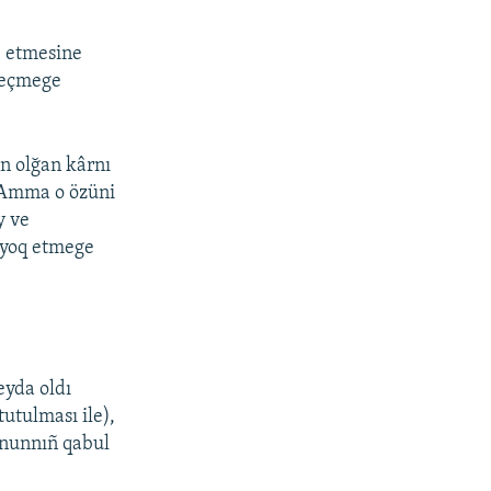
e etmesine
geçmege
n olğan kârnı
. Amma o özüni
y ve
i yoq etmege
eyda oldı
tutulması ile),
anunnıñ qabul