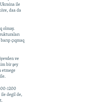
 Ukraina ile
köre, daa da
oq olmay.
rukturaları
ğa barıp çıqmaq
Kiyevden ve
im bir şey
m etmege
ile.
 500-1200
ile degil de,
t.