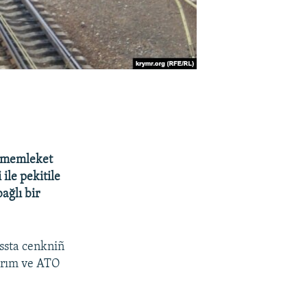
e memleket
 ile pekitile
ağlı bir
assta cenkniñ
ırım ve ATO