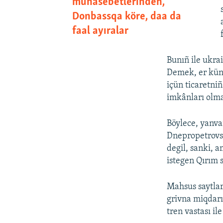
munasebetlerinden,
Donbassqa köre, daa da
faal ayıralar
Bunıñ ile ukra
Demek, er kün 
içün ticaretniñ
imkânları olma
Böylece, yanvar
Dnepropetrovs
degil, sanki,
istegen Qırım s
Mahsus saytlar
grivna miqdarı
tren vastası il