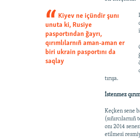
Kiyev ne içündir şunı
unuta ki, Rusiye
pasportından ğayrı,
qırımlılarnıñ aman-aman er
biri ukrain pasportını da
saqlay
tırışa.
İstenmez qırım
Keçken sene ba
(sıñırcılarnıñ 
onı 2014 senes
etilmesi resmiy