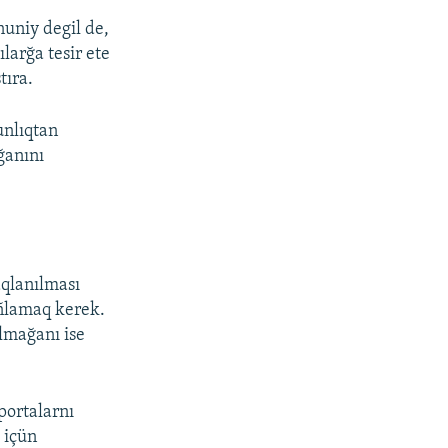
nuniy degil de,
larğa tesir ete
tıra.
unlıqtan
ğanını
aqlanılması
añlamaq kerek.
olmağanı ise
portalarnı
 içün