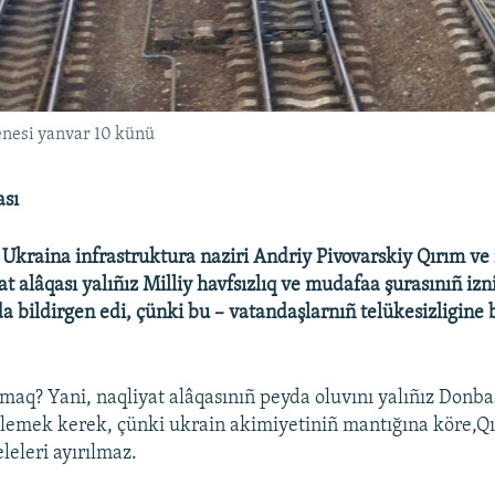
enesi yanvar 10 künü
ası
 Ukraina infrastruktura naziri Andriy Pivovarskiy Qırım v
yat alâqası yalıñız Milliy havfsızlıq ve mudafaa şurasınıñ izni
a bildirgen edi, çünki bu – vatandaşlarnıñ telükesizligine b
amaq? Yani, naqliyat alâqasınıñ peyda oluvını yalıñız Donb
klemek kerek, çünki ukrain akimiyetiniñ mantığına köre,Q
leleri ayırılmaz.