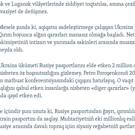
k ve Lugansk vilâyetlerinde ziddiyet toqtatılsa, amma çez
 vaziyet de deñişmez.
Mesele şunda ki, aqiqatnı sadeleştirmege çalışqan Ukraina 
Qırım boyunca alğan qararları manasız olmağa başladı. Ne
akimiyetiniñ intizarı ve yarımada sakinleri arasında muaz
peyda oldı.
Ukraina ükümeti Rusiye pasportlarını elde etken 2 million 
nisbeten öz hoşnutsızlığını gizlemey. Petro Poroşenkonıñ 20
 matbuat konferentsiyasındaki çıqışını hatırlayıq. O vaqıt
şlığını qabul etken insanlarğa nisbeten «diger qararlar» (
nda qayd etken edi.
içündir şunı unuta ki, Rusiye pasportından ğayrı, qırımlı
rain pasportını da saqlay. Muhtariyetniñ eki millionlıq eali
usiye arasında davalı topraq içün siyasiy reğabetniñ şartlar