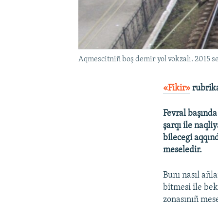
Aqmescitniñ boş demir yol vokzalı. 2015 s
«Fikir»
rubrik
Fevral başında
şarqı ile naqli
bilecegi aqqınd
meseledir.
Bunı nasıl añl
bitmesi ile be
zonasınıñ mese