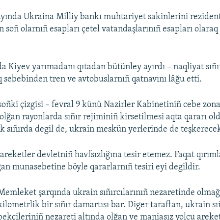
yında Ukraina Milliy bankı muhtariyet sakinlerini rezident
n soñ olarnıñ esapları çetel vatandaşlarınıñ esapları olara
 Kiyev yarımadanı qıtadan bütünley ayırdı – naqliyat sıñırl
q sebebinden tren ve avtobuslarnıñ qatnavını lâğu etti.
soñki çizgisi – fevral 9 künü Nazirler Kabinetiniñ cebe zon
lğan rayonlarda sıñır rejiminiñ kirsetilmesi aqta qararı old
ek sıñırda degil de, ukrain meskün yerlerinde de teşkerecek
reketler devletniñ havfsızlığına tesir etemez. Faqat qırıml
ğan munasebetine böyle qararlarnıñ tesiri eyi degildir.
Memleket şarqında ukrain sıñırcılarınıñ nezaretinde olma
kilometrlik bir sıñır damartısı bar. Diger taraftan, ukrain sı
bekçileriniñ nezareti altında olğan ve maniasız yolcu areket