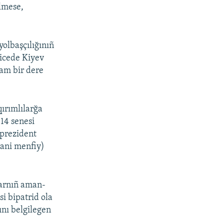
ilmese,
yolbaşçılığınıñ
ticede Kiyev
zam bir dere
qırımlılarğa
14 senesi
 prezident
yani menfiy)
larnıñ aman-
si bipatrid ola
ını belgilegen