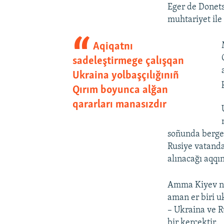
Eger de Donets
muhtariyet ile
Aqiqatnı
sadeleştirmege çalışqan
Ukraina yolbaşçılığınıñ
Qırım boyunca alğan
qararları manasızdır
soñunda bergen
Rusiye vatanda
alınacağı aqqı
Amma Kiyev ne 
aman er biri uk
– Ukraina ve R
bir kerçektir.