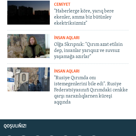
CEMİYET
"Haberlerge köre, yarıq bere
ekenler, amma biz bütünley
ekektriksizmiz"
İNSAN AQLARI
Olğa Skrıpnık: "Qırım azat etilsin
dep, insanlar yarıqsız ve suvsuz
yaşamağa azırlar"
İNSAN AQLARI
"Rusiye Qırımda onı
istemegenlerini bile edi". Rusiye
Federatsiyasınıñ Qırımdaki cenkke
qarşı narazılıqlarnen küreşi
aqqında
QOŞULIÑIZ!