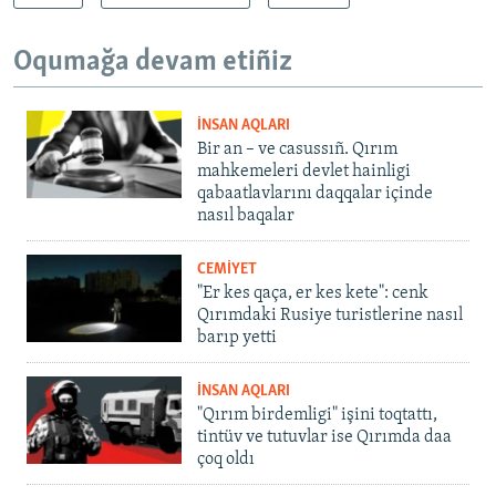
Oqumağa devam etiñiz
İNSAN AQLARI
Bir an – ve casussıñ. Qırım
mahkemeleri devlet hainligi
qabaatlavlarını daqqalar içinde
nasıl baqalar
CEMİYET
"Er kes qaça, er kes kete": cenk
Qırımdaki Rusiye turistlerine nasıl
barıp yetti
İNSAN AQLARI
"Qırım birdemligi" işini toqtattı,
tintüv ve tutuvlar ise Qırımda daa
çoq oldı