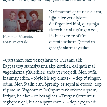
Narimannıñ qartanası olarnı,
işğalciler yeudiylerni
öldürgenleri kibi, qurşunğa
tizeceklerini tüşüngen edi,
lâkin askerler bütün
Nariman Mametov
qırımtatarlarnı Qırımdan
apayı ve qızı ile
çıqarğanlarını ayttılar.
«Qartanam bazı vesiqalarnı ve Qurannı aldı.
Bağçasaray stantsiyasına alıp kettiler, eki qatlı mal
vagonlarına yüklediler, anda yer yoq edi. Men buña
inanmay edim, «böyle bir şey olmaz», – dep tüşüngen
edim. Men Stalin bunı ögrenip, er şeyni al etecek, dep
tüşündim. Vagonımız Or Qapını terk etkende qadın,
ihtiyar, balalar – er kes ağladı. «Tuvğan Qırımımız
sağlıqnen qal, biz daa qaytarmız!», – dep aytqan edi.