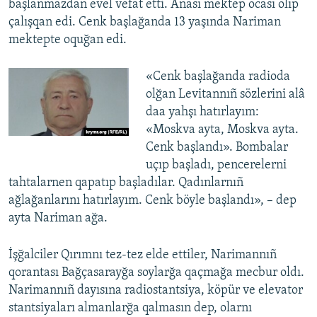
başlanmazdan evel vefat etti. Anası mektep ocası olıp
çalışqan edi. Cenk başlağanda 13 yaşında Nariman
mektepte oquğan edi.
«Cenk başlağanda radioda
olğan Levitannıñ sözlerini alâ
daa yahşı hatırlayım:
«Moskva ayta, Moskva ayta.
Cenk başlandı». Bombalar
uçıp başladı, pencerelerni
tahtalarnen qapatıp başladılar. Qadınlarnıñ
ağlağanlarını hatırlayım. Cenk böyle başlandı», – dep
ayta Nariman ağa.
İşğalciler Qırımnı tez-tez elde ettiler, Narimannıñ
qorantası Bağçasarayğa soylarğa qaçmağa mecbur oldı.
Narimannıñ dayısına radiostantsiya, köpür ve elevator
stantsiyaları almanlarğa qalmasın dep, olarnı