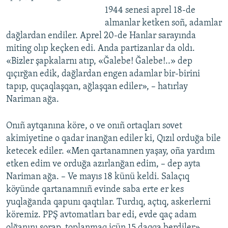
1944 senesi aprel 18-de
almanlar ketken soñ, adamlar
dağlardan endiler. Aprel 20-de Hanlar sarayında
miting olıp keçken edi. Anda partizanlar da oldı.
«Bizler şapkalarnı atıp, «Ğalebe! Ğalebe!..» dep
qıçırğan edik, dağlardan engen adamlar bir-birini
tapıp, quçaqlaşqan, ağlaşqan ediler», – hatırlay
Nariman ağa.
Onıñ aytqanına köre, o ve onıñ ortaqları sovet
akimiyetine o qadar inanğan ediler ki, Qızıl orduğa bile
ketecek ediler. «Men qartanamnen yaşay, oña yardım
etken edim ve orduğa azırlanğan edim, – dep ayta
Nariman ağa. – Ve mayıs 18 künü keldi. Salaçıq
köyünde qartanamnıñ evinde saba erte er kes
yuqlağanda qapunı qaqtılar. Turdıq, açtıq, askerlerni
köremiz. PPŞ avtomatları bar edi, evde qaç adam
olğanını sorap, toplanmaq içün 15 daqqa berdiler».