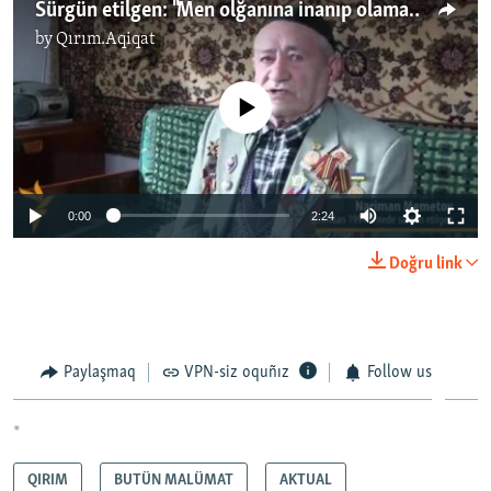
Sürgün etilgen: "Men olğanına inаnıp olamadım"
by
Qırım.Aqiqat
No media source currently available
0:00
2:24
Doğru link
Paylaşmaq
VPN-siz oquñız
Follow us
*
QIRIM
BUTÜN MALÜMAT
AKTUAL