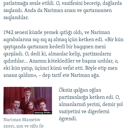
patlatmağa avale etildi. O, vazifesini becerip, dağlarda
saqlandı. Anda da Nariman anası ve qartanasınen
saqlandılar.
1942 senesi küzde yemek qıtlığı oldı, ve Nariman
aqrabalarına sıq-sıq aş almaq içün ketken edi. «Bir kün
qaytqanda qartanam kederli bir baqışnen meni
qarşıladı. O, dedi ki, almanlar kelip, partizanlarnı
qıdırdılar... Anamnı köteklediler ve başına urdılar, o,
eki kün yatıp, üçünci künü vefat etti. Böyle etip men
anasız qaldım», – dep tarif ete Nariman ağa.
Öksüz qalğan oğlan
partizanlarğa ketken edi. O,
almanlarnıñ yerini, demir yol
vaziyetini ve digerlerni
ögrendi.
Nariman Mametov
apayı, qızı ve oğlu ile