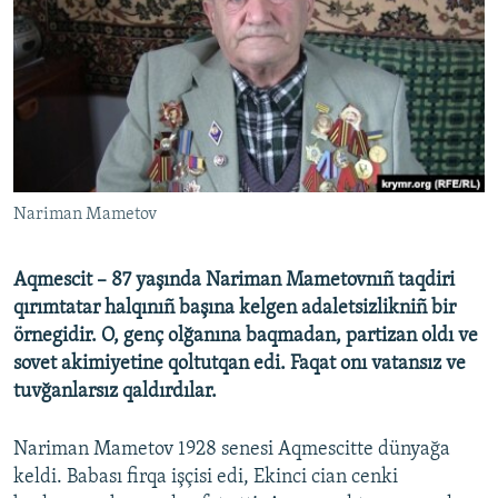
Русский
Українською
QOŞULIÑIZ!
Nariman Mametov
RFE/RS bütün saytları
Aqmescit – 87 yaşında Nariman Mametovnıñ taqdiri
qırımtatar halqınıñ başına kelgen adaletsizlikniñ bir
örnegidir. O, genç olğanına baqmadan, partizan oldı ve
sovet akimiyetine qoltutqan edi. Faqat onı vatansız ve
tuvğanlarsız qaldırdılar.
Nariman Mametov 1928 senesi Aqmescitte dünyağa
keldi. Babası firqa işçisi edi, Ekinci cian cenki