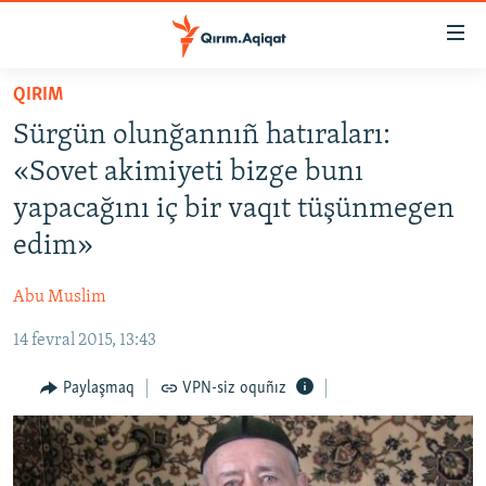
Link
açıqlığı
Esas
QIRIM
mündericege
HABERLER
Sürgün olunğannıñ hatıraları:
qaytmaq
SİYASET
Baş
«Sovet akimiyeti bizge bunı
İQTİSADİYAT
navigatsiyağa
yapacağını iç bir vaqıt tüşünmegen
qaytmaq
CEMİYET
edim»
Qıdıruvğa
MEDENİYET
qaytmaq
Abu Muslim
İNSAN AQLARI
14 fevral 2015, 13:43
VİDEO
SÜRET
Paylaşmaq
VPN-siz oquñız
BLOGLAR
FİKİR