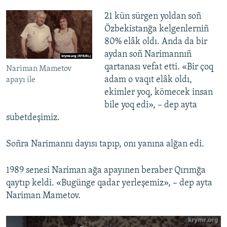
21 kün sürgen yoldan soñ
Özbekistanğa kelgenlerniñ
80% elâk oldı. Anda da bir
aydan soñ Narimannıñ
qartanası vefat etti. «Bir çoq
Nariman Mametov
adam o vaqıt elâk oldı,
apayı ile
ekimler yoq, kömecek insan
bile yoq edi», – dep ayta
subetdeşimiz.
Soñra Narimannı dayısı tapıp, onı yanına alğan edi.
1989 senesi Nariman ağa apayınen beraber Qırımğa
qaytıp keldi. «Bugünge qadar yerleşemiz», – dep ayta
Nariman Mametov.