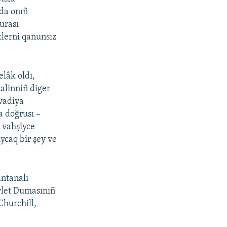
nda onıñ
urası
klerni qanunsız
elâk oldı,
talinniñ diger
ivadiya
a doğrusı –
 vahşiyce
ycaq bir şey ve
antanalı
evlet Dumasınıñ
Churchill,