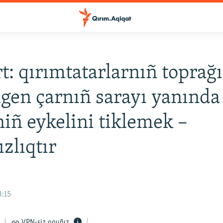
t: qırımtatarlarnıñ toprağ
lgen çarnıñ sarayı yanında
niñ eykelini tiklemek –
ızlıqtır
8:15
VPN-siz oquñız