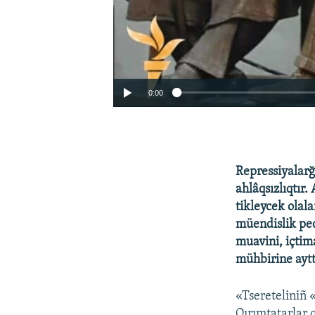
0:00
Repressiyalarğ
ahlâqsızlıqtır
tikleycek olal
müendislik ped
muavini, içtim
mühbirine aytt
«Tsereteliniñ 
Qırımtatarlar q