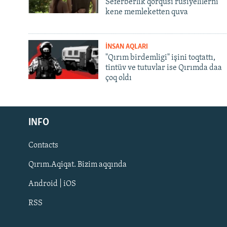
Seferberlik qorqusı rusiyelilerni
kene memleketten quva
İNSAN AQLARI
"Qırım birdemligi" işini toqtattı,
tintüv ve tutuvlar ise Qırımda daa
çoq oldı
Русский
INFO
Українською
Contacts
QOŞULIÑIZ!
Qırım.Aqiqat. Bizim aqqında
Android | iOS
RSS
RFE/RS bütün saytları