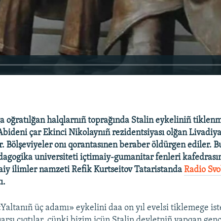
a oğratılğan halqlarnıñ toprağında Stalin eykeliniñ tiklenm
. Abideni çar Ekinci Nikolaynıñ rezidentsiyası olğan Livadiy
ar. Bölşeviyeler onı qorantasınen beraber öldürgen ediler. B
agogika universiteti içtimaiy-gumanitar fenleri kafedrası
aiy ilimler namzeti Refik Kurtseitov Tataristanda
Radio Sv
ı.
«Yaltanıñ üç adamı» eykelini daa on yıl evelsi tiklemege ist
arşı çıqtılar, çünki bizim içün Stalin devletniñ yapqan gen