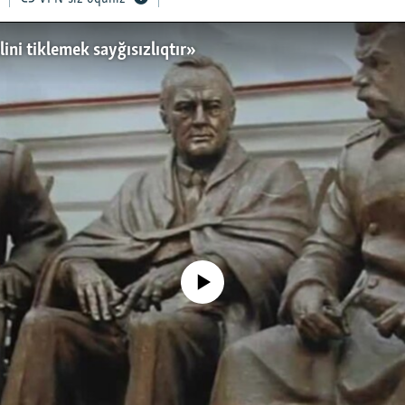
ni tiklemek sayğısızlıqtır»
No media source currently available