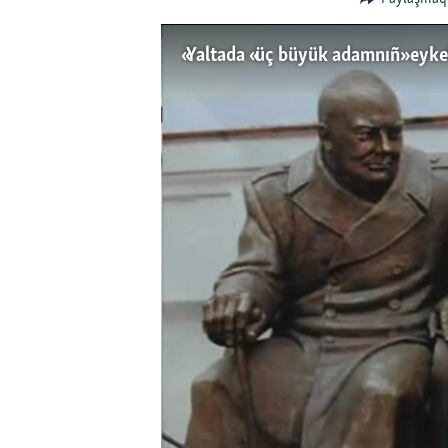
«Yaltada «üç büyük adamnıñ» eykeli