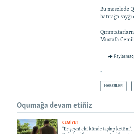
Bu meselede Qır
hatırağa sayğı 
Qırımtatarlarnı
Mustafa Cemile
Paylaşmaq
*
HABERLER
Oqumağa devam etiñiz
CEMİYET
"Er şeyni eki künde taşlap kettim".