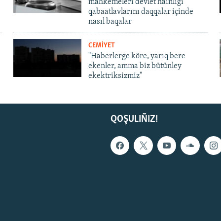
mahkemeleri devlet hainligi
qabaatlavlarını daqqalar içinde
nasıl baqalar
CEMİYET
"Haberlerge köre, yarıq bere
ekenler, amma biz bütünley
ekektriksizmiz"
QOŞULIÑIZ!