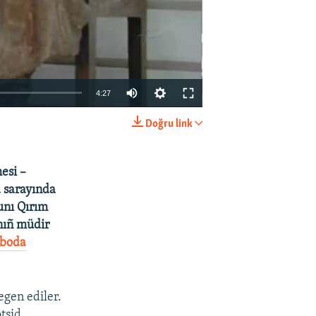
4:27
Doğru link
EMBED
SHARE
esi –
a sarayında
unı Qırım
nıñ müdir
oboda
egen ediler.
otsid