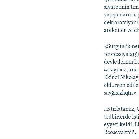
siyasetiniñ tim
yapqanlarına q
deklaratsiyanı
areketler ve ci
«Sürgünlik net
repressiyalarğa
devletlerniñ li
sarayında, rus
Ekinci Nikolay
öldürgen edile
sayğısızlıqtır»
Hatırlatamız, 
tedbirlerde iş
eyyeti keldi. 
Rooseveltniñ.