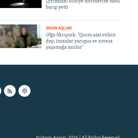
Qırımdaki Rusiye turistlerine nasıl
barıp yetti
İNSAN AQLARI
Olğa Skrıpnık: "Qırım azat etilsin
dep, insanlar yarıqsız ve suvsuz
yaşamağa azırlar"
© Qırım.Aqiqat, 2026 | All Rights Reserved.