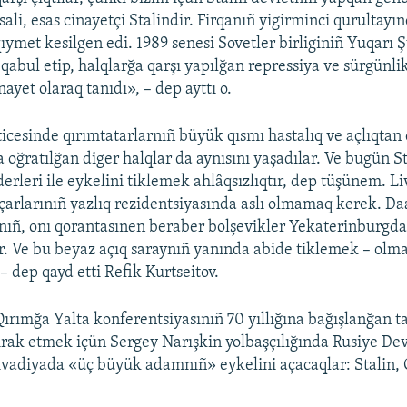
sali, esas cinayetçi Stalindir. Firqanıñ yigirminci qurultayı
ıymet kesilgen edi. 1989 senesi Sovetler birliginiñ Yuqarı Ş
 qabul etip, halqlarğa qarşı yapılğan repressiya ve sürgünli
nayet olaraq tanıdı», – dep ayttı o.
icesinde qırımtatarlarnıñ büyük qısmı hastalıq ve açlıqtan 
 oğratılğan diger halqlar da aynısını yaşadılar. Ve bugün S
derleri ile eykelini tiklemek ahlâqsızlıqtır, dep tüşünem. L
 çarlarınıñ yazlıq rezidentsiyasında aslı olmamaq kerek. Da
nıñ, onı qorantasınen beraber bolşevikler Yekaterinburgda
r. Ve bu beyaz açıq saraynıñ yanında abide tiklemek – olma
, – dep qayd etti Refik Kurtseitov.
Qırımğa Yalta konferentsiyasınıñ 70 yıllığına bağışlanğan t
tirak etmek içün Sergey Narışkin yolbaşçılığında Rusiye D
Livadiyada «üç büyük adamnıñ» eykelini açacaqlar: Stalin, 