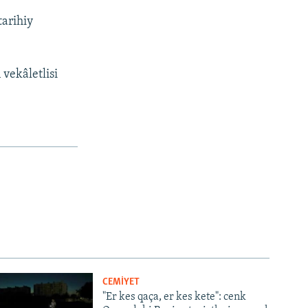
tarihiy
 vekâletlisi
CEMİYET
"Er kes qaça, er kes kete": cenk