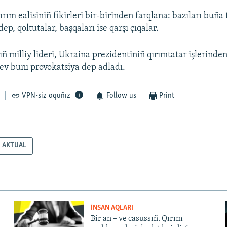
ım ealisiniñ fikirleri bir-birinden farqlana: bazıları buña 
dep, qoltutalar, başqaları ise qarşı çıqalar.
ñ milliy lideri, Ukraina prezidentiniñ qırımtatar işlerinden
v bunı provokatsiya dep adladı.
VPN-siz oquñız
Follow us
Print
AKTUAL
İNSAN AQLARI
Bir an – ve casussıñ. Qırım