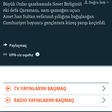
Doğru link
Büyük Onlar qasabasında Sovet Birliginiñ
Русский
eki defa Qaramanı, nam qazanğan uçucı
Amet han Sultan vefatınıñ yıllığına bağışlanğan
Українською
Cumhuriyet boyunca gençlerara küreş yarışı keçirildi.
QOŞULIÑIZ!
Paylaşmaq
RFE/RS bütün saytları
VPN-siz oquñız
TV YAYINLARINI BAQMAQ
RADIO YAYINLARINI BAQMAQ