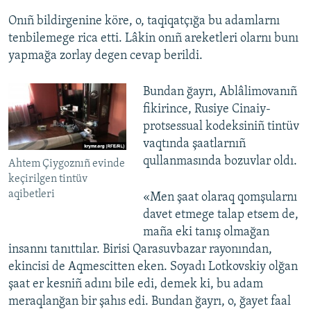
Onıñ bildirgenine köre, o, taqiqatçığa bu adamlarnı
tenbilemege rica etti. Lâkin onıñ areketleri olarnı bunı
yapmağa zorlay degen cevap berildi.
Bundan ğayrı, Ablâlimovanıñ
fikirince, Rusiye Cinaiy-
protsessual kodeksiniñ tintüv
vaqtında şaatlarnıñ
qullanmasında bozuvlar oldı.
Ahtem Çiygoznıñ evinde
keçirilgen tintüv
aqibetleri
«Men şaat olaraq qomşularnı
davet etmege talap etsem de,
maña eki tanış olmağan
insannı tanıttılar. Birisi Qarasuvbazar rayonından,
ekincisi de Aqmescitten eken. Soyadı Lotkovskiy olğan
şaat er kesniñ adını bile edi, demek ki, bu adam
meraqlanğan bir şahıs edi. Bundan ğayrı, o, ğayet faal