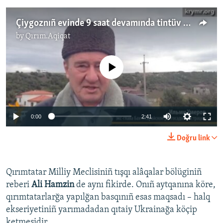
Çiygoznıñ evinde 9 saat devamında tintüv keçirile
by
Qırım.Aqiqat
No media source currently available
0:00
2:41
Doğru link
Qırımtatar Milliy Meclisiniñ tışqı alâqalar bölüginiñ
reberi
Ali Hamzin
de aynı fikirde. Onıñ aytqanına köre,
qırımtatarlarğa yapılğan basqınıñ esas maqsadı – halq
ekseriyetiniñ yarımadadan qıtaiy Ukrainağa köçip
ketmesidir.