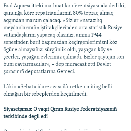
Faal Aqmescitteki matbuat konferentsiyasında dedi ki,
qanunğa köre repatriantlarnıñ 80% topraq almaq
aqqından marum qalacaq. «Sizler «narazılıq
meydanlarınıñ» iştirakçilerinden orta statistik Rusiye
vatandaşlarını yapacaq olasıñız, amma 1944
senesinden berli başımızdan keçirgenlerimizni köz
ögüne almaysıñız: sürgünlik oldı, yaşağan köy ve
şeerler, yaşağan evlerimiz qalmadı. Bizler qaytqan soñ
bunı qaytarmadılar», – dep muracaat etti Devlet
şurasınıñ deputatlarına Gemeci.
Lâkin «Sebat» idare azası ilân etken miting belli
olmağan bir sebeplerden keçirilmedi.
Siyasetşınas: O vaqıt Qırım Rusiye Federatsiyasınıñ
terkibinde degil edi