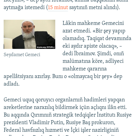
isteyim», – dep ayttı İbraimov, amma başqasınıñ adını
aytmağa istemedi (
15 minut
saytınıñ metni alındı).
Lâkin mahkeme Gemecini
azat etmedi. «Bir şey yapıp
olamadıq. Taqiqat devamında
eki aydır apiste olacaq», –
dedi İbraimov. Şimdi, onıñ
Seydamet Gemeci
malümatına köre, adliyeci
mahkeme qararına
apellâtsiyanı azırlay. Bunı o «olmaycaq bir şey» dep
adladı.
Gemeci uquq qoruyıcı organlarnıñ hadimleri yapqan
areketlerine narazılıq bildirmek içün açlıqnı ilân etti.
Bu aqqında Qırımnıñ strategik tedqiqler İnstitutı Rusiye
prezidenti Vladimir Putin, Rusiye Baş prokurorı,
Federal havfsızlıq hızmeti ve İçki işler nazirliginiñ