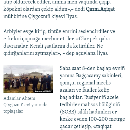
atıp öldürecek ediler, amma men vaqtında çıqıp,
köpekni olardan çekip aldım»,– dedi
Qırım.Aqiqat
mühbirine Çiygoznıñ kiyevi İlyas.
Arbiyler evge kirip, tintüv emrini seslendirdiler ve
erkekni çıqmağa mecbur ettiler. «Olar pek qaba
davranalar. Kendi şaatlarını da ketirdiler. Ne
qıdırğanlarını aytmaylar», – dep açuvlana İlyas.
Saba saat 8-den başlap evniñ
yanına Bağçasaray sakinleri,
qomşu, regional meclis
azaları ve faaller kelip
başladılar. Rusiyeniñ acele
Adamlar Ahtem
tedbirler mahsus bölüginiñ
Çiygoznıñ evi yanında
toplaşalar
(SOBR) silâlı hadimleri er
keske evden 100-200 metrge
qadar çetleşip, «taqiqat