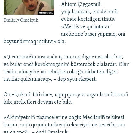
Ahtem Çiygoznıñ
yaqalanması, em de onıñ
evinde keçirilgen tintüv
Dmitriy Omelçuk
«Meclis ve qırımtatar
areketine basqı yapmaq, onı
boysundırmaq ıntıluvı» ola.
«Qırımtatarlar arasında iş tutacaq diger insanlar bar,
ve bular endi kerekmegenini kösterecek olalardır. Olar
teslim olmaylar, şu sebepten olarğa nisbeten diger
usullar qullanılacaq», – dep ayttı ekspert.
Omelçuknıñ fikirince, uquq qoruyıcı organlarnıñ bunıñ
kibi areketleri devam ete bile.
«Akimiyetniñ tüşüncelerine bağlı: Meclisniñ telükesi
barmı, onıñ qırımtatarlarnıñ ekseriyetine tesiri barmı
ya da yoq?», – dedi Omelçuk.