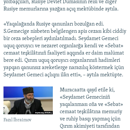
yolbaşçıları, Rusiye Devlet Dumasınıñ reisi ve diger
Rusiye memurlarına yazğan açıq mektübinde aytıla.
«Yaqalağanda Rusiye qanunları bozulğan edi.
S.Gemecige nisbeten belgilengen apis cezası kibi ciddiy
bir ceza sebepleri aydınlatılmadı. Seydamet Gemeci
uquq qoruyıcı ve nezaret organlarğa kendi ve «Sebat»
cemaat teşkilâtınıñ faaliyeti aqqında er daim malümat
bere edi. Qırım uquq qoruyıcı organlarınıñ hadimleri
yapqan qanunsız areketlerge narazılıq köstermek içün
Seydamet Gemeci açlıqnı ilân etti», – aytıla mektüpte.
Muracaatta qayd etile ki,
«Seydamet Gemeciniñ
yaqalanması oña ve «Sebat»
cemaat teşkilâtına memuriy
ve ruhiy basqı yapmaq içün
Fazıl İbraimov
Qırım akimiyeti tarafından