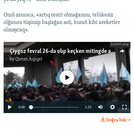
Onıñ zanınca, «artıq tesiri olmağanını, telükesiz
olğanını tüşünip başlağan soñ, bunıñ kibi areketler
olmaycaq».
Çiygoz fevral 26-da olıp keçken mitingde adamlarnı tınçlandırğan edi
by
Qırım.Aqiqat
No media source currently available
0:00
1:23
Doğru link