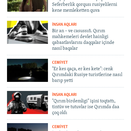
Seferberlik qorqusı rusiyelilerni
kene memleketten quva
İNSAN AQLARI
Bir an – ve casussıñ. Qırım
mahkemeleri devlet hainligi
qabaatlavlarını daqqalar içinde
nasıl baqalar
CEMİYET
"Er kes qaça, er kes kete": cenk
Qırımdaki Rusiye turistlerine nasıl
barıp yetti
İNSAN AQLARI
"Qırım birdemligi" işini toqtattı,
tintüv ve tutuvlar ise Qırımda daa
çoq oldı
CEMİYET