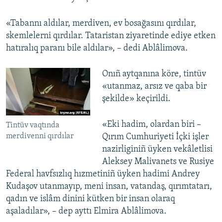
«Tabannı aldılar, merdiven, ev bosağasını qırdılar,
skemlelerni qırdılar. Tataristan ziyaretinde ediye etken
hatıralıq paranı bile aldılar», – dedi Ablâlimova.
Onıñ aytqanına köre, tintüv
«utanmaz, arsız ve qaba bir
şekilde» keçirildi.
«Eki hadim, olardan biri –
Tintüv vaqtında
merdivenni qırdılar
Qırım Cumhuriyeti İçki işler
nazirliginiñ üyken vekâletlisi
Aleksey Malivanets ve Rusiye
Federal havfsızlıq hızmetiniñ üyken hadimi Andrey
Kudaşov utanmayıp, meni insan, vatandaş, qırımtatarı,
qadın ve islâm dinini kütken bir insan olaraq
aşaladılar», – dep ayttı Elmira Ablâlimova.