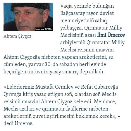
Vaqia yerinde bulunğan
Bağçasaray rayon devlet
memuriyetiniñ sabıq
yolbaşçısı, Qırımtatar Milliy
Meclisiniñ azası
İlmi Ümerov
Ahtem Çiygoz
arbiylerniñ Qırımtatar Milliy
Meclisi reisiniñ muavini
Ahtem Çiygozğa nisbeten yapqan areketlerini, şu
cümleden, yanvar 30-da sabadan berli evinde
keçirilgen tintüvni siyasiy sımarış dep adladı.
«Liderlerimiz Mustafa Cemilev ve Refat Çubarovğa
Qırımğa kiriş yasaq etilgen soñ, olardan soñ Meclis
reisiniñ muavini Ahtem Çiygoz kele edi. Menimce,
Meclis azaları ve qırımtatar faallerine nisbeten
areketlerniñ quvetleştirilmesini beklemek kerek», –
dedi Ümerov.