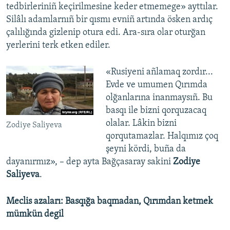
tedbirleriniñ keçirilmesine keder etmemege» ayttılar.
Silâlı adamlarnıñ bir qısmı evniñ artında ösken ardıç
çalılığında gizlenip otura edi. Ara-sıra olar oturğan
yerlerini terk etken ediler.
«Rusiyeni añlamaq zordır...
Evde ve umumen Qırımda
olğanlarına inanmaysıñ. Bu
basqı ile bizni qorquzacaq
olalar. Lâkin bizni
Zodiye Saliyeva
qorqutamazlar. Halqımız çoq
şeyni kördi, buña da
dayanırmız», – dep ayta Bağçasaray sakini
Zodiye
Saliyeva
.
Meclis azaları: Basqığa baqmadan, Qırımdan ketmek
mümkün degil