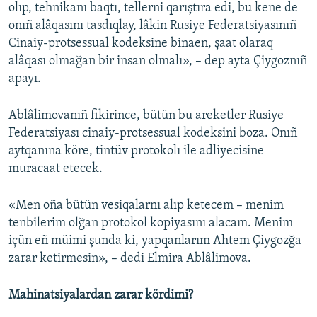
olıp, tehnikanı baqtı, tellerni qarıştıra edi, bu kene de
onıñ alâqasını tasdıqlay, lâkin Rusiye Federatsiyasınıñ
Cinaiy-protsessual kodeksine binaen, şaat olaraq
alâqası olmağan bir insan olmalı», – dep ayta Çiygoznıñ
apayı.
Ablâlimovanıñ fikirince, bütün bu areketler Rusiye
Federatsiyası cinaiy-protsessual kodeksini boza. Onıñ
aytqanına köre, tintüv protokolı ile adliyecisine
muracaat etecek.
«Men oña bütün vesiqalarnı alıp ketecem – menim
tenbilerim olğan protokol kopiyasını alacam. Menim
içün eñ müimi şunda ki, yapqanlarım Ahtem Çiygozğa
zarar ketirmesin», – dedi Elmira Ablâlimova.
Mahinatsiyalardan zarar kördimi?