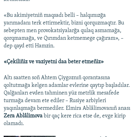
«Bu akimiyetniñ maqsadı belli – halqımızğa
yarımadanı terk ettirmektir, bizni qorquzmaqtır. Bu
sebepten men provokatsiyalarğa qulaq asmamağa,
qorqmamağa, ve Qırımdan ketmemege çağıram», –
dep qayd etti Hamzin.
«Çekiliñiz ve vaziyetni daa beter etmeñiz»
Altı saatten soñ Ahtem Çiygoznıñ qorantasına
qoltutmağa kelgen adamlar evlerine qaytıp başladılar.
Qalğanları evden tahminen yüz metrlik mesafede
turmağa devam ete ediler – Rusiye arbiyleri
yaqınlaşmağa bermediler. Elmira Ablâlimovanıñ anası
Zera Ablâlimova
bir qaç kere rica etse de, evge kirip
olamadı.