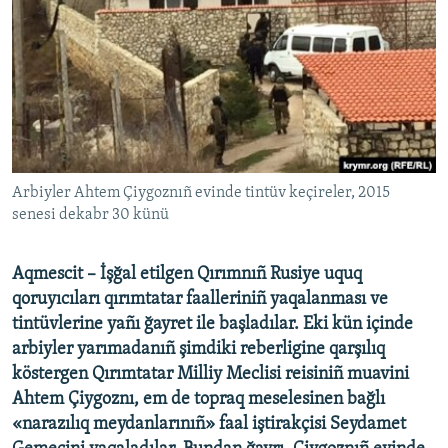
Русский
Українською
QOŞULIÑIZ!
Arbiyler Ahtem Çiygoznıñ evinde tintüv keçireler, 2015
senesi dekabr 30 künü
RFE/RS bütün saytları
Aqmescit – İşğal etilgen Qırımnıñ Rusiye uquq
qoruyıcıları qırımtatar faalleriniñ yaqalanması ve
tintüvlerine yañı ğayret ile başladılar. Eki kün içinde
arbiyler yarımadanıñ şimdiki reberligine qarşılıq
köstergen Qırımtatar Milliy Meclisi reisiniñ muavini
Ahtem Çiygoznı, em de topraq meselesinen bağlı
«narazılıq meydanlarınıñ» faal iştirakçisi Seydamet