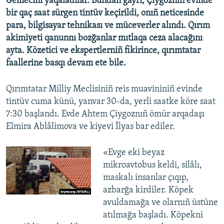
Gemecini yaqaladılar. Bundan ğayrı, Çiygoznıñ evinde
bir qaç saat sürgen tintüv keçirildi, onıñ neticesinde
para, bilgisayar tehnikası ve müceverler alındı. Qırım
akimiyeti qanunnı bozğanlar mıtlaqa ceza alacağını
ayta. Közetici ve ekspertlerniñ fikirince, qırımtatar
faallerine basqı devam ete bile.
Qırımtatar Milliy Meclisiniñ reis muavininiñ evinde
tintüv cuma künü, yanvar 30-da, yerli saatke köre saat
7:30 başlandı. Evde Ahtem Çiygoznıñ ömür arqadaşı
Elmira Ablâlimova ve kiyevi İlyas bar ediler.
«Evge eki beyaz
mikroavtobus keldi, silâlı,
maskalı insanlar çıqıp,
azbarğa kirdiler. Köpek
avuldamağa ve olarnıñ üstüne
atılmağa başladı. Köpekni