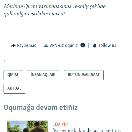
Metinde Qırım yarımadasında resmiy şekilde
qullanılğan ıstılalar mevcut
Paylaşmaq
VPN-siz oquñız
Follow us
*
QIRIM
İNSAN AQLARI
BUTÜN MALÜMAT
AKTUAL
Oqumağa devam etiñiz
CEMİYET
"Er şeyni eki künde taşlap kettim".