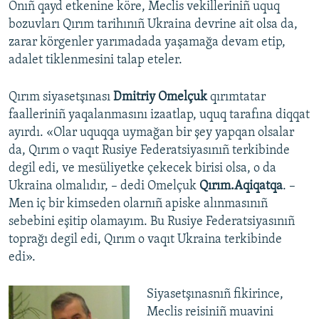
Onıñ qayd etkenine köre, Meclis vekilleriniñ uquq
bozuvları Qırım tarihınıñ Ukraina devrine ait olsa da,
zarar körgenler yarımadada yaşamağa devam etip,
adalet tiklenmesini talap eteler.
Qırım siyasetşınası
Dmitriy Omelçuk
qırımtatar
faalleriniñ yaqalanmasını izaatlap, uquq tarafına diqqat
ayırdı. «Olar uquqqa uymağan bir şey yapqan olsalar
da, Qırım o vaqıt Rusiye Federatsiyasınıñ terkibinde
degil edi, ve mesüliyetke çekecek birisi olsa, o da
Ukraina olmalıdır, – dedi Omelçuk
Qırım.Aqiqatqa
. –
Men iç bir kimseden olarnıñ apiske alınmasınıñ
sebebini eşitip olamayım. Bu Rusiye Federatsiyasınıñ
toprağı degil edi, Qırım o vaqıt Ukraina terkibinde
edi».
Siyasetşınasnıñ fikirince,
Meclis reisiniñ muavini