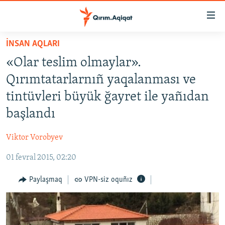
Link
açıqlığı
Esas
İNSAN AQLARI
mündericege
HABERLER
«Olar teslim olmaylar».
qaytmaq
SİYASET
Baş
Qırımtatarlarnıñ yaqalanması ve
İQTİSADİYAT
navigatsiyağa
tintüvleri büyük ğayret ile yañıdan
qaytmaq
CEMİYET
başlandı
Qıdıruvğa
MEDENİYET
qaytmaq
Viktor Vorobyev
İNSAN AQLARI
01 fevral 2015, 02:20
VİDEO
SÜRET
Paylaşmaq
VPN-siz oquñız
BLOGLAR
FİKİR