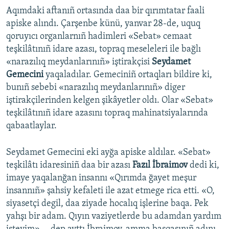
Aqımdaki aftanıñ ortasında daa bir qırımtatar faali
apiske alındı. Çarşenbe künü, yanvar 28-de, uquq
qoruyıcı organlarnıñ hadimleri «Sebat» cemaat
teşkilâtınıñ idare azası, topraq meseleleri ile bağlı
«narazılıq meydanlarınıñ» iştirakçisi
Seydamet
Gemecini
yaqaladılar. Gemeciniñ ortaqları bildire ki,
bunıñ sebebi «narazılıq meydanlarınıñ» diger
iştirakçilerinden kelgen şikâyetler oldı. Olar «Sebat»
teşkilâtınıñ idare azasını topraq mahinatsiyalarında
qabaatlaylar.
Seydamet Gemecini eki ayğa apiske aldılar. «Sebat»
teşkilâtı idaresiniñ daa bir azası
Fazıl İbraimov
dedi ki,
imaye yaqalanğan insannı «Qırımda ğayet meşur
insannıñ» şahsiy kefaleti ile azat etmege rica etti. «O,
siyasetçi degil, daa ziyade hocalıq işlerine baqa. Pek
yahşı bir adam. Qıyın vaziyetlerde bu adamdan yardım