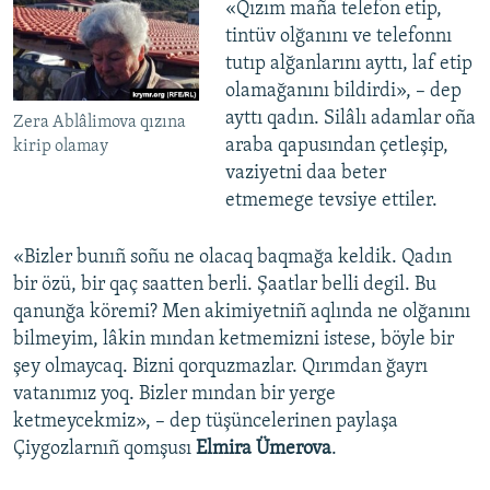
«Qızım maña telefon etip,
tintüv olğanını ve telefonnı
tutıp alğanlarını ayttı, laf etip
olamağanını bildirdi», – dep
ayttı qadın. Silâlı adamlar oña
Zera Ablâlimova qızına
araba qapusından çetleşip,
kirip olamay
vaziyetni daa beter
etmemege tevsiye ettiler.
«Bizler bunıñ soñu ne olacaq baqmağa keldik. Qadın
bir özü, bir qaç saatten berli. Şaatlar belli degil. Bu
qanunğa köremi? Men akimiyetniñ aqlında ne olğanını
bilmeyim, lâkin mından ketmemizni istese, böyle bir
şey olmaycaq. Bizni qorquzmazlar. Qırımdan ğayrı
vatanımız yoq. Bizler mından bir yerge
ketmeycekmiz», – dep tüşüncelerinen paylaşa
Çiygozlarnıñ qomşusı
Elmira Ümerova
.