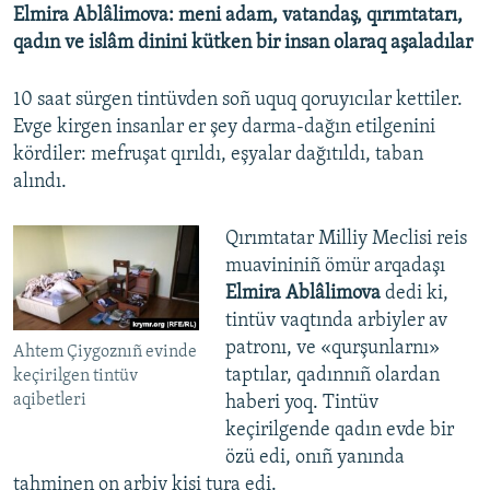
Elmira Ablâlimova: meni adam, vatandaş, qırımtatarı,
qadın ve islâm dinini kütken bir insan olaraq aşaladılar
10 saat sürgen tintüvden soñ uquq qoruyıcılar kettiler.
Evge kirgen insanlar er şey darma-dağın etilgenini
kördiler: mefruşat qırıldı, eşyalar dağıtıldı, taban
alındı.
Qırımtatar Milliy Meclisi reis
muavininiñ ömür arqadaşı
Elmira Ablâlimova
dedi ki,
tintüv vaqtında arbiyler av
patronı, ve «qurşunlarnı»
Ahtem Çiygoznıñ evinde
taptılar, qadınnıñ olardan
keçirilgen tintüv
aqibetleri
haberi yoq. Tintüv
keçirilgende qadın evde bir
özü edi, onıñ yanında
tahminen on arbiy kişi tura edi.