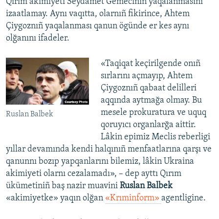
Qırım akimiyeti Seydamet Gemeciniñ yaqalanmasını
izaatlamay. Aynı vaqıtta, olarnıñ fikirince, Ahtem
Çiygoznıñ yaqalanması qanun ögünde er kes aynı
olğanını ifadeler.
«Taqiqat keçirilgende onıñ
sırlarını açmayıp, Ahtem
Çiygoznıñ qabaat delilleri
aqqında aytmağa olmay. Bu
mesele prokuratura ve uquq
Ruslan Balbek
qoruyıcı organlarğa aittir.
Lâkin epimiz Meclis reberligi
yıllar devamında kendi halqınıñ menfaatlarına qarşı ve
qanunnı bozıp yapqanlarını bilemiz, lâkin Ukraina
akimiyeti olarnı cezalamadı», – dep ayttı Qırım
ükümetiniñ baş nazir muavini
Ruslan Balbek
«akimiyetke» yaqın olğan
«Krıminform»
agentligine.