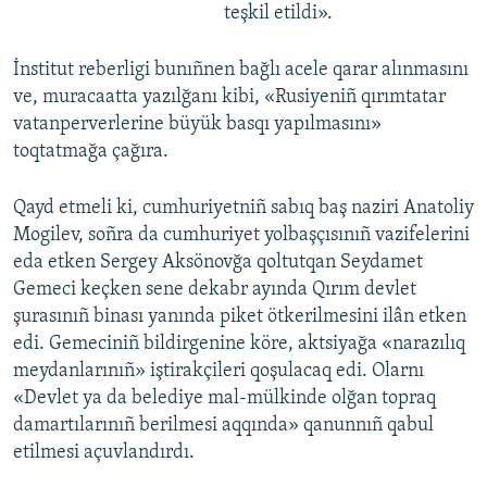
teşkil etildi».
İnstitut reberligi bunıñnen bağlı acele qarar alınmasını
ve, muracaatta yazılğanı kibi, «Rusiyeniñ qırımtatar
vatanperverlerine büyük basqı yapılmasını»
toqtatmağa çağıra.
Qayd etmeli ki, cumhuriyetniñ sabıq baş naziri Anatoliy
Mogilev, soñra da cumhuriyet yolbaşçısınıñ vazifelerini
eda etken Sergey Aksönovğa qoltutqan Seydamet
Gemeci keçken sene dekabr ayında Qırım devlet
şurasınıñ binası yanında piket ötkerilmesini ilân etken
edi. Gemeciniñ bildirgenine köre, aktsiyağa «narazılıq
meydanlarınıñ» iştirakçileri qoşulacaq edi. Olarnı
«Devlet ya da belediye mal-mülkinde olğan topraq
damartılarınıñ berilmesi aqqında» qanunnıñ qabul
etilmesi açuvlandırdı.