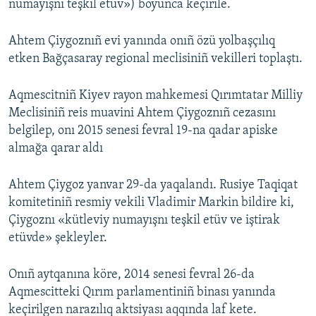
numayışnı teşkil etüv») boyunca keçirile.
Ahtem Çiygoznıñ evi yanında onıñ özü yolbaşçılıq
etken Bağçasaray regional meclisiniñ vekilleri toplaştı.
Aqmescitniñ Kiyev rayon mahkemesi Qırımtatar Milliy
Meclisiniñ reis muavini Ahtem Çiygoznıñ cezasını
belgilep, onı 2015 senesi fevral 19-na qadar apiske
almağa qarar aldı
Ahtem Çiygoz yanvar 29-da yaqalandı. Rusiye Taqiqat
komitetiniñ resmiy vekili Vladimir Markin bildire ki,
Çiygoznı «kütleviy numayışnı teşkil etüv ve iştirak
etüvde» şekleyler.
Onıñ aytqanına köre, 2014 senesi fevral 26-da
Aqmescitteki Qırım parlamentiniñ binası yanında
keçirilgen narazılıq aktsiyası aqqında laf kete.