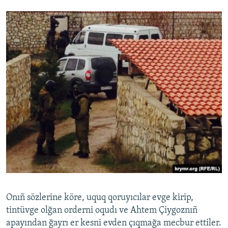
Onıñ sözlerine köre, uquq qoruyıcılar evge kirip,
tintüvge olğan orderni oqudı ve Ahtem Çiygoznıñ
apayından ğayrı er kesni evden çıqmağa mecbur ettiler.