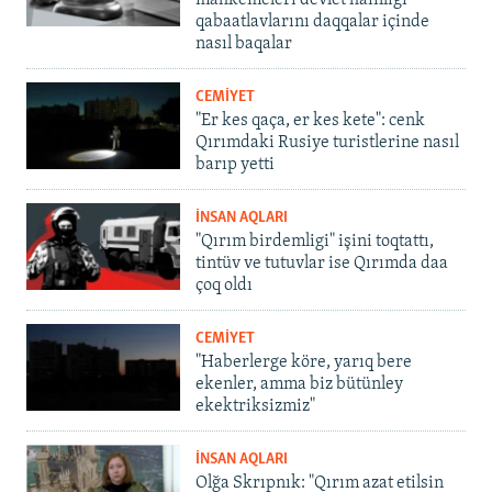
mahkemeleri devlet hainligi
qabaatlavlarını daqqalar içinde
nasıl baqalar
CEMİYET
"Er kes qaça, er kes kete": cenk
Qırımdaki Rusiye turistlerine nasıl
barıp yetti
İNSAN AQLARI
"Qırım birdemligi" işini toqtattı,
tintüv ve tutuvlar ise Qırımda daa
çoq oldı
CEMİYET
"Haberlerge köre, yarıq bere
ekenler, amma biz bütünley
ekektriksizmiz"
İNSAN AQLARI
Olğa Skrıpnık: "Qırım azat etilsin