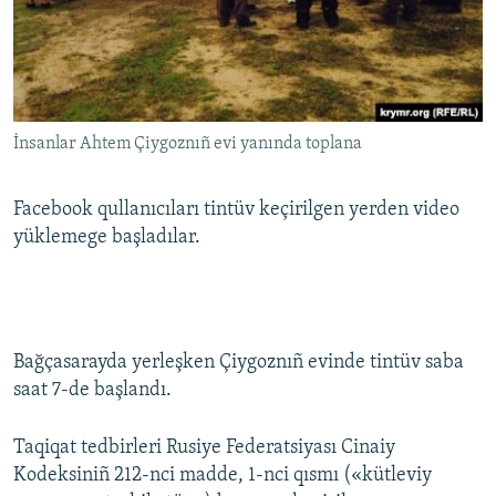
İnsanlar Ahtem Çiygoznıñ evi yanında toplana
Facebook qullanıcıları tintüv keçirilgen yerden video
yüklemege başladılar.
Bağçasarayda yerleşken Çiygoznıñ evinde tintüv saba
saat 7-de başlandı.
Taqiqat tedbirleri Rusiye Federatsiyası Cinaiy
Kodeksiniñ 212-nci madde, 1-nci qısmı («kütleviy