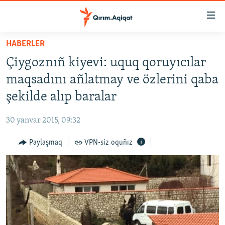
Link
açıqlığı
Esas
HABERLER
mündericege
HABERLER
Çiygoznıñ kiyevi: uquq qoruyıcılar
qaytmaq
SİYASET
Baş
maqsadını añlatmay ve özlerini qaba
İQTİSADİYAT
navigatsiyağa
şekilde alıp baralar
qaytmaq
CEMİYET
Qıdıruvğa
30 yanvar 2015, 09:32
MEDENİYET
qaytmaq
Paylaşmaq
VPN-siz oquñız
İNSAN AQLARI
VİDEO
SÜRET
BLOGLAR
FİKİR