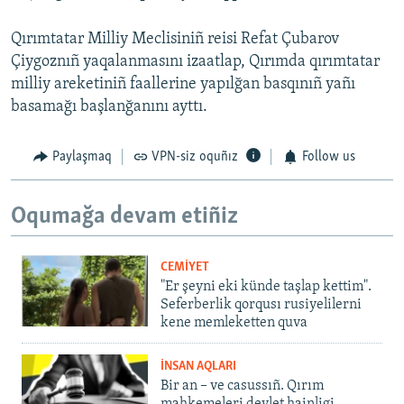
Qırımtatar Milliy Meclisiniñ reisi Refat Çubarov
Çiygoznıñ yaqalanmasını izaatlap, Qırımda qırımtatar
milliy areketiniñ faallerine yapılğan basqınıñ yañı
basamağı başlanğanını ayttı.
Paylaşmaq
VPN-siz oquñız
Follow us
Oqumağa devam etiñiz
CEMİYET
"Er şeyni eki künde taşlap kettim".
Seferberlik qorqusı rusiyelilerni
kene memleketten quva
İNSAN AQLARI
Bir an – ve casussıñ. Qırım