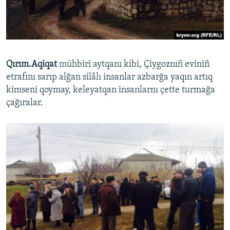
Qırım.Aqiqat
mühbiri aytqanı kibi, Çiygoznıñ eviniñ
etrafını sarıp alğan silâlı insanlar azbarğa yaqın artıq
kimseni qoymay, keleyatqan insanlarnı çette turmağa
çağıralar.