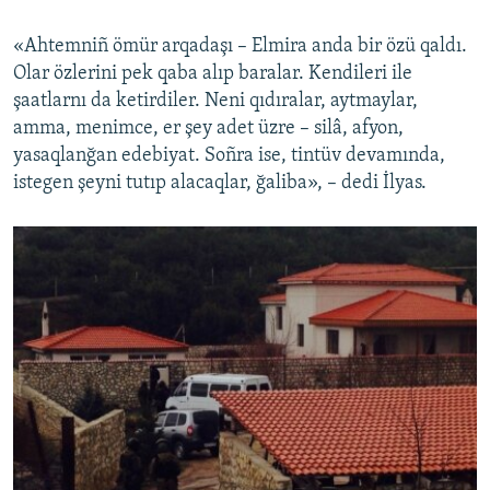
«Ahtemniñ ömür arqadaşı – Elmira anda bir özü qaldı.
Olar özlerini pek qaba alıp baralar. Kendileri ile
şaatlarnı da ketirdiler. Neni qıdıralar, aytmaylar,
amma, menimce, er şey adet üzre – silâ, afyon,
yasaqlanğan edebiyat. Soñra ise, tintüv devamında,
istegen şeyni tutıp alacaqlar, ğaliba», – dedi İlyas.