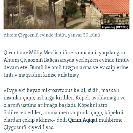
Русский
Українською
Ahtem Çiygoznıñ evinde tintüv, yanvar 30 künü
QOŞULIÑIZ!
Qırımtatar Milliy Meclisiniñ reis muavini, yaqalanğan
Ahtem Çiygoznıñ Bağçasarayda yerleşken evinde tintüv
RFE/RS bütün saytları
devam ete. Bunıñ ile onıñ tuvğanlarına ve ev saiplerine
tintüv maqsadını kimse añlatmay.
«Evge eki beyaz mikroavtobus keldi, silâlı, maskalı
insanlar çıqıp, azbarğa kirdiler. Köpek avuldamağa ve
olarnıñ üstüne atılmağa başladı. Köpekni atıp
öldürecek ediler, amma men vaqtında çıqıp, köpekni
olardan çekip aldım»,– dedi
Qırım.Aqiqat
mühbirine
Çiygoznıñ kiyevi İlyas.