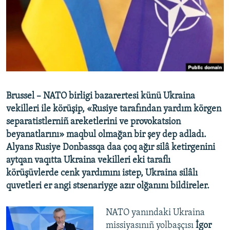
Русский
Українською
QOŞULIÑIZ!
Brussel – NATO birligi bazarertesi künü Ukraina
vekilleri ile körüşip, «Rusiye tarafından yardım körgen
RFE/RS bütün saytları
separatistlerniñ areketlerini ve provokatsion
beyanatlarını» maqbul olmağan bir şey dep adladı.
Alyans Rusiye Donbassqa daa çoq ağır silâ ketirgenini
aytqan vaqıtta Ukraina vekilleri eki taraflı
körüşüvlerde cenk yardımını istep, Ukraina silâlı
quvetleri er angi stsenariyge azır olğanını bildireler.
NATO yanındaki Ukraina
missiyasınıñ yolbaşçısı
İgor