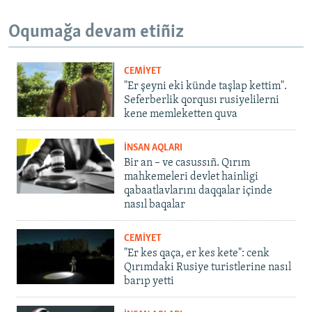
Oqumağa devam etiñiz
CEMİYET
"Er şeyni eki künde taşlap kettim".
Seferberlik qorqusı rusiyelilerni
kene memleketten quva
İNSAN AQLARI
Bir an – ve casussıñ. Qırım
mahkemeleri devlet hainligi
qabaatlavlarını daqqalar içinde
nasıl baqalar
CEMİYET
"Er kes qaça, er kes kete": cenk
Qırımdaki Rusiye turistlerine nasıl
barıp yetti