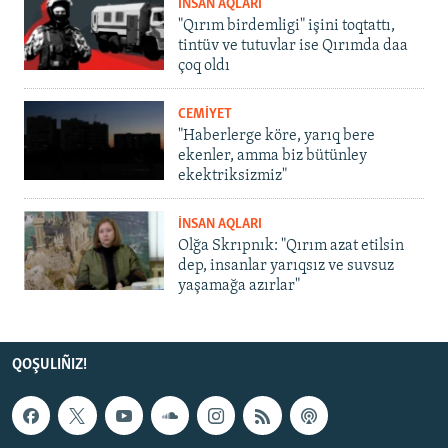
İNSAN AQLARI
"Qırım birdemligi" işini toqtattı,
tintüv ve tutuvlar ise Qırımda daa
çoq oldı
CEMİYET
"Haberlerge köre, yarıq bere
ekenler, amma biz bütünley
ekektriksizmiz"
İNSAN AQLARI
Olğa Skrıpnık: "Qırım azat etilsin
dep, insanlar yarıqsız ve suvsuz
yaşamağa azırlar"
QOŞULIÑIZ!