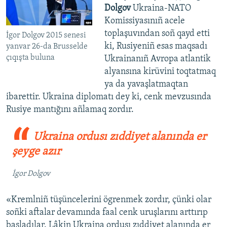
Dolgov
Ukraina-NATO
Komissiyasınıñ acele
toplaşuvından soñ qayd etti
İgor Dolgov 2015 senesi
ki, Rusiyeniñ esas maqsadı
yanvar 26-da Brusselde
çıqışta buluna
Ukrainanıñ Avropa atlantik
alyansına kirüvini toqtatmaq
ya da yavaşlatmaqtan
ibarettir. Ukraina diplomatı dey ki, cenk mevzusında
Rusiye mantığını añlamaq zordır.
Ukraina ordusı zıddiyet alanında er
şeyge azır
İgor Dolgov
«Kremlniñ tüşüncelerini ögrenmek zordır, çünki olar
soñki aftalar devamında faal cenk uruşlarını arttırıp
başladılar. Lâkin Ukraina ordusı zıddiyet alanında er