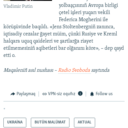
yolbaşçısınıñ Avropa birligi
Vladimir Putin
çetel işleri yuqarı vekili
Federica Mogherini ile
körüşüvinde baqıldı. «Jens Stoltenbergniñ zanınca,
iqtisadiy cezalar ğayet müim, çünki Rusiye ve Kreml
halqara uquq qaideleri ve şartlarğa riayet
etilmemesiniñ aqibetleri bar olğanını köre», – dep qayd
etti o.
Maqaleniñ asıl nushası –
Radіo Svoboda
saytında
Paylaşmaq
VPN-siz oquñız
Follow us
*
UKRAİNA
BUTÜN MALÜMAT
AKTUAL