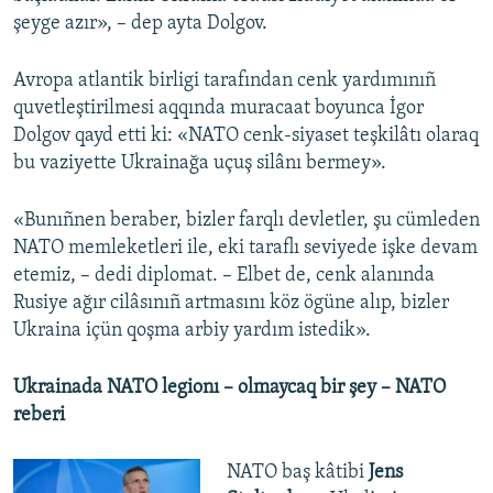
şeyge azır», – dep ayta Dolgov.
Avropa atlantik birligi tarafından cenk yardımınıñ
quvetleştirilmesi aqqında muracaat boyunca İgor
Dolgov qayd etti ki: «NATO cenk-siyaset teşkilâtı olaraq
bu vaziyette Ukrainağa uçuş silânı bermey».
«Bunıñnen beraber, bizler farqlı devletler, şu cümleden
NATO memleketleri ile, eki taraflı seviyede işke devam
etemiz, – dedi diplomat. – Elbet de, cenk alanında
Rusiye ağır cilâsınıñ artmasını köz ögüne alıp, bizler
Ukraina içün qoşma arbiy yardım istedik».
Ukrainada NATO legionı – olmaycaq bir şey – NATO
reberi
NATO baş kâtibi
Jens