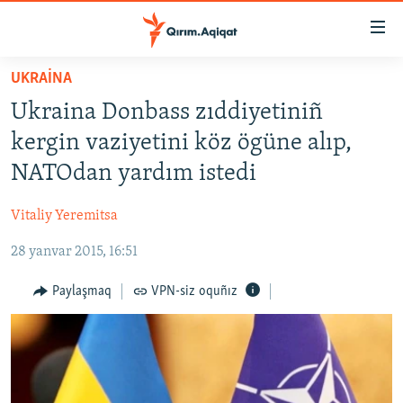
Link
açıqlığı
Esas
UKRAİNA
mündericege
HABERLER
Ukraina Donbass zıddiyetiniñ
qaytmaq
SİYASET
Baş
kergin vaziyetini köz ögüne alıp,
İQTİSADİYAT
navigatsiyağa
NATOdan yardım istedi
qaytmaq
CEMİYET
Qıdıruvğa
Vitaliy Yeremitsa
MEDENİYET
qaytmaq
28 yanvar 2015, 16:51
İNSAN AQLARI
VİDEO
Paylaşmaq
VPN-siz oquñız
SÜRET
BLOGLAR
FİKİR