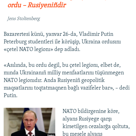
ordu – Rusiyeniñdir
Jens Stoltenberg
Bazarertesi künü, yanvar 26-da, Vladimir Putin
Peterburg studentleri ile körüşip, Ukraina ordusını
«çetel NATO legionı» dep adladı.
«Asılında, bu ordu degil, bu çetel legionı, elbet de,
mında Ukrainanıñ milliy menfaatlarını tüşünmegen
NATO legionıdır. Anda Rusiyeniñ geopolitik
maqsatlarını toqtatmaqnen bağlı vazifeler bar», – dedi
Putin.
NATO bildirgenine köre,
alyans Rusiyege qarşı
kirsetilgen cezalarğa qoltuta,
bu mesele alyans