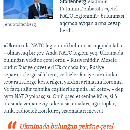
Stoltenberg
Vladimir
Putinniñ Donbassta «çetel
NATO legionınıñ» bulunması
aqqında aytqanlarına cevap
Jens Stoltenberg
berdi.
«Ukrainada NATO legionınıñ bulunması aqqında laflar
– olmaycaq bir şey. Anda NATO legionı yoq, Ukrainada
bulunğan yekâne çetel ordu – Rusiyeniñdir. Mesele
budır: Rusiye quvetleri Ukrainada bar, Rusiye
separatistlerge silâ bere, ve bizler Rusiye tarafından
separatistlerge kösterilgen yardım artmasını köremiz.
Ve farqlı ağır tehnika çeşitleri aqqında laf kete», – dep
ayttı NATO yolbaşçısı. Onıñ qayd etkenine köre, silâ
arasında zemaneviy raketa sistemaları, ağır toplar,
tank, radioelektron küreş sistemaları mevcut.
Ukrainada bulunğan yekâne çetel