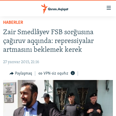
Link
açıqlığı
Esas
HABERLER
mündericege
HABERLER
Zair Smedlâyev FSB sorğusına
qaytmaq
SİYASET
Baş
çağıruv aqqında: repressiyalar
İQTİSADİYAT
navigatsiyağa
artmasını beklemek kerek
qaytmaq
CEMİYET
Qıdıruvğa
27 yanvar 2015, 21:16
MEDENİYET
qaytmaq
Paylaşmaq
VPN-siz oquñız
İNSAN AQLARI
VİDEO
SÜRET
BLOGLAR
FİKİR