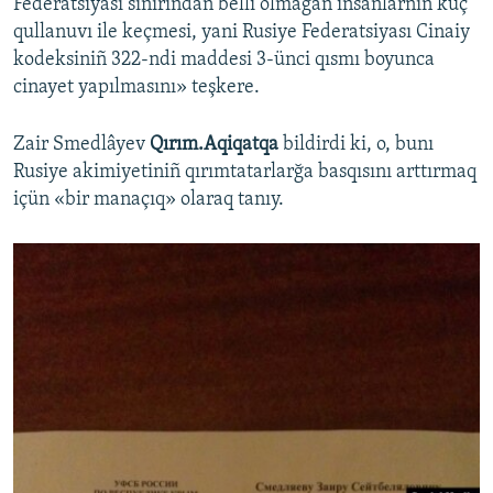
Federatsiyası sıñırından belli olmağan insanlarnıñ küç
qullanuvı ile keçmesi, yani Rusiye Federatsiyası Cinaiy
kodeksiniñ 322-ndi maddesi 3-ünci qısmı boyunca
cinayet yapılmasını» teşkere.
Zair Smedlâyev
Qırım.Aqiqatqa
bildirdi ki, o, bunı
Rusiye akimiyetiniñ qırımtatarlarğa basqısını arttırmaq
içün «bir manaçıq» olaraq tanıy.