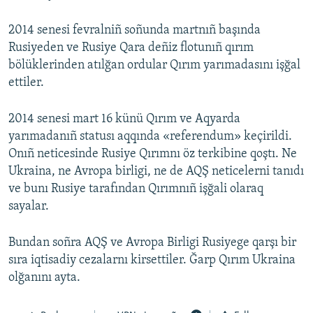
2014 senesi fevralniñ soñunda martnıñ başında
Rusiyeden ve Rusiye Qara deñiz flotunıñ qırım
bölüklerinden atılğan ordular Qırım yarımadasını işğal
ettiler.
2014 senesi mart 16 künü Qırım ve Aqyarda
yarımadanıñ statusı aqqında «referendum» keçirildi.
Onıñ neticesinde Rusiye Qırımnı öz terkibine qoştı. Ne
Ukraina, ne Avropa birligi, ne de AQŞ neticelerni tanıdı
ve bunı Rusiye tarafından Qırımnıñ işğali olaraq
sayalar.
Bundan soñra AQŞ ve Avropa Birligi Rusiyege qarşı bir
sıra iqtisadiy cezalarnı kirsettiler. Ğarp Qırım Ukraina
olğanını ayta.