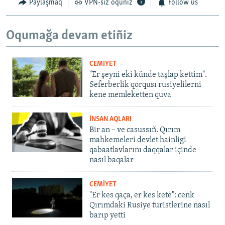
Paylaşmaq
VPN-siz oquñız
Follow us
Oqumağa devam etiñiz
CEMİYET
"Er şeyni eki künde taşlap kettim".
Seferberlik qorqusı rusiyelilerni
kene memleketten quva
İNSAN AQLARI
Bir an – ve casussıñ. Qırım
mahkemeleri devlet hainligi
qabaatlavlarını daqqalar içinde
nasıl baqalar
CEMİYET
"Er kes qaça, er kes kete": cenk
Qırımdaki Rusiye turistlerine nasıl
barıp yetti