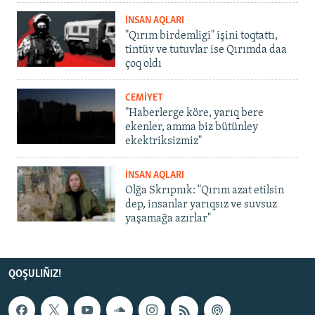
İNSAN AQLARI
"Qırım birdemligi" işini toqtattı,
tintüv ve tutuvlar ise Qırımda daa
çoq oldı
CEMİYET
"Haberlerge köre, yarıq bere
ekenler, amma biz bütünley
ekektriksizmiz"
İNSAN AQLARI
Olğa Skrıpnık: "Qırım azat etilsin
dep, insanlar yarıqsız ve suvsuz
yaşamağa azırlar"
QOŞULIÑIZ!