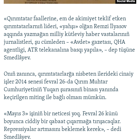
«Qırımtatar faallerine, em de akimiyet teklif etken
qırımtatarlarnıñ lideri, «yahşı» olğan Remzi İlyasov
aqqında yazmağan milliy kütleviy haber vastalarınıñ
jurnalistleri, şu cümleden – «Avdet» gazetası, QHA
agentligi, ATR telekanalına basqı yapıla», – dep tüşüne
Smedlâyev.
Onıñ zanınca, qırımtatarlarğa nisbeten ilerideki cinaiy
işler 2014 senesi fevral 26-da Qırım Muhtar
Cumhuriyetiniñ Yuqarı şurasınıñ binası yanında
keçirilgen miting ile bağlı olması mümkün.
«Mayıs 3» işiniñ bir neticesi yoq. Fevral 26 künü
boyunca ciddiy bir qabaat çıqarmağa tırışacaqlar.
Repressiyalar artmasını beklemek kerek», – dedi
Smedlâyev.