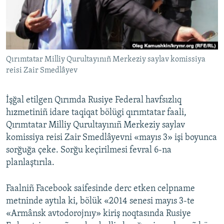
Русский
Українською
Qırımtatar Milliy Qurultayınıñ Merkeziy saylav komissiya
QOŞULIÑIZ!
reisi Zair Smedlâyev
İşğal etilgen Qırımda Rusiye Federal havfsızlıq
RFE/RS bütün saytları
hızmetiniñ idare taqiqat bölügi qırımtatar faali,
Qırımtatar Milliy Qurultayınıñ Merkeziy saylav
komissiya reisi Zair Smedlâyevni «mayıs 3» işi boyunca
sorğuğa çeke. Sorğu keçirilmesi fevral 6-na
planlaştırıla.
Faalniñ Facebook saifesinde derc etken celpname
metninde aytıla ki, bölük «2014 senesi mayıs 3-te
«Armânsk avtodorojnıy» kiriş noqtasında Rusiye