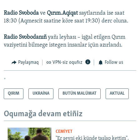
Radio Svoboda
ve
Qırım.Aqiqat
saytlarında ise saat
18:30 (Aqmescit saatine köre saat 19:30) derc oluna.
Radio Svobodanıñ
yañı leyhası – işğal etilgen Qırım
vaziyetini bilmege istegen insanlar içün azırlandı.
Paylaşmaq
VPN-siz oquñız
Follow us
*
QIRIM
UKRAİNA
BUTÜN MALÜMAT
AKTUAL
Oqumağa devam etiñiz
CEMİYET
"Er şeyni eki künde taşlap kettim".