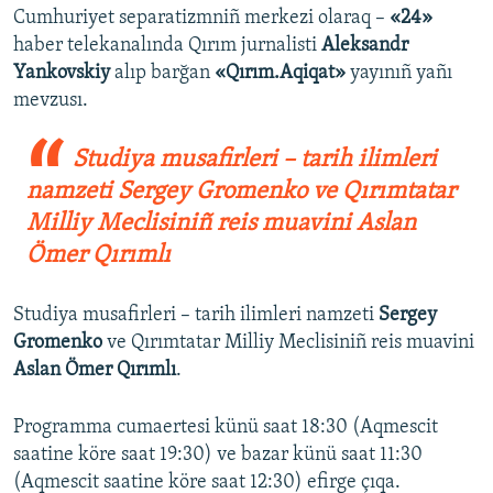
Cumhuriyet separatizmniñ merkezi olaraq –
«24»
haber telekanalında Qırım jurnalisti
Aleksandr
Yankovskiy
alıp barğan
«Qırım.Aqiqat»
yayınıñ yañı
mevzusı.
Studiya musafirleri – tarih ilimleri
namzeti Sergey Gromenko ve Qırımtatar
Milliy Meclisiniñ reis muavini Aslan
Ömer Qırımlı
Studiya musafirleri – tarih ilimleri namzeti
Sergey
Gromenko
ve Qırımtatar Milliy Meclisiniñ reis muavini
Aslan Ömer Qırımlı
.
Programma cumaertesi künü saat 18:30 (Aqmescit
saatine köre saat 19:30) ve bazar künü saat 11:30
(Aqmescit saatine köre saat 12:30) efirge çıqa.