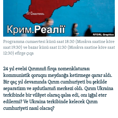
Русский
Українською
QOŞULIÑIZ!
Programma cumaertesi künü saat 18:30 (Moskva saatine köre
saat 19:30) ve bazar künü saat 11:30 (Moskva saatine köre saat
12:30) efirge çıqa
RFE/RS bütün saytları
24 yıl evelsi Qırımnıñ firqa nomenklaturası
kommunistik qoruqnı meydanğa ketirmege qarar aldı.
Bir qaç yıl devamında Qırım cumhuriyeti bu şekilde
separatizm ve aydutlarnıñ merkezi oldı. Qırım Ukraina
terkibinde bir vilâyet olaraq qalsa edi, onı işğal eter
edilermi? Ve Ukraina terkibinde kelecek Qırım
cumhuriyeti nasıl olacaq?