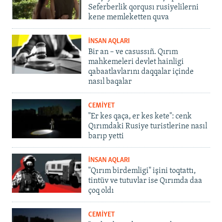
Seferberlik qorqusı rusiyelilerni
kene memleketten quva
İNSAN AQLARI
Bir an – ve casussıñ. Qırım
mahkemeleri devlet hainligi
qabaatlavlarını daqqalar içinde
nasıl baqalar
CEMİYET
"Er kes qaça, er kes kete": cenk
Qırımdaki Rusiye turistlerine nasıl
barıp yetti
İNSAN AQLARI
"Qırım birdemligi" işini toqtattı,
tintüv ve tutuvlar ise Qırımda daa
çoq oldı
CEMİYET