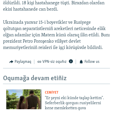
öldürildi. 18 kişi hastahanege tüşti. Birazdan olardan
ekisi hastahanede can berdi.
Ukrainada yanvar 15-i boyevikler ve Rusiyege
qoltutqan separatistlerniñ areketleri neticesinde elâk
olğan adamlar içün Matem künü olaraq ilân etildi. Bunı
prezident Petro Poroşenko vilâyet devlet
memuriyetleriniñ reisleri ile işçi körüşüvde bildirdi.
Paylaşmaq
VPN-siz oquñız
Follow us
Oqumağa devam etiñiz
CEMİYET
"Er şeyni eki künde taşlap kettim".
Seferberlik qorqusı rusiyelilerni
kene memleketten quva