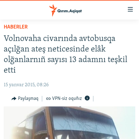
Link
açıqlığı
Esas
HABERLER
mündericege
HABERLER
Volnovaha civarında avtobusqa
qaytmaq
SİYASET
Baş
açılğan ateş neticesinde elâk
İQTİSADİYAT
navigatsiyağa
olğanlarnıñ sayısı 13 adamnı teşkil
qaytmaq
CEMİYET
etti
Qıdıruvğa
MEDENİYET
qaytmaq
15 yanvar 2015, 08:26
İNSAN AQLARI
Paylaşmaq
VPN-siz oquñız
VİDEO
SÜRET
BLOGLAR
FİKİR