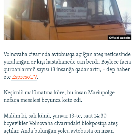
Русский
Українською
QOŞULIÑIZ!
Volnovaha civarında avtobusqa açılğan ateş neticesinde
yaralanğan er kişi hastahanede can berdi. Böylece facia
RFE/RS bütün saytları
qurbanlarınıñ sayısı 13 insanğa qadar arttı, – dep haber
ete
Espreso.TV
.
Neşirniñ malümatına köre, bu insan Mariupolge
nefaqa meselesi boyunca kete edi.
Malüm ki, salı künü, yanvar 13-te, saat 14:30
boyevikler Volnovaha civarındaki blokpostqa ateş
açtılar. Anda bulunğan yolcu avtobusta on insan