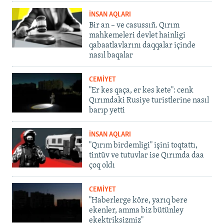
İNSAN AQLARI
Bir an – ve casussıñ. Qırım
mahkemeleri devlet hainligi
qabaatlavlarını daqqalar içinde
nasıl baqalar
CEMİYET
"Er kes qaça, er kes kete": cenk
Qırımdaki Rusiye turistlerine nasıl
barıp yetti
İNSAN AQLARI
"Qırım birdemligi" işini toqtattı,
tintüv ve tutuvlar ise Qırımda daa
çoq oldı
CEMİYET
"Haberlerge köre, yarıq bere
ekenler, amma biz bütünley
ekektriksizmiz"