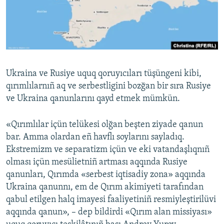
Українською
QOŞULIÑIZ!
Ukraina ve Rusiye uquq qoruyıcıları tüşüngeni kibi,
RFE/RS bütün saytları
qırımlılarnıñ aq ve serbestligini bozğan bir sıra Rusiye
ve Ukraina qanunlarını qayd etmek mümkün.
«Qırımlılar içün telükesi olğan beşten ziyade qanun
bar. Amma olardan eñ havflı soylarını sayladıq.
Ekstremizm ve separatizm içün ve eki vatandaşlıqnıñ
olması içün mesülietniñ artması aqqında Rusiye
qanunları, Qırımda «serbest iqtisadiy zona» aqqında
Ukraina qanunnı, em de Qırım akimiyeti tarafından
qabul etilgen halq imayesi faaliyetiniñ resmiyleştirilüvi
aqqında qanun», – dep bildirdi «Qırım alan missiyası»