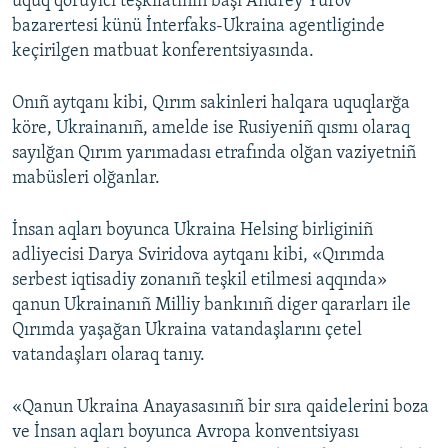
uquq qoruyıcı teşkilâtınıñ başı Andrey Yurov
bazarertesi künü İnterfaks-Ukraina agentliginde
keçirilgen matbuat konferentsiyasında.
Onıñ aytqanı kibi, Qırım sakinleri halqara uquqlarğa
köre, Ukrainanıñ, amelde ise Rusiyeniñ qısmı olaraq
sayılğan Qırım yarımadası etrafında olğan vaziyetniñ
mabüsleri olğanlar.
İnsan aqları boyunca Ukraina Helsing birliginiñ
adliyecisi Darya Sviridova aytqanı kibi, «Qırımda
serbest iqtisadiy zonanıñ teşkil etilmesi aqqında»
qanun Ukrainanıñ Milliy bankınıñ diger qararları ile
Qırımda yaşağan Ukraina vatandaşlarını çetel
vatandaşları olaraq tanıy.
«Qanun Ukraina Anayasasınıñ bir sıra qaidelerini boza
ve İnsan aqları boyunca Avropa konventsiyası