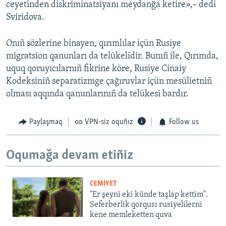
ceyetinden diskriminatsiyanı meydanğa ketire»,– dedi
Sviridova.
Onıñ sözlerine binayen, qırımlılar içün Rusiye
migratsion qanunları da telükelidir. Bunıñ ile, Qırımda,
uquq qoruyıcılarnıñ fikrine köre, Rusiye Cinaiy
Kodeksiniñ separatizmge çağıruvlar içün mesülietniñ
olması aqqında qanunlarınıñ da telükesi bardır.
Paylaşmaq
VPN-siz oquñız
Follow us
Oqumağa devam etiñiz
CEMİYET
"Er şeyni eki künde taşlap kettim".
Seferberlik qorqusı rusiyelilerni
kene memleketten quva