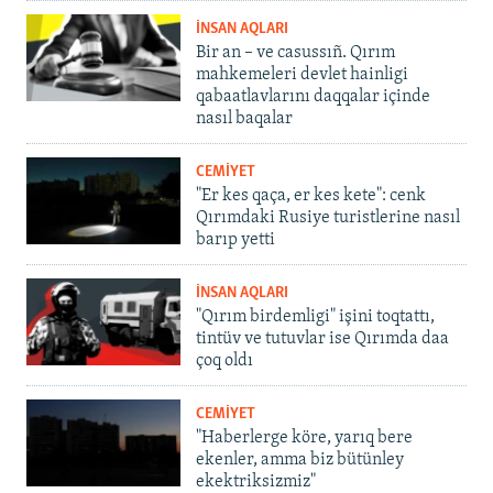
İNSAN AQLARI
Bir an – ve casussıñ. Qırım
mahkemeleri devlet hainligi
qabaatlavlarını daqqalar içinde
nasıl baqalar
CEMİYET
"Er kes qaça, er kes kete": cenk
Qırımdaki Rusiye turistlerine nasıl
barıp yetti
İNSAN AQLARI
"Qırım birdemligi" işini toqtattı,
tintüv ve tutuvlar ise Qırımda daa
çoq oldı
CEMİYET
"Haberlerge köre, yarıq bere
ekenler, amma biz bütünley
ekektriksizmiz"