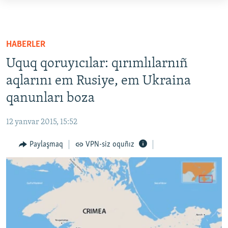
Link
açıqlığı
HABERLER
Esas
SİYASET
HABERLER
mündericege
İQTİSADİYAT
Uquq qoruyıcılar: qırımlılarnıñ
qaytmaq
CEMİYET
Baş
aqlarını em Rusiye, em Ukraina
navigatsiyağa
qanunları boza
MEDENİYET
qaytmaq
İNSAN AQLARI
Qıdıruvğa
12 yanvar 2015, 15:52
qaytmaq
VİDEO
Paylaşmaq
VPN-siz oquñız
SÜRET
BLOGLAR
FİKİR
Русский