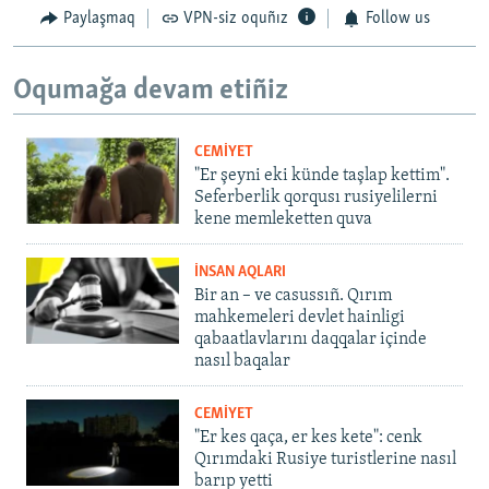
Paylaşmaq
VPN-siz oquñız
Follow us
Oqumağa devam etiñiz
CEMİYET
"Er şeyni eki künde taşlap kettim".
Seferberlik qorqusı rusiyelilerni
kene memleketten quva
İNSAN AQLARI
Bir an – ve casussıñ. Qırım
mahkemeleri devlet hainligi
qabaatlavlarını daqqalar içinde
nasıl baqalar
CEMİYET
"Er kes qaça, er kes kete": cenk
Qırımdaki Rusiye turistlerine nasıl
barıp yetti