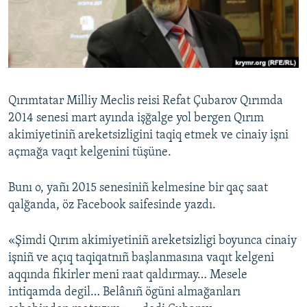
Русский
Українською
QOŞULIÑIZ!
Qırımtatar Milliy Meclis reisi Refat Çubarov Qırımda
2014 senesi mart ayında işğalge yol bergen Qırım
akimiyetiniñ areketsizligini taqiq etmek ve cinaiy işni
RFE/RS bütün saytları
açmağa vaqıt kelgenini tüşüne.
Bunı o, yañı 2015 senesiniñ kelmesine bir qaç saat
qalğanda, öz Facebook saifesinde yazdı.
«Şimdi Qırım akimiyetiniñ areketsizligi boyunca cinaiy
işniñ ve açıq taqiqatnıñ başlanmasına vaqıt kelgeni
aqqında fikirler meni raat qaldırmay… Mesele
intiqamda degil… Belânıñ ögüni almağanları