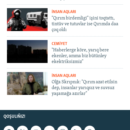
İNSAN AQLARI
"Qırım birdemligi" işini toqtattı,
tintüv ve tutuvlar ise Qırımda daa
çoq oldı
CEMİYET
"Haberlerge köre, yarıq bere
ekenler, amma biz bütünley
ekektriksizmiz"
İNSAN AQLARI
Olğa Skrıpnık: "Qırım azat etilsin
dep, insanlar yarıqsız ve suvsuz
yaşamağa azırlar"
QOŞULIÑIZ!