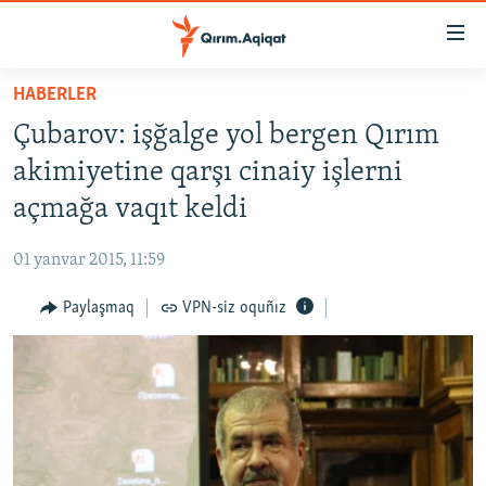
Link
açıqlığı
Esas
HABERLER
mündericege
HABERLER
Çubarov: işğalge yol bergen Qırım
qaytmaq
SİYASET
Baş
akimiyetine qarşı cinaiy işlerni
İQTİSADİYAT
navigatsiyağa
açmağa vaqıt keldi
qaytmaq
CEMİYET
Qıdıruvğa
01 yanvar 2015, 11:59
MEDENİYET
qaytmaq
Paylaşmaq
VPN-siz oquñız
İNSAN AQLARI
VİDEO
SÜRET
BLOGLAR
FİKİR