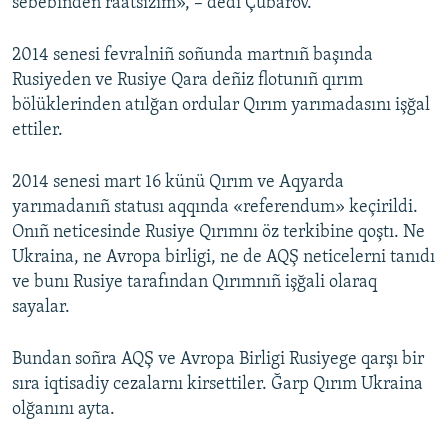
sebebinden raatsızım», – dedi Çubarov.
2014 senesi fevralniñ soñunda martnıñ başında
Rusiyeden ve Rusiye Qara deñiz flotunıñ qırım
bölüklerinden atılğan ordular Qırım yarımadasını işğal
ettiler.
2014 senesi mart 16 künü Qırım ve Aqyarda
yarımadanıñ statusı aqqında «referendum» keçirildi.
Onıñ neticesinde Rusiye Qırımnı öz terkibine qoştı. Ne
Ukraina, ne Avropa birligi, ne de AQŞ neticelerni tanıdı
ve bunı Rusiye tarafından Qırımnıñ işğali olaraq
sayalar.
Bundan soñra AQŞ ve Avropa Birligi Rusiyege qarşı bir
sıra iqtisadiy cezalarnı kirsettiler. Ğarp Qırım Ukraina
olğanını ayta.