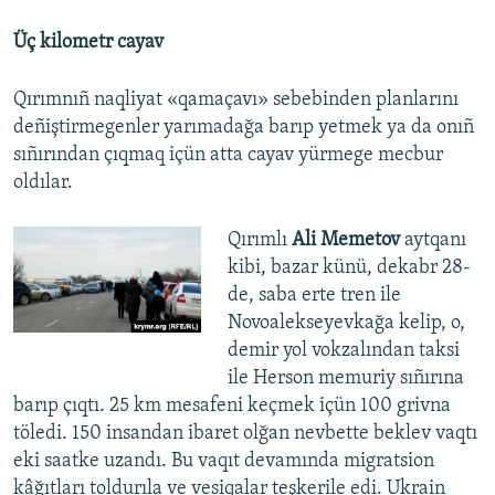
Üç kilometr cayav
Qırımnıñ naqliyat «qamaçavı» sebebinden planlarını
deñiştirmegenler yarımadağa barıp yetmek ya da onıñ
sıñırından çıqmaq içün atta cayav yürmege mecbur
oldılar.
Qırımlı
Ali Memetov
aytqanı
kibi, bazar künü, dekabr 28-
de, saba erte tren ile
Novoalekseyevkağa kelip, o,
demir yol vokzalından taksi
ile Herson memuriy sıñırına
barıp çıqtı. 25 km mesafeni keçmek içün 100 grivna
töledi. 150 insandan ibaret olğan nevbette beklev vaqtı
eki saatke uzandı. Bu vaqıt devamında migratsion
kâğıtları toldurıla ve vesiqalar teşkerile edi. Ukrain