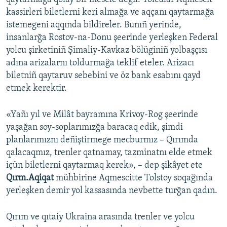
kassirleri biletlerni keri almağa ve aqçanı qaytarmağa
istemegeni aqqında bildireler. Bunıñ yerinde,
insanlarğa Rostov-na-Donu şeerinde yerleşken Federal
yolcu şirketiniñ Şimaliy-Kavkaz bölüginiñ yolbaşçısı
adına arizalarnı toldurmağa teklif eteler. Arizacı
biletniñ qaytaruv sebebini ve öz bank esabını qayd
etmek kerektir.
«Yañı yıl ve Milât bayramına Krivoy-Rog şeerinde
yaşağan soy-soplarımızğa baracaq edik, şimdi
planlarımıznı deñiştirmege mecburmız – Qırımda
qalacaqmız, trenler qatnamay, tazminatnı elde etmek
içün biletlerni qaytarmaq kerek», – dep şikâyet ete
Qırm.Aqiqat
mühbirine Aqmescitte Tolstoy soqağında
yerleşken demir yol kassasında nevbette turğan qadın.
Qırım ve qıtaiy Ukraina arasında trenler ve yolcu