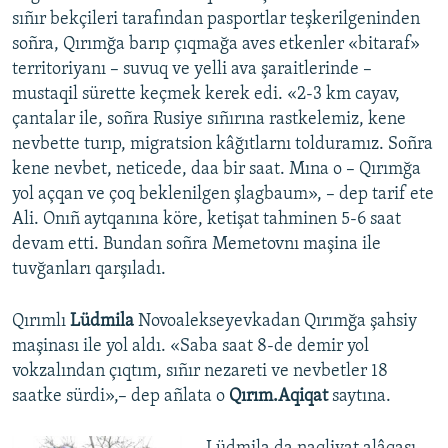
sıñır bekçileri tarafından pasportlar teşkerilgeninden
soñra, Qırımğa barıp çıqmağa aves etkenler «bitaraf»
territoriyanı – suvuq ve yelli ava şaraitlerinde –
mustaqil sürette keçmek kerek edi. «2-3 km cayav,
çantalar ile, soñra Rusiye sıñırına rastkelemiz, kene
nevbette turıp, migratsion kâğıtlarnı tolduramız. Soñra
kene nevbet, neticede, daa bir saat. Mına o – Qırımğa
yol açqan ve çoq beklenilgen şlagbaum», – dep tarif ete
Ali. Onıñ aytqanına köre, ketişat tahminen 5-6 saat
devam etti. Bundan soñra Memetovnı maşina ile
tuvğanları qarşıladı.
Qırımlı
Lüdmila
Novoalekseyevkadan Qırımğa şahsiy
maşinası ile yol aldı. «Saba saat 8-de demir yol
vokzalından çıqtım, sıñır nezareti ve nevbetler 18
saatke sürdi»,– dep añlata o
Qırım.Aqiqat
saytına.