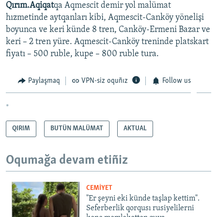
Qırım.Aqiqat
qa Aqmescit demir yol malümat
hızmetinde aytqanları kibi, Aqmescit-Canköy yönelişi
boyunca ve keri künde 8 tren, Canköy-Ermeni Bazar ve
keri – 2 tren yüre. Aqmescit-Canköy treninde platskart
fiyatı – 500 ruble, kupe – 800 ruble tura.​
Paylaşmaq
VPN-siz oquñız
Follow us
*
QIRIM
BUTÜN MALÜMAT
AKTUAL
Oqumağa devam etiñiz
CEMİYET
"Er şeyni eki künde taşlap kettim".
Seferberlik qorqusı rusiyelilerni