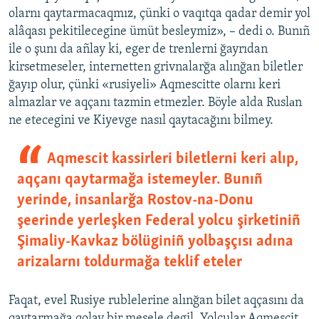
olarnı qaytarmacaqmız, çünki o vaqıtqa qadar demir yol
alâqası pekitilecegine ümüt besleymiz», – dedi o. Bunıñ
ile o şunı da añlay ki, eger de trenlerni ğayrıdan
kirsetmeseler, internetten grivnalarğa alınğan biletler
ğayıp olur, çünki «rusiyeli» Aqmescitte olarnı keri
almazlar ve aqçanı tazmin etmezler. Böyle alda Ruslаn
ne etecegini ve Kiyevge nasıl qaytacağını bilmey.
Aqmescit kassirleri biletlerni keri alıp,
aqçanı qaytarmağa istemeyler. Bunıñ
yerinde, insanlarğa Rostov-na-Donu
şeerinde yerleşken Federal yolcu şirketiniñ
Şimaliy-Kavkaz bölüginiñ yolbaşçısı adına
arizalarnı toldurmağa teklif eteler
Faqat, evel Rusiye rublelerine alınğan bilet aqçasını da
qaytarmağa qolay bir mesele degil. Yolcular Aqmescit