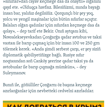
»sıñırlar»dan cayav keçmege daa da oñaytlı» olğanını
qayd ete. «Olduqça havfsız. Bilesiñizmi, mında bayağı
insan bar, yalıñız degilsiñiz. Qorqunçlı bir şey yoq,
yolcu ve yengil maşinalar içün bütün sıñırlar açıqtır.
Balaları olğan qadınlar içün sıñırdan keçmege daa da
qolay», – dep tarif ete Bekir. Onıñ aytqanı kibi,
Novoalekseyevkadan Çonğarğa qadar avtobus ve taksi
vastası ile barıp çıqmaq içün bir insan 100 ve 250 grn
tölemek kerek. «Anda şimdi serbest çarşı, еr şey siziñ
diplomatik qabiliyetiñizge bağlı. Rusiye sıñır
noqtasından soñ Canköy şeerine qadar taksi ya da
avtobuslar ile barıp çıqmağa mümkün», – dey
Suleymanov.
Bunıñ ile, göñülliler Çonğarnı öz başına keçmege
azırlanğanlar içün nevbetteki cedvelni azırladılar.