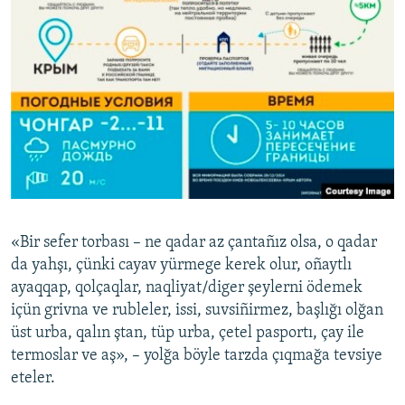
«Bir sefer torbası – ne qadar az çantañız olsa, o qadar
da yahşı, çünki cayav yürmege kerek olur, oñaytlı
ayaqqap, qolçaqlar, naqliyat/diger şeylerni ödemek
içün grivna ve rubleler, issi, suvsiñirmez, başlığı olğan
üst urba, qalın ştan, tüp urba, çetel pasportı, çay ile
termoslar ve aş», – yolğa böyle tarzda çıqmağa tevsiye
eteler.