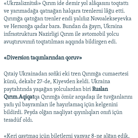
«Ukrzalіznitsâ» Qırım ide demir yol alâqasını toqtattı
ve yarımadağa qatnağan halqara trenlerni lâğu etti.
Qırımğa qatnğan trenler endi yalıñız Novoalekseyevka
ve Hersonğa qadar bara. Bundan da ğayrı, Ukraina
infrastruktura Nazirligi Qırım ile avtomobil yolcu
avuştıruvınıñ toqtatılması aqqında bildirgen edi.
«Diversion taqımlarından qoruv»
Qıtaiy Ukrainadan soñki eki tren Qırımğa cumaertesi
künü, dekabr 27-de, Kiyevden keldi. Ukraina
paytahtında yaşağan yolculardan biri
Ruslan
Qırım.Aqiqat
qa Qırımğa ömür arqadaşı ile tuvğanlarını
yañı yıl bayramları ile hayırlamaq içün kelgenini
bildirdi. Peyda olğan naqliyat qıyınlıqları onıñ içün
tesadüf oldı.
«Keri qaytmaq içün biletlerni yanvar 8-ne alğan edik,