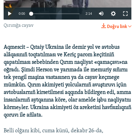
Українською
0:00
2:14
QOŞULIÑIZ!
Qırımğa cayav
Doğru link
Aqmescit – Qıtaiy Ukraina ile demir yol ve avtobus
RFE/RS bütün saytları
alâqasınıñ toqtatılması ve Keriç parom keçitiniñ
qapatılması sebebinden Qırım naqliyat «qamaçavı»na
oğradı. Şimdi Herson ve yarımada ile memuriy sıñırnı
tek yengil maşina vastasınen ya da cayav keçmege
mümkün. Qırım akimiyeti yolcularnıñ avuştıruvı içün
avtobuslarnıñ kirsetilmesi aqqında bildirgen edi, amma
insanlarnıñ aytqanına köre, olar amelde işbu naqliyatnı
körmeуler. Ukraina akimiyeti öz areketini havfsızlıqnıñ
qoruvı ile añlata.
Belli olğanı kibi, cuma künü, dekabr 26-da,