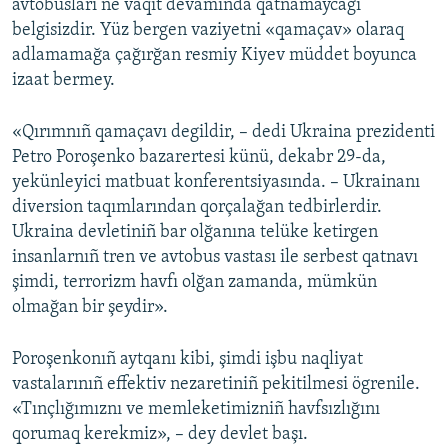
avtobusları ne vaqıt devamında qatnamaycağı
belgisizdir. Yüz bergen vaziyetni «qamaçav» olaraq
adlamamağa çağırğan resmiy Kiyev müddet boyunca
izaat bermey.
«Qırımnıñ qamaçavı degildir, – dedi Ukraina prezidenti
Petro Poroşenko bazarertesi künü, dekabr 29-da,
yekünleyici matbuat konferentsiyasında. – Ukrainanı
diversion taqımlarından qorçalağan tedbirlerdir.
Ukraina devletiniñ bar olğanına telüke ketirgen
insanlarnıñ tren ve avtobus vastası ile serbest qatnavı
şimdi, terrorizm havfı olğan zamanda, mümkün
olmağan bir şeydir».
Poroşenkonıñ aytqanı kibi, şimdi işbu naqliyat
vastalarınıñ effektiv nezaretiniñ pekitilmesi ögrenile.
«Tınçlığımıznı ve memleketimizniñ havfsızlığını
qorumaq kerekmiz», – dey devlet başı.