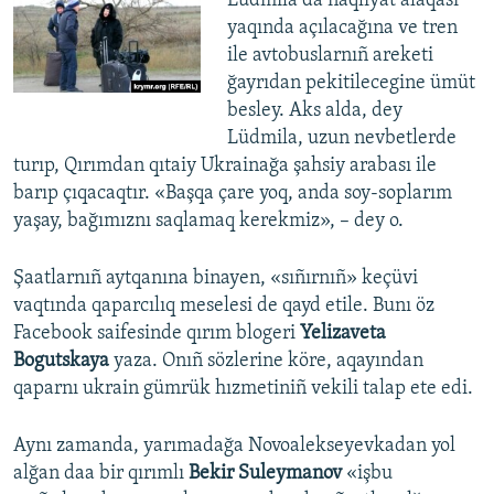
Lüdmila da naqliyat alâqası
yaqında açılacağına ve tren
ile avtobuslarnıñ areketi
ğayrıdan pekitilecegine ümüt
besley. Aks alda, dey
Lüdmila, uzun nevbetlerde
turıp, Qırımdan qıtaiy Ukrainağa şahsiy arabası ile
barıp çıqacaqtır. «Başqa çare yoq, anda soy-soplarım
yaşay, bağımıznı saqlamaq kerekmiz», – dey o.
Şaatlarnıñ aytqanına binayen, «sıñırnıñ» keçüvi
vaqtında qaparcılıq meselesi de qayd etile. Bunı öz
Facebook saifesinde qırım blogeri
Yelizaveta
Bogutskaya
yaza. Onıñ sözlerine köre, aqayından
qaparnı ukrain gümrük hızmetiniñ vekili talap ete edi.
Aynı zamanda, yarımadağa Novoalekseyevkadan yol
alğan daa bir qırımlı
Bekir Suleymanov
«işbu