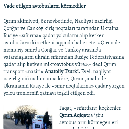
Vade etilgen avtobuslarnı körmediler
Qırım akimiyeti, öz nevbetinde, Naqliyat nazirligi
Çonğar ve Canköy kiriş noqtaları tarafından Ukraina
Rusiye «sıñırına» qadar yolcularnı alıp ketken
avtobuslarnı kirsetkeni aqqında haber ete. «Qırım ile
memuriy sıñırda Çonğar ve Canköy arasında
vatandaşlarnı ukrain sıñırından Rusiye Federatsiyasına
qadar alıp ketken mikroavtobus yüre»,– dedi Qırım
transport «naziri»
Anatoliy Tsurki.
Evel, naqliyat
nazirliginiñ malümatına köre, Qırım şimalinde
Ukrainanıñ Rusiye ile «sıñır noqtalarına» qadar yürgen
yolcu trenlerniñ qatnavı teşkil etilgen edi.
​Faqat, «sıñırdan» keçkenler
Qırım.Aqiqat
qa işbu
avtobuslarnı körmegenleri