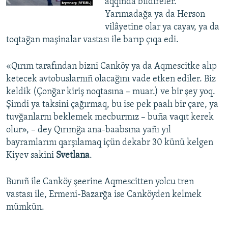
aqqında bildireler.
Yarımadağa ya da Herson
vilâyetine olar ya cayav, ya da
toqtağan maşinalar vastası ile barıp çıqa edi.
«Qırım tarafından bizni Canköy ya da Aqmescitke alıp
ketecek avtobuslarnıñ olacağını vade etken ediler. Biz
keldik (Çonğar kiriş noqtasına – muar.) ve bir şey yoq.
Şimdi ya taksini çağırmaq, bu ise pek paalı bir çare, ya
tuvğanlarnı beklemek mecburmız – buña vaqıt kerek
olur», – dey Qırımğa ana-baabsına yañı yıl
bayramlarını qarşılamaq içün dekabr 30 künü kelgen
Kiyev sakini
Svetlana
.
Bunıñ ile Canköy şeerine Aqmescitten yolcu tren
vastası ile, Ermeni-Bazarğa ise Canköyden kelmek
mümkün.