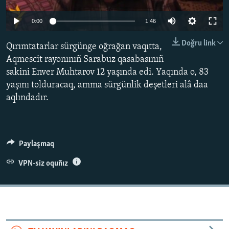
Русский
0:00
1:46
Українською
Doğru link
Qırımtatarlar sürgünge oğrağan vaqıtta,
Aqmescit rayonınıñ Sarabuz qasabasınıñ
QOŞULIÑIZ!
sakini Enver Muhtarov 12 yaşında edi. Yaqında o, 83
yaşını tolduracaq, amma sürgünlik deşetleri alâ daa
aqlındadır.
RFE/RS bütün saytları
Paylaşmaq
VPN-siz oquñız