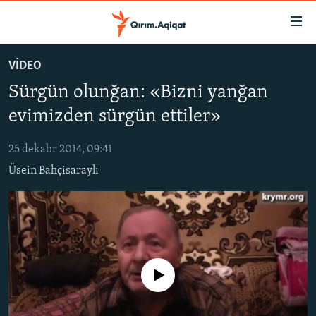
Link
açıqlığı
Esas
VİDEO
mündericege
HABERLER
Sürgün olunğan: «Bizni yanğan
qaytmaq
SİYASET
Baş
evimizden sürgün ettiler»
İQTİSADİYAT
navigatsiyağa
qaytmaq
25 dekabr 2014, 09:41
CEMİYET
Qıdıruvğa
Üsein Bahçisaraylı
MEDENİYET
qaytmaq
İNSAN AQLARI
VİDEO
SÜRET
No media source currently available
BLOGLAR
FİKİR