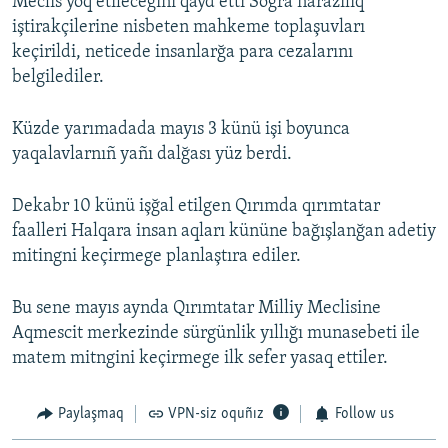
Meclis yoq etilecegini qayd etti Soğra narazılıq
iştirakçilerine nisbeten mahkeme toplaşuvları
keçirildi, neticede insanlarğa para cezalarını
belgilediler.
Küzde yarımadada mayıs 3 künü işi boyunca
yaqalavlarnıñ yañı dalğası yüz berdi.
Dekabr 10 künü işğal etilgen Qırımda qırımtatar
faalleri Halqara insan aqları kününe bağışlanğan adetiy
mitingni keçirmege planlaştıra ediler.
Bu sene mayıs aynda Qırımtatar Milliy Meclisine
Aqmescit merkezinde sürgünlik yıllığı munasebeti ile
matem mitngini keçirmege ilk sefer yasaq ettiler.
Paylaşmaq
VPN-siz oquñız
Follow us