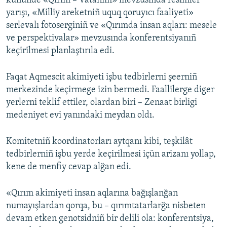
kününde «Qırım – Vatanım» mevzusında resimler
yarışı, «Milliy areketniñ uquq qoruyıcı faaliyeti»
serlevalı fotoserginiñ ve «Qırımda insan aqları: mesele
ve perspektivalar» mevzusında konferentsiyanıñ
keçirilmesi planlaştırıla edi.
Faqat Aqmescit akimiyeti işbu tedbirlerni şeerniñ
merkezinde keçirmege izin bermedi. Faallilerge diger
yerlerni teklif ettiler, olardan biri – Zenaat birligi
medeniyet evi yanındaki meydan oldı.
Komitetniñ koordinatorları aytqanı kibi, teşkilât
tedbirlerniñ işbu yerde keçirilmesi içün arizanı yollap,
kene de menfiy cevap alğan edi.
«Qırım akimiyeti insan aqlarına bağışlanğan
numayışlardan qorqa, bu – qırımtatarlarğa nisbeten
devam etken genotsidniñ bir delili ola: konferentsiya,