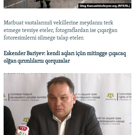
Matbuat vastalarınıñ vekillerine meydannı terk
etmege tevsiye eteler, fotograflardan ise çıqarğan
fotoresimlerni silmege talap eteler.
Eskender Bariyev: kendi aqları içün mitingge çıqacaq
olğan qırımlılarnı qorquzalar