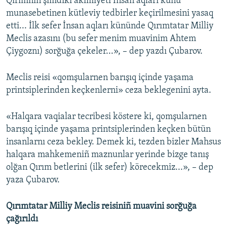
Qırımnıñ şimdiki akimiyeti İnsan aqları künü
munasebetinen kütleviy tedbirler keçirilmesini yasaq
etti... İlk sefer İnsan aqları kününde Qırımtatar Milliy
Meclis azasını (bu sefer menim muavinim Ahtem
Çiygoznı) sorğuğa çekeler...», – dep yazdı Çubarov.
Meclis reisi «qomşularnen barışıq içinde yaşama
printsiplerinden keçkenlerni» ceza beklegenini ayta.
«Halqara vaqialar tecribesi köstere ki, qomşularnen
barışıq içinde yaşama printsiplerinden keçken bütün
insanlarnı ceza bekley. Demek ki, tezden bizler Mahsus
halqara mahkemeniñ maznunlar yerinde bizge tanış
olğan Qırım betlerini (ilk sefer) körecekmiz...», – dep
yaza Çubarov.
Qırımtatar Milliy Meclis reisiniñ muavini sorğuğa
çağırıldı