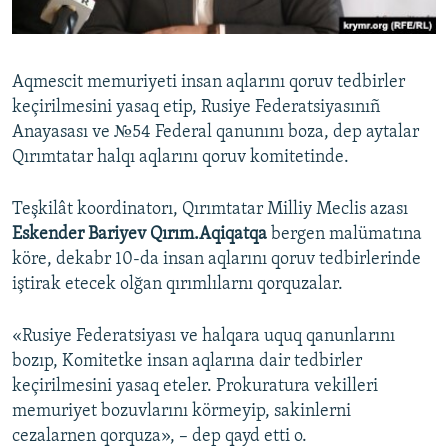
Aqmescit memuriyeti insan aqlarını qoruv tedbirler
keçirilmesini yasaq etip, Rusiye Federatsiyasınıñ
Anayasası ve №54 Federal qanunını boza, dep aytalar
Qırımtatar halqı aqlarını qoruv komitetinde.
Teşkilât koordinatorı, Qırımtatar Milliy Meclis azası
Eskender Bariyev Qırım.Aqiqatqa
bergen malümatına
köre, dekabr 10-da insan aqlarını qoruv tedbirlerinde
iştirak etecek olğan qırımlılarnı qorquzalar.
«Rusiye Federatsiyası ve halqara uquq qanunlarını
bozıp, Komitetke insan aqlarına dair tedbirler
keçirilmesini yasaq eteler. Prokuratura vekilleri
memuriyet bozuvlarını körmeyip, sakinlerni
cezalarnen qorquza», – dep qayd etti o.