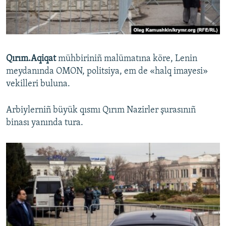
Qırım.Aqiqat
mühbiriniñ malümatına köre, Lenin
meydanında OMON, politsiya, em de «halq imayesi»
vekilleri buluna.
Arbiylerniñ büyük qısmı Qırım Nazirler şurasınıñ
binası yanında tura.