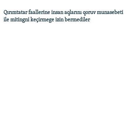
Qırımtatar faallerine insan aqlarını qoruv munasebeti
ile mitingni keçirmege izin bermediler