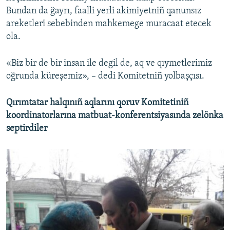
Bundan da ğayrı, faalli yerli akimiyetniñ qanunsız
areketleri sebebinden mahkemege muracaat etecek
ola.
«Biz bir de bir insan ile degil de, aq ve qıymetlerimiz
oğrunda küreşemiz», – dedi Komitetniñ yolbaşçısı.
Qırımtatar halqınıñ aqlarını qoruv Komitetiniñ
koordinatorlarına matbuat-konferentsiyasında zelönka
septirdiler