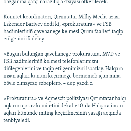
bozğanına qarşı narazılıq aktsiyası ötkerilecek.
Komitet koordinatorı, Qırımtatar Milliy Meclis azası
Eskender Bariyev dedi ki, «prokuratura» ve FSB
hadimleriniñ qavehanege kelmesi Qırım faalleri taqip
etilgenini ifadeley.
«Bugün bulunğan qavehanege prokuratura, MVD ve
FSB hadimleriniñ kelmesi telefonlarımıznı
diñlegenlerini ve taqip etilgenimizni isbatlay. Halqara
insan aqları kününi keçirmege bermemek içün mına
böyle olmaycaq sebepler», – dep yazdı o.
«Prokuratura» ve Aqmescit politsiyası Qırımtatar halqı
aqlarını qoruv komitetini dekabr 10-da Halqara insan
aqları kününde miting keçirilmesiniñ yasağı aqqında
tenbiyeledi.