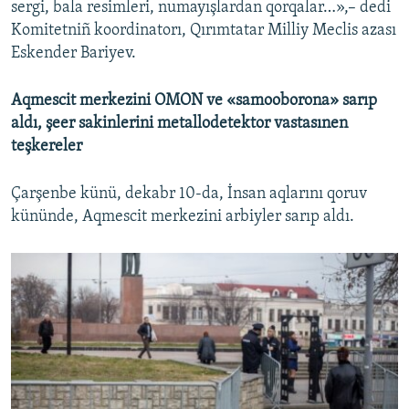
sergi, bala resimleri, numayışlardan qorqalar…»,– dedi
Komitetniñ koordinatorı, Qırımtatar Milliy Meclis azası
Eskender Bariyev.
Aqmescit merkezini OMON ve «samooborona» sarıp
aldı, şeer sakinlerini metallodetektor vastasınen
teşkereler
Çarşenbe künü, dekabr 10-da, İnsan aqlarını qoruv
kününde, Aqmescit merkezini arbiyler sarıp aldı.