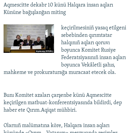
Aqmescitte dekabr 10 künü Halqara insan aqları
Kününe bağışlanğan miting
keçirilmesiniñ yasaq etilgeni
sebebinden qırımtatar
halqınıñ aqları qoruvı
boyunca Komitet Rusiye
Federatsiyasınıñ insan aqları
boyunca Vekâletli şahıs,
mahkeme ve prokuraturağa muracaat etecek ola.
Bunı Komitet azaları çarşenbe künü Aqmescitte
keçirilgen matbuat-konferentsiyasında bildirdi, dep
haber ete Qırım.Aqiqat mühbiri.
Olarnıñ malümatına köre, Halqara insan aqları