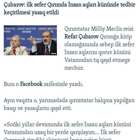
Çubarov: ilk sefer Qırımda İnsan aqları kününde tedbir
keçirilmesi yasaq etildi
Qırımtatar Milliy Meclis reisi
Refat Çubarov
Qırımğa kirip
olamağanında sebep ilk sefer
İnsan aqlarını qoruv kününi
Vatanından tış qayd etmege
mecbur.
Bunı o
Facebook
saifesinde yazdı.
Aynı vaqıtta o, yarımadada qırımtatar halqına yapılğan
basqı ve yasaqlarnı qayd etti.
«Soñki yıllar devamında ilk sefer İnsan aqları kününi
Vatanımdan uzaq bir yerde qarşılayım... İlk sefer