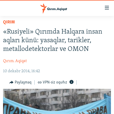
Link
açıqlığı
Esas
QIRIM
mündericege
HABERLER
«Rusiyeli» Qırımda Halqara insan
qaytmaq
SİYASET
Baş
aqları künü: yasaqlar, tarikler,
İQTİSADİYAT
navigatsiyağa
metallodetektorlar ve OMON
qaytmaq
CEMİYET
Qıdıruvğa
Qırım. Aqiqat
MEDENİYET
qaytmaq
10 dekabr 2014, 16:42
İNSAN AQLARI
VİDEO
Paylaşmaq
VPN-siz oquñız
SÜRET
BLOGLAR
FİKİR