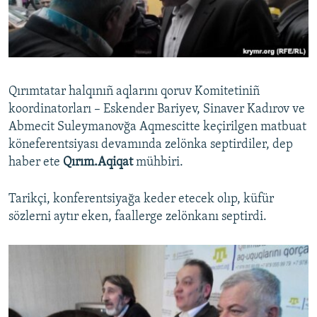
Qırımtatar halqınıñ aqlarını qoruv Komitetiniñ
koordinatorları – Eskender Bariyev, Sinaver Kadırov ve
Abmecit Suleymanovğa Aqmescitte keçirilgen matbuat
köneferentsiyası devamında zelönka septirdiler, dep
haber ete
Qırım.Aqiqat
mühbiri.
Tarikçi, konferentsiyağa keder etecek olıp, küfür
sözlerni aytır eken, faallerge zelönkanı septirdi.