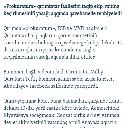
«Prokuratura» qırımtatar faallerini taqip etip, miting
keçirilmesiniñ yasağı aqqında qavehanede tenbiyeledi
Qırımda «prokuratura», FSB ve MVD hadimleri
Qırımtatar halqı aqlarını qoruv komitetiniñ
koordinatorları bulunğan qavehanege kelip, dekabr 10-
da İnsan aqlarını qoruv kününde mitingler
keçirilmesiniñ yasağı aqqında ihtar ettiler.
Bunıñnen bağlı videonı faal, Qırımtatar Milliy
Qurultayı Teftiş komissiyasınıñ sabıq azası Kurtseit
Abdullayev Facebook saifesinde yerleştirdi.
Onıñ aytqanına köre, buña baqmadan, çarşenbe künü,
dekabr 10-da, yerli saatke köre üylede, Aqmescitteki
Kiyevskaya soqağındaki Zenaat birlikleri evi yanında
devlet akimiyetiniñ vatandaşlarnıñ Anayasa aqlarını