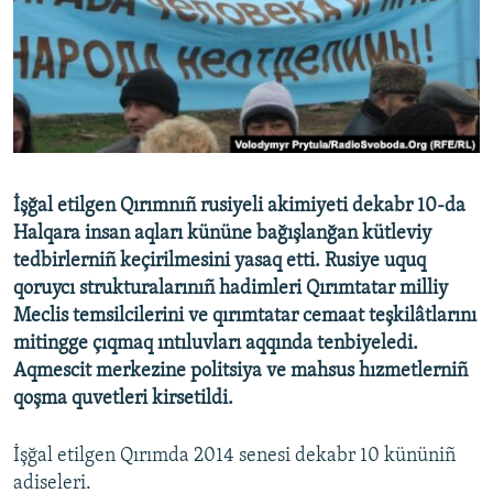
Русский
Українською
QOŞULIÑIZ!
İşğal etilgen Qırımnıñ rusiyeli akimiyeti dekabr 10-da
Halqara insan aqları kününe bağışlanğan kütleviy
RFE/RS bütün saytları
tedbirlerniñ keçirilmesini yasaq etti. Rusiye uquq
qoruycı strukturalarınıñ hadimleri Qırımtatar milliy
Meclis temsilcilerini ve qırımtatar cemaat teşkilâtlarını
mitingge çıqmaq ıntıluvları aqqında tenbiyeledi.
Aqmescit merkezine politsiya ve mahsus hızmetlerniñ
qoşma quvetleri kirsetildi.
İşğal etilgen Qırımda 2014 senesi dekabr 10 kününiñ
adiseleri.