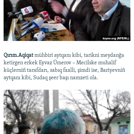
Qırım.Aqiqat
mühbiri aytqanı kibi, tarikni meydanğa
ketirgen erkek Eyvaz Ümerov – Mecilske muhalif
küçlerniñ tarafdarı, sabıq faalli, şimdi ise, Bariyevniñ
aytqanı kibi, Sudaq şeer başı namzeti ola.