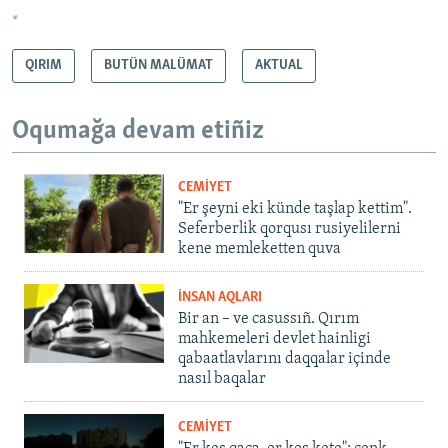
*
QIRIM
BUTÜN MALÜMAT
AKTUAL
Oqumağa devam etiñiz
CEMİYET
"Er şeyni eki künde taşlap kettim".
Seferberlik qorqusı rusiyelilerni
kene memleketten quva
İNSAN AQLARI
Bir an – ve casussıñ. Qırım
mahkemeleri devlet hainligi
qabaatlavlarını daqqalar içinde
nasıl baqalar
CEMİYET