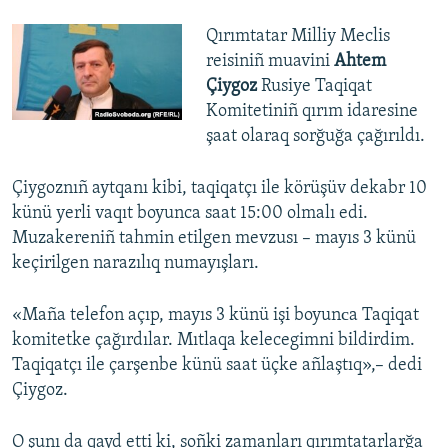
Qırımtatar Milliy Meclis
reisiniñ muavini
Ahtem
Çiygoz
Rusiye Taqiqat
Komitetiniñ qırım idaresine
şaat olaraq sorğuğa çağırıldı.
Çiygoznıñ aytqanı kibi, taqiqatçı ile körüşüv dekabr 10
künü yerli vaqıt boyunca saat 15:00 olmalı edi.
Muzakereniñ tahmin etilgen mevzusı – mayıs 3 künü
keçirilgen narazılıq numayışları.
«Maña telefon açıp, mayıs 3 künü işi boyunсa Taqiqat
komitetke çağırdılar. Mıtlaqa kelecegimni bildirdim.
Taqiqatçı ile çarşenbe künü saat üçke añlaştıq»,– dedi
Çiygoz.
O şunı da qayd etti ki, soñki zamanları qırımtatarlarğa