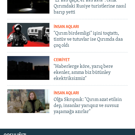
"Er kes qaça, er kes kete": cenk
Qırımdaki Rusiye turistlerine nasıl
barıp yetti
İNSAN AQLARI
"Qırım birdemligi" işini toqtattı,
tintüv ve tutuvlar ise Qırımda daa
çoq oldı
CEMİYET
"Haberlerge köre, yarıq bere
ekenler, amma biz bütünley
ekektriksizmiz"
İNSAN AQLARI
Olğa Skrıpnık: "Qırım azat etilsin
dep, insanlar yarıqsız ve suvsuz
yaşamağa azırlar"