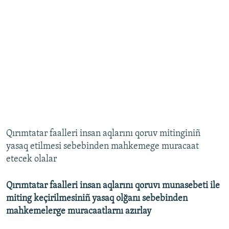
Qırımtatar faalleri insan aqlarını qoruv mitinginiñ
yasaq etilmesi sebebinden mahkemege muracaat
etecek olalar
Qırımtatar faalleri insan aqlarını qoruvı munasebeti ile
miting keçirilmesiniñ yasaq olğanı sebebinden
mahkemelerge muracaatlarnı azırlay