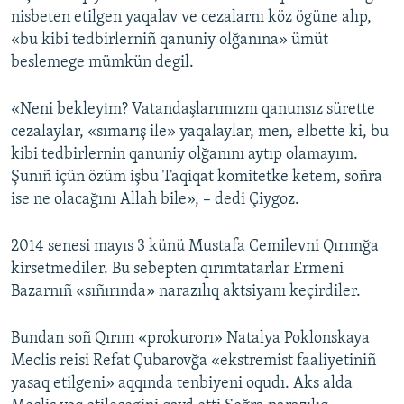
nisbeten etilgen yaqalav ve cezalarnı köz ögüne alıp,
«bu kibi tedbirlerniñ qanuniy olğanına» ümüt
beslemege mümkün degil.
«Neni bekleyіm? Vatandaşlarımıznı qanunsız sürette
cezalaylar, «sımarış ile» yaqalaylar, men, elbette ki, bu
kibi tedbirlernin qanuniy olğanını aytıp olamayım.
Şunıñ içün özüm işbu Taqiqat komitetke ketem, soñra
ise ne olacağını Allah bile», – dedi Çiygoz.
2014 senesi mayıs 3 künü Mustafa Cemilevni Qırımğa
kirsetmediler. Bu sebepten qırımtatarlar Ermeni
Bazarnıñ «sıñırında» narazılıq aktsiyanı keçirdiler.
Bundan soñ Qırım «prokurorı» Natalya Poklonskaya
Meclis reisi Refat Çubarovğa «ekstremist faaliyetiniñ
yasaq etilgeni» aqqında tenbiyeni oqudı. Aks alda