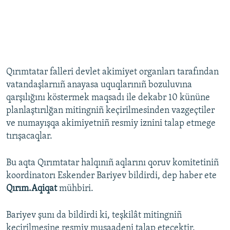
Qırımtatar falleri devlet akimiyet organları tarafından
vatandaşlarnıñ anayasa uquqlarınıñ bozuluvına
qarşılığını köstermek maqsadı ile dekabr 10 kününe
planlaştırılğan mitingniñ keçirilmesinden vazgeçtiler
ve numayışqa akimiyetniñ resmiy iznini talap etmege
tırışacaqlar.
Bu aqta Qırımtatar halqınıñ aqlarını qoruv komitetiniñ
koordinatorı Eskender Bariyev bildirdi, dep haber ete
Qırım.Aqiqat
mühbiri.
Bariyev şunı da bildirdi ki, teşkilât mitingniñ
keçirilmesine resmiy musaadeni talap etecektir.