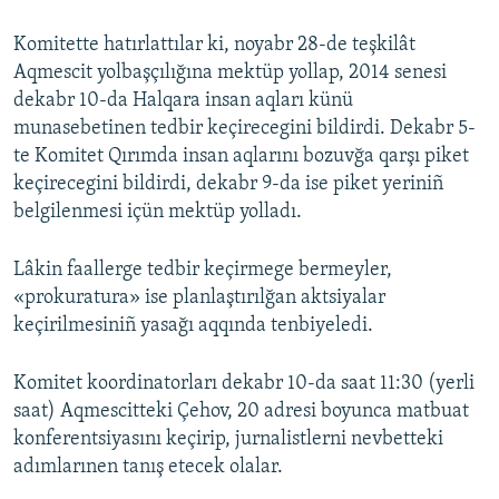
Komitette hatırlattılar ki, noyabr 28-de teşkilât
Aqmescit yolbaşçılığına mektüp yollap, 2014 senesi
dekabr 10-da Halqara insan aqları künü
munasebetinen tedbir keçirecegini bildirdi. Dekabr 5-
te Komitet Qırımda insan aqlarını bozuvğa qarşı piket
keçirecegini bildirdi, dekabr 9-da ise piket yeriniñ
belgilenmesi içün mektüp yolladı.
Lâkin faallerge tedbir keçirmege bermeyler,
«prokuratura» ise planlaştırılğan aktsiyalar
keçirilmesiniñ yasağı aqqında tenbiyeledi.
Komitet koordinatorları dekabr 10-da saat 11:30 (yerli
saat) Aqmescitteki Çehov, 20 adresi boyunca matbuat
konferentsiyasını keçirip, jurnalistlerni nevbetteki
adımlarınen tanış etecek olalar.