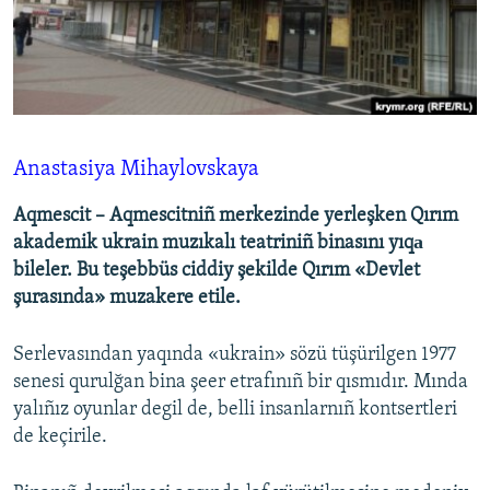
Русский
Українською
QOŞULIÑIZ!
Anastasiya Mihaylovskaya
Aqmescit – Aqmescitniñ merkezinde yerleşken Qırım
RFE/RS bütün saytları
akademik ukrain muzıkalı teatriniñ binasını yıqа
bileler. Bu teşebbüs ciddiy şekilde Qırım «Devlet
şurasında» muzakere etile.
Serlevasından yaqında «ukrain» sözü tüşürilgen 1977
senesi qurulğan bina şeer etrafınıñ bir qısmıdır. Mında
yalıñız oyunlar degil de, belli insanlarnıñ kontsertleri
de keçirile.