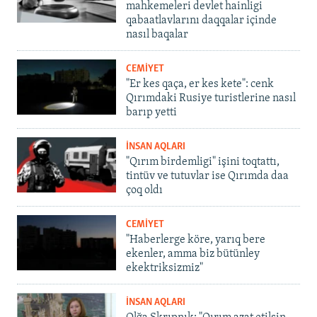
mahkemeleri devlet hainligi
qabaatlavlarını daqqalar içinde
nasıl baqalar
CEMİYET
"Er kes qaça, er kes kete": cenk
Qırımdaki Rusiye turistlerine nasıl
barıp yetti
İNSAN AQLARI
"Qırım birdemligi" işini toqtattı,
tintüv ve tutuvlar ise Qırımda daa
çoq oldı
CEMİYET
"Haberlerge köre, yarıq bere
ekenler, amma biz bütünley
ekektriksizmiz"
İNSAN AQLARI