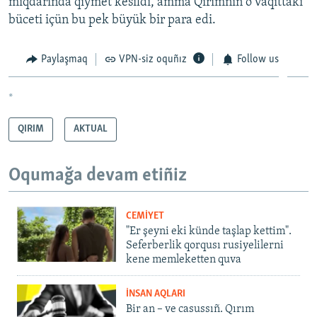
miqdarında qıymet kesildi, amma Qırımnıñ o vaqıttaki
büceti içün bu pek büyük bir para edi.
Paylaşmaq
VPN-siz oquñız
Follow us
*
QIRIM
AKTUAL
Oqumağa devam etiñiz
CEMİYET
"Er şeyni eki künde taşlap kettim".
Seferberlik qorqusı rusiyelilerni
kene memleketten quva
İNSAN AQLARI
Bir an – ve casussıñ. Qırım