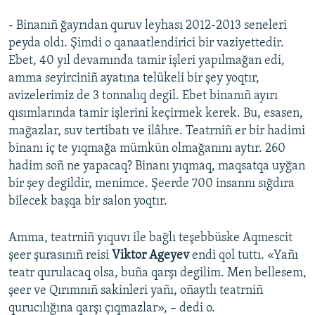
- Binanıñ ğayrıdan quruv leyhası 2012-2013 seneleri
peyda oldı. Şimdi o qanaatlendirici bir vaziyettedir.
Ebet, 40 yıl devamında tamir işleri yapılmağan edi,
amma seyirciniñ ayatına telükeli bir şey yoqtır,
avizelerimiz de 3 tonnalıq degil. Ebet binanıñ ayırı
qısımlarında tamir işlerini keçirmek kerek. Bu, esasen,
mağazlar, suv tertibatı ve ilâhre. Teatrniñ er bir hadimi
binanı iç te yıqmağa mümkün olmağanını aytır. 260
hadim soñ ne yapacaq? Binanı yıqmaq, maqsatqa uyğan
bir şey degildir, menimce. Şeerde 700 insannı sığdıra
bilecek başqa bir salon yoqtır.
Amma, teatrniñ yıquvı ile bağlı teşebbüske Aqmescit
şeer şurasınıñ reisi
Viktor Ageyev
endi qol tuttı. «Yañı
teatr qurulacaq olsa, buña qarşı degilim. Men bellesem,
şeer ve Qırımnıñ sakinleri yañı, oñaytlı teatrniñ
qurucılığına qarşı çıqmazlar», – dedi o.