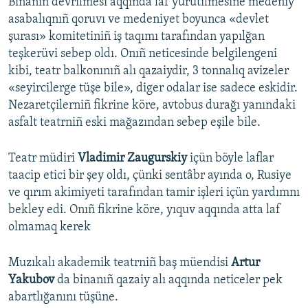
Binanıñ devrilmesi aqqında laf yürütilmesine medeniy
asabalıqnıñ qoruvı ve medeniyet boyunca «devlet
şurası» komitetiniñ iş taqımı tarafından yapılğan
teşkerüvi sebep oldı. Onıñ neticesinde belgilengeni
kibi, teatr balkonınıñ alı qazaiydir, 3 tonnalıq avizeler
«seyircilerge tüşe bile», diger odalar ise sadece eskidir.
Nezaretçilerniñ fikrine köre, avtobus durağı yanındaki
asfalt teatrniñ eski mağazından sebep eşile bile.
Teatr müdiri
Vladimir Zaugurskiy
içün böyle laflar
taacip etici bir şey oldı, çünki sentâbr ayında o, Rusiye
ve qırım akimiyeti tarafından tamir işleri içün yardımnı
bekley edi. Onıñ fikrine köre, yıquv aqqında atta laf
olmamaq kerek
Muzıkalı akademik teatrniñ baş müendisi
Artur
Yakubov
da binanıñ qazaiy alı aqqında neticeler pek
abartlığanını tüşüne.