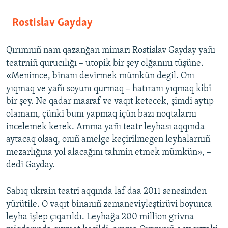
Rostislav Gayday
Qırımnıñ nam qazanğan mimarı Rostislav Gayday yañı
teatrniñ qurucılığı – utopik bir şey olğanını tüşüne.
«Menimce, binanı devirmek mümkün degil. Onı
yıqmaq ve yañı soyunı qurmaq – hatıranı yıqmaq kibi
bir şey. Ne qadar masraf ve vaqıt ketecek, şimdi aytıp
olamam, çünki bunı yapmaq içün bazı noqtalarnı
incelemek kerek. Amma yañı teatr leyhası aqqında
aytacaq olsaq, onıñ amelge keçirilmegen leyhalarnıñ
mezarlığına yol alacağını tahmin etmek mümkün», –
dedi Gayday.
Sabıq ukrain teatri aqqında laf daa 2011 senesinden
yürütile. O vaqıt binanıñ zemaneviyleştirüvi boyunca
leyha işlep çıqarıldı. Leyhağa 200 million grivna