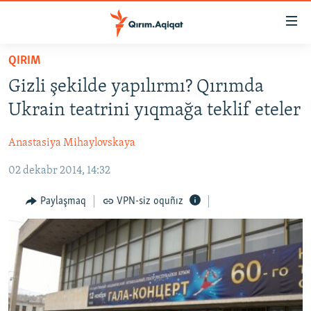
Link
açıqlığı
Esas
QIRIM
mündericege
HABERLER
Gizli şekilde yapılırmı? Qırımda
qaytmaq
SİYASET
Baş
Ukrain teatrini yıqmağa teklif eteler
İQTİSADİYAT
navigatsiyağa
qaytmaq
Anastasiya Mihaylovskaya
CEMİYET
Qıdıruvğa
02 dekabr 2014, 14:32
MEDENİYET
qaytmaq
İNSAN AQLARI
Paylaşmaq
VPN-siz oquñız
VİDEO
SÜRET
BLOGLAR
FİKİR