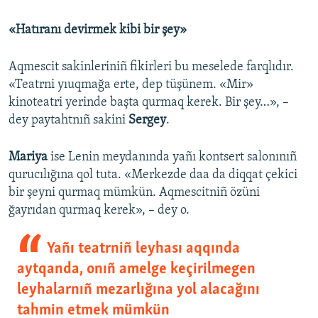
«Hatıranı devirmek kibi bir şey»
Aqmescit sakinleriniñ fikirleri bu meselede farqlıdır.
«Teatrni yıuqmağa erte, dep tüşünem. «Mir»
kinoteatri yerinde başta qurmaq kerek. Bir şey…», –
dey paytahtnıñ sakini
Sergey
.
Mariya
ise Lenin meydanında yañı kontsert salonınıñ
qurucılığına qol tuta. «Merkezde daa da diqqat çekici
bir şeyni qurmaq mümkün. Aqmescitniñ özüni
ğayrıdan qurmaq kerek», – dey o.
Yañı teatrniñ leyhası aqqında
aytqanda, onıñ amelge keçirilmegen
leyhalarnıñ mezarlığına yol alacağını
tahmin etmek mümkün