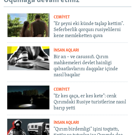
Oqumağa devam etiñiz
CEMİYET
"Er şeyni eki künde taşlap kettim".
Seferberlik qorqusı rusiyelilerni
kene memleketten quva
İNSAN AQLARI
Bir an – ve casussıñ. Qırım
mahkemeleri devlet hainligi
qabaatlavlarını daqqalar içinde
nasıl baqalar
CEMİYET
"Er kes qaça, er kes kete": cenk
Qırımdaki Rusiye turistlerine nasıl
barıp yetti
İNSAN AQLARI
"Qırım birdemligi" işini toqtattı,