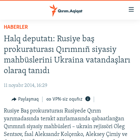
Link
açıqlığı
Esas
HABERLER
mündericege
HABERLER
Halq deputatı: Rusiye baş
qaytmaq
SİYASET
Baş
prokuraturası Qırımnıñ siyasiy
İQTİSADİYAT
navigatsiyağa
mahbüslerini Ukraina vatandaşları
qaytmaq
CEMİYET
olaraq tanıdı
Qıdıruvğa
MEDENİYET
qaytmaq
11 noyabr 2014, 16:29
İNSAN AQLARI
Paylaşmaq
VPN-siz oquñız
VİDEO
Rusiye Baş prokuraturası Rusiyede Qırım
SÜRET
yarımadasında terakt azırlamasında qabaatlanğan
BLOGLAR
Qırımnıñ siyasiy mahbüsleri – ukrain rejissöri Oleg
Sentsov, faal Aleksandr Kolçenko, Aleksey Çirniy ve
FİKİR