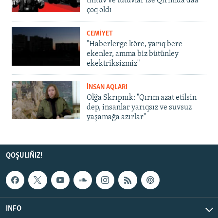
tintüv ve tutuvlar ise Qırımda daa
çoq oldı
CEMİYET
"Haberlerge köre, yarıq bere
ekenler, amma biz bütünley
ekektriksizmiz"
İNSAN AQLARI
Olğa Skrıpnık: "Qırım azat etilsin
dep, insanlar yarıqsız ve suvsuz
yaşamağa azırlar"
QOŞULIÑIZ!
INFO