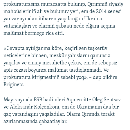
prokuraturasına muracaatta bulunıp, Qırımnıñ siyasiy
mahbüsleriniñ alı ve bulunuv yeri, em de 2014 senesi
yanvar ayından itibaren yaqalanğan Ukraina
vatandaşları ve olarnıñ qabaatı nede olğanı aqqına
malümat bermege rica etti.
«Cevapta aytılğanına köre, keçirilgen teşkerüv
neticelerine binaen, mezkür şahıslarnı qanunsız
yaqalav ve cinaiy mesülietke çeküv, em de sebepsiz
apis cezası boyunca malümat tasdıqlanmadı. Ve
prokuratura kirişmesiniñ sebebi yoq», – dep bildire
Briginets.
Mayıs ayında FSB hadimleri Aqmescitte Oleg Sentsov
ve Aleksandr Kolçenkonı, em de Ukrainanıñ daa bir
qaç vatandaşını yaqaladılar. Olarnı Qırımda terakt
azırlanmasında qabaatlaylar.