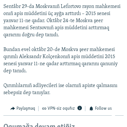
Sentâbr 29-da Moskvanıñ Lefortovo rayon mahkemesi
onıñ apis müddetini üç ayğa arttırdı – 2015 senesi
yanvar 11-ne qadar. Oktâbr 24-te Moskva şeer
mahkemesi Sentsovnıñ apis müddetini arttırmaq
qararını doğru dep tanıdı.
Bundan evel oktâbr 20-de Moskva şeer mahkemesi
qırımlı Aleksandr Kolçenkonıñ apis müddetini 2015
senesi yanvar 11-ne qadar arttırmaq qararını qanuniy
dep tanıdı.
Qırımlılarnıñ adliyecileri ise olarnıñ apiste qalmasını
sebepsiz dep tanıylar.
Paylaşmaq
VPN-siz oquñız
Follow us