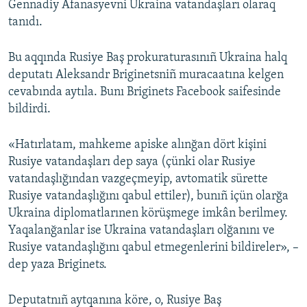
Gennadiy Afanasyevni Ukraina vatandaşları olaraq
tanıdı.
Русский
Українською
Bu aqqında Rusiye Baş prokuraturasınıñ Ukraina halq
deputatı Aleksandr Briginetsniñ muracaatına kelgen
QOŞULIÑIZ!
cevabında aytıla. Bunı Briginets Facebook saifesinde
bildirdi.
«Hatırlatam, mahkeme apiske alınğan dört kişini
RFE/RS bütün saytları
Rusiye vatandaşları dep saya (çünki olar Rusiye
vatandaşlığından vazgeçmeyip, avtomatik sürette
Rusiye vatandaşlığını qabul ettiler), bunıñ içün olarğa
Ukraina diplomatlarınen körüşmege imkân berilmey.
Yaqalanğanlar ise Ukraina vatandaşları olğanını ve
Rusiye vatandaşlığını qabul etmegenlerini bildireler», –
dep yaza Briginets.
Deputatnıñ aytqanına köre, o, Rusiye Baş