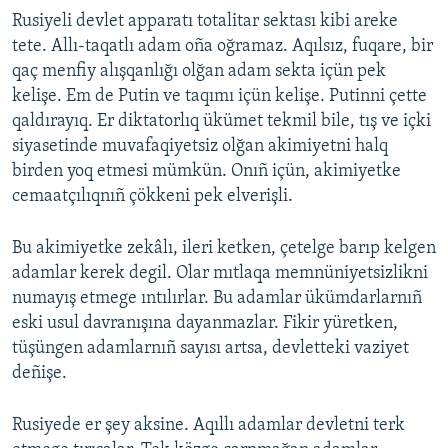
Rusiyeli devlet apparatı totalitar sektası kibi areke
tete. Allı-taqatlı adam oña oğramaz. Aqılsız, fuqare, bir
qaç menfiy alışqanlığı olğan adam sekta içün pek
kelişe. Em de Putin ve taqımı içün kelişe. Putinni çette
qaldırayıq. Er diktatorlıq ükümet tekmil bile, tış ve içki
siyasetinde muvafaqiyetsiz olğan akimiyetni halq
birden yoq etmesi mümkün. Onıñ içün, akimiyetke
cemaatçılıqnıñ çökkeni pek elverişli.
Bu akimiyetke zekâlı, ileri ketken, çetelge barıp kelgen
adamlar kerek degil. Olar mıtlaqa memnüniyetsizlikni
numayış etmege ıntılırlar. Bu adamlar ükümdarlarnıñ
eski usul davranışına dayanmazlar. Fikir yüretken,
tüşüngen adamlarnıñ sayısı artsa, devletteki vaziyet
deñişe.
Rusiyede er şey aksine. Aqıllı adamlar devletni terk