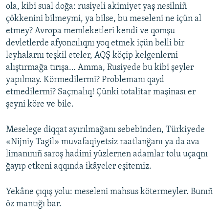
ola, kibi sual doğa: rusiyeli akimiyet yaş nesilniñ
çökkenini bilmeymi, ya bilse, bu meseleni ne içün al
etmey? Avropa memleketleri kendi ve qomşu
devletlerde afyoncılıqnı yoq etmek içün belli bir
leyhalarnı teşkil eteler, AQŞ köçip kelgenlerni
alıştırmağa tırışa… Amma, Rusiyede bu kibi şeyler
yapılmay. Körmedilermi? Problemanı qayd
etmedilermi? Saçmalıq! Çünki totalitar maşinası er
şeyni köre ve bile.
Meselege diqqat ayırılmağanı sebebinden, Türkiyede
«Nijniy Tagil» muvafaqiyetsiz raatlanğanı ya da ava
limanınıñ saroş hadimi yüzlernen adamlar tolu uçaqnı
ğayıp etkeni aqqında ikâyeler eşitemiz.
Yekâne çıqış yolu: meseleni mahsus kötermeyler. Bunıñ
öz mantığı bar.