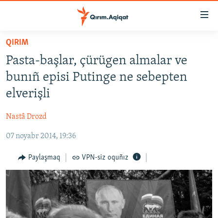
Link
açıqlığı
Esas
QIRIM
mündericege
HABERLER
Pasta-başlar, çürügen almalar ve
qaytmaq
SİYASET
Baş
bunıñ episi Putinge ne sebepten
İQTİSADİYAT
navigatsiyağa
elverişli
qaytmaq
CEMİYET
Qıdıruvğa
Nastâ Drozd
MEDENİYET
qaytmaq
07 noyabr 2014, 19:36
İNSAN AQLARI
VİDEO
Paylaşmaq
VPN-siz oquñız
SÜRET
BLOGLAR
FİKİR