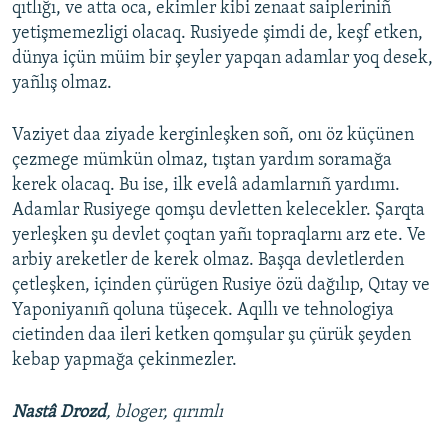
qıtlığı, ve atta oca, ekimler kibi zenaat saipleriniñ
yetişmemezligi olacaq. Rusiyede şimdi de, keşf etken,
dünya içün müim bir şeyler yapqan adamlar yoq desek,
yañlış olmaz.
Vaziyet daa ziyade kerginleşken soñ, onı öz küçünen
çezmege mümkün olmaz, tıştan yardım soramağa
kerek olacaq. Bu ise, ilk evelâ adamlarnıñ yardımı.
Adamlar Rusiyege qomşu devletten kelecekler. Şarqta
yerleşken şu devlet çoqtan yañı topraqlarnı arz ete. Ve
arbiy areketler de kerek olmaz. Başqa devletlerden
çetleşken, içinden çürügen Rusiye özü dağılıp, Qıtay ve
Yaponiyanıñ qoluna tüşecek. Aqıllı ve tehnologiya
cietinden daa ileri ketken qomşular şu çürük şeyden
kebap yapmağa çekinmezler.
Nastâ Drozd
, bloger, qırımlı