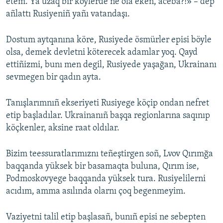
etem. Ya uzaq bir köylerde ne ola eken, aceba?!» – dep
añlattı Rusiyeniñ yañı vatandaşı.
Dostum aytqanına köre, Rusiyede ösmürler episi böyle
olsa, demek devletni köterecek adamlar yoq. Qayd
ettiñizmi, bunı men degil, Rusiyede yaşağan, Ukrainanı
sevmegen bir qadın ayta.
Tanışlarımnıñ ekseriyeti Rusiyege köçip ondan nefret
etip başladılar. Ukrainanıñ başqa regionlarına saqınıp
köçkenler, aksine raat oldılar.
Bizim teessuratlarımıznı teñeştirgen soñ, Lvov Qırımğa
baqqanda yüksek bir basamaqta buluna, Qırım ise,
Podmoskovyege baqqanda yüksek tura. Rusiyelilerni
acıdım, amma asılında olarnı çoq begenmeyim.
Vaziyetni talil etip başlasañ, bunıñ episi ne sebepten