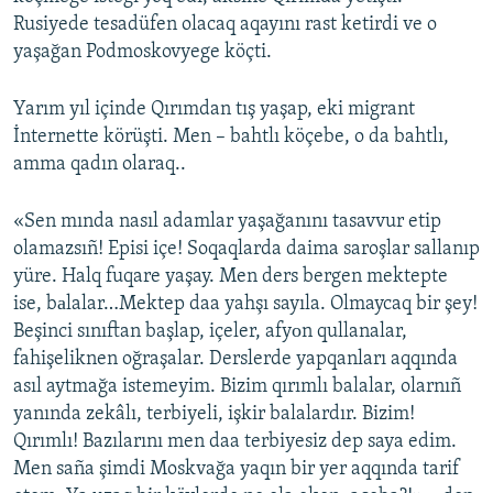
Rusiyede tesadüfen olacaq aqayını rast ketirdi ve o
yaşağan Podmoskovyege köçti.
Yarım yıl içinde Qırımdan tış yaşap, eki migrant
İnternette körüşti. Men – bahtlı köçebe, o da bahtlı,
amma qadın olaraq..
«Sen mında nasıl adamlar yaşağanını tasavvur etip
olamazsıñ! Episi içe! Soqaqlarda daima saroşlar sallanıp
yüre. Halq fuqare yaşay. Men ders bergen mektepte
ise, bаlalar…Mektep daa yahşı sayıla. Olmaycaq bir şey!
Beşinci sınıftan başlap, içeler, afyоn qullanalar,
fahişeliknen oğraşalar. Derslerde yapqanları aqqında
asıl aytmağa istemeyim. Bizim qırımlı balalar, olarnıñ
yanında zekâlı, terbiyeli, işkir balalardır. Bizim!
Qırımlı! Bazılarını men daa terbiyesiz dep saya edim.
Men saña şimdi Moskvağa yaqın bir yer aqqında tarif