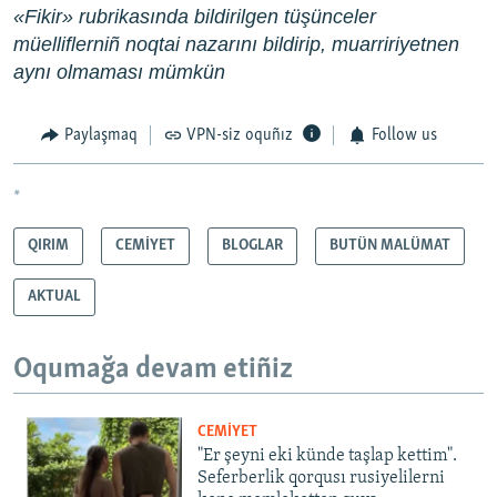
«Fikir» rubrikasında bildirilgen tüşünceler
müelliflerniñ noqtai nazarını bildirip, muarririyetnen
aynı olmaması mümkün
Paylaşmaq
VPN-siz oquñız
Follow us
*
QIRIM
CEMİYET
BLOGLAR
BUTÜN MALÜMAT
AKTUAL
Oqumağa devam etiñiz
CEMİYET
"Er şeyni eki künde taşlap kettim".
Seferberlik qorqusı rusiyelilerni