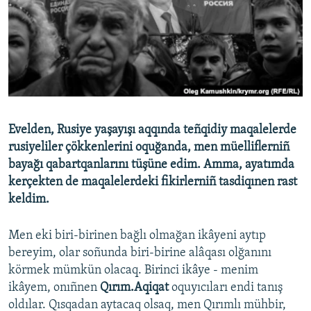
Русский
Українською
QOŞULIÑIZ!
Evelden, Rusiye yaşayışı aqqında teñqidiy maqalelerde
rusiyeliler çökkenlerini oquğanda, men müelliflerniñ
RFE/RS bütün saytları
bayağı qabartqanlarını tüşüne edim. Amma, ayatımda
kerçekten de maqalelerdeki fikirlerniñ tasdiqınen rast
keldim.
Men eki biri-birinen bağlı olmağan ikâyeni aytıp
bereyim, olar soñunda biri-birine alâqası olğanını
körmek mümkün olacaq. Birinci ikâye - menim
ikâyem, onıñnen
Qırım.Aqiqat
oquyıcıları endi tanış
oldılar. Qısqadan aytacaq olsaq, men Qırımlı mühbir,