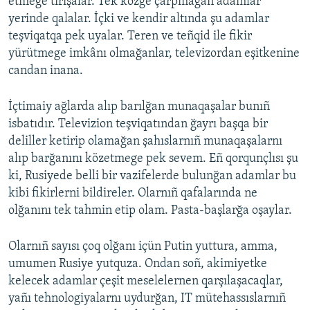
etmege tırışalar. Tek közge çarpmağan adamlar
yerinde qalalar. İçki ve kendir altında şu adamlar
teşviqatqa pek uyalar. Teren ve teñqid ile fikir
yürütmege imkânı olmağanlar, televizordan eşitkenine
candan inana.
İçtimaiy ağlarda alıp barılğan munaqaşalar bunıñ
isbatıdır. Televizion teşviqatından ğayrı başqa bir
deliller ketirip olamağan şahıslarnıñ munaqaşalarnı
alıp barğanını közetmege pek sevem. Eñ qorqunçlısı şu
ki, Rusiyede belli bir vazifelerde bulunğan adamlar bu
kibi fikirlerni bildireler. Olarnıñ qafalarında ne
olğanını tek tahmin etip olam. Pasta-başlarğa oşaylar.
Olarnıñ sayısı çoq olğanı içün Putin yuttura, amma,
umumen Rusiye yutquza. Ondan soñ, akimiyetke
kelecek adamlar çeşit meselelernen qarşılaşacaqlar,
yañı tehnologiyalarnı uydurğan, IT mütehassıslarnıñ