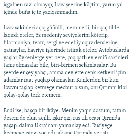
işğalnen razı olmayıp, Lvov şeerine köçtim, yarım yıl
içinde buña iç te yazıqsınmadım.
Lvov sakinleri açıq göñülli, merametli, bir qaç tilde
laqırdı eteler, öz medeniy seviyelerini köterip,
filarmoniya, teatr, sergi ve edebiy oquv derslerine
qatnaylar, hayriye işlerinde iştirak eteler. Avtobuslarda
yaşlar üykenlerge yer bere, çoq qatlı evlerniñ sakinleri
tanış olmasalar bile, biri-birinen selâmlaşalar. Bu
şeerde er şey yahşı, amma devlette cenk ketkeni içün
adamlar raat yuqlap olamaylar. Künlerden bir kün
Lvovnı taşlap ketmege mecbur olsam, onı Qırımnı kibi
qolay-qolay terk etemem.
Endi ise, başqa bir ikâye. Menim yaqın dostum, tatam
desem de olur, aqıllı, işkir qız, rus tili ocası Qırımda
yaşap, daima Ukrainanı yamanlay edi. Rusiyege
köçmege istegi yoq edi, aksine Qırımda yetişti.