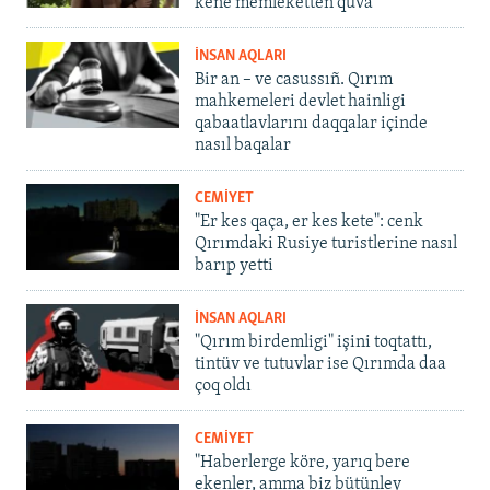
kene memleketten quva
İNSAN AQLARI
Bir an – ve casussıñ. Qırım
mahkemeleri devlet hainligi
qabaatlavlarını daqqalar içinde
nasıl baqalar
CEMİYET
"Er kes qaça, er kes kete": cenk
Qırımdaki Rusiye turistlerine nasıl
barıp yetti
İNSAN AQLARI
"Qırım birdemligi" işini toqtattı,
tintüv ve tutuvlar ise Qırımda daa
çoq oldı
CEMİYET
"Haberlerge köre, yarıq bere
ekenler, amma biz bütünley