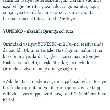
saasında vaziyet beterleşkeni içün, Ukraina vaqtınca
işğal etilgen territoriyağa halqara, gumanitar, uquq
qorçalayıcı teşkilâtlarnıñ er angi vasta ve vaqıtta
barmalarına qol tuta», – dedi Perebiynis.
YÜNESKO – ukrainli Qırımğa qol tuta
Qırımdaki vaziyet YÜNESKO-nıñ 195-nci sessiyasında
da baqıldı. Ukraina Tış İşler Nazirliginiñ malümatına
köre, munaqaşalarda tış işler naziri muavini Sergey
Kislitsa iştirak etti, o teşkilâtqa kirgen devletlerni
Qırımda vaziyetni taqip etmege çağırdı.
«Vekiller, tasil, medeniyet, din aqqı bozuluvları, Rusiye
tarafından qırımtatar vekilleriniñ qorquzuvı ve taqip
etilüvine ayırı diqqat ayırdılar»,– dedi TİN-niñ matbuat
kâtibi.