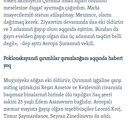
«Men akimiyetni Qırımda insan aqları bozuluvı
meselesine diqqat ayırmağa çağırdım. Maña
imayecilerniñ statusı añlaşılmay. Menimce, olarnı
dağıtmaq kerek. Ziyaretim devamında daa eki öldürüv
ve 3 adamnıñ ğayıp oluvı aqqında eşittim. Bundan da
ğayrı evelden ğayıp olğan daa üç adamnıñ taqdiri belli
degil», –dep ayttı Avropa Şurasınıñ vekili.
Poklonskayanıñ qırımlılar qırsızlanğanı aqqında haberi
yoq
Muyjniyeks añğan eki öldürüv, Qırımnıñ işğaline qarşı
miting iştirakçisi Reşat Ametov ve Kezlevniñ civarında
baqımsız binalarnıñ birinde ölü tapılğan Saq şeeri
sakini 25 yaşlı Edem Asanovnen bağlıdır. Avropalı
memur mayısta ğayıp olğan teşebbüsçiler Leonid Korj,
Timur Şaymardanov, Seyran Zinedinovnı da añdı.