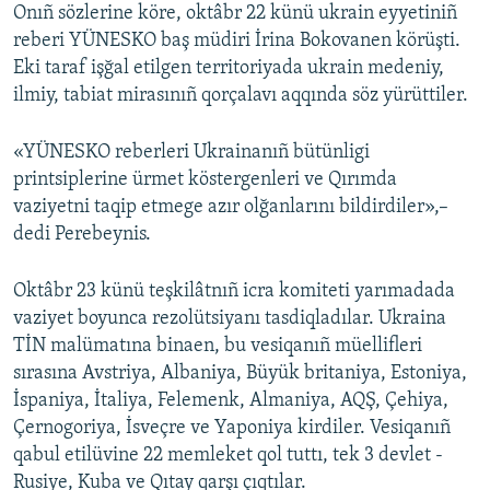
Onıñ sözlerine köre, oktâbr 22 künü ukrain eyyetiniñ
reberi YÜNESKO baş müdiri İrina Bokovanen körüşti.
Eki taraf işğal etilgen territoriyada ukrain medeniy,
ilmiy, tabiat mirasınıñ qorçalavı aqqında söz yürüttiler.
«YÜNESKO reberleri Ukrainanıñ bütünligi
printsiplerine ürmet köstergenleri ve Qırımda
vaziyetni taqip etmege azır olğanlarını bildirdiler»,–
dedi Perebeynis.
Oktâbr 23 künü teşkilâtnıñ icra komiteti yarımadada
vaziyet boyunca rezolütsiyanı tasdiqladılar. Ukraina
TİN malümatına binaen, bu vesiqanıñ müellifleri
sırasına Avstriya, Albaniya, Büyük britaniya, Estoniya,
İspaniya, İtaliya, Felemenk, Almaniya, AQŞ, Çehiya,
Çernogoriya, İsveçre ve Yaponiya kirdiler. Vesiqanıñ
qabul etilüvine 22 memleket qol tuttı, tek 3 devlet -
Rusiye, Kuba ve Qıtay qarşı çıqtılar.