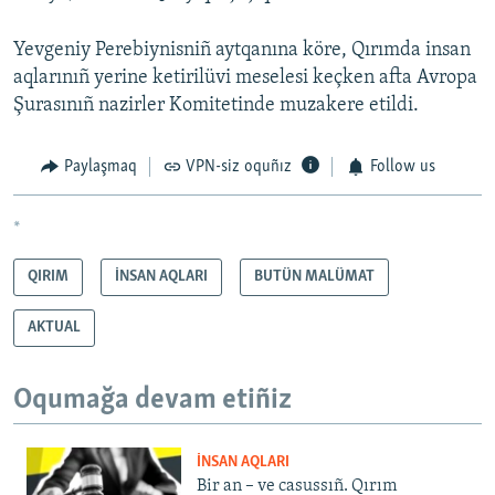
Yevgeniy Perebiynisniñ aytqanına köre, Qırımda insan
aqlarınıñ yerine ketirilüvi meselesi keçken afta Avropa
Şurasınıñ nazirler Komitetinde muzakere etildi.
Paylaşmaq
VPN-siz oquñız
Follow us
*
QIRIM
İNSAN AQLARI
BUTÜN MALÜMAT
AKTUAL
Oqumağa devam etiñiz
İNSAN AQLARI
Bir an – ve casussıñ. Qırım