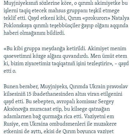
Muyjniyeksnıñ sözlerine köre, o qırımlı akimiyetke bu
işlerni taqiq etecek mahsus gruppanı teşkil etmege
teklif etti. Qayd etkeni kibi, Qırım «prokurorı» Natalya
Poklonskaya qırımlı teşebbüsçiler ğayıp olğanı aqqında
haberi olmağanını bildirdi.
«Bu kibi gruppa meydanğa ketirildi. Akimiyet menim
qasevetimni közge alğanı quvandırdı. Men ümüt etem
ki, bizim ziyaretimiz taqiqatnıñ işini tezleştirir», – qayd
etti o.
Bunen beraber, Muyjniyeks, Qırımda Ukrain pravoslav
kilsesiniñ 15 ibadethanesinden altısı viran etilgenini
qayd etti. Bu sebepten, avropalı komissar Sergey
Aksönovğa muracaat etip, bu kilsege qatnağan
adamlarnen bağ qurmağa rica etti. Vaziyetni em
Rusiye, em Ukraina ombudsmenleri ile muzakere
etkenini de ayttı, ekisi de Qırım boyunca vaziyet