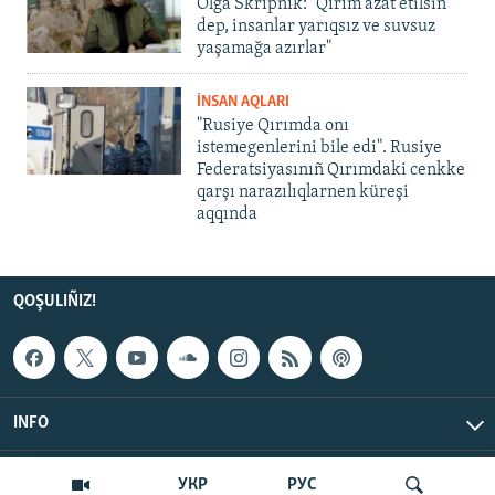
Olğa Skrıpnık: "Qırım azat etilsin
dep, insanlar yarıqsız ve suvsuz
yaşamağa azırlar"
İNSAN AQLARI
"Rusiye Qırımda onı
istemegenlerini bile edi". Rusiye
Federatsiyasınıñ Qırımdaki cenkke
qarşı narazılıqlarnen küreşi
aqqında
QOŞULIÑIZ!
INFO
© Qırım.Aqiqat, 2026 | All Rights Reserved.
УКР
РУС