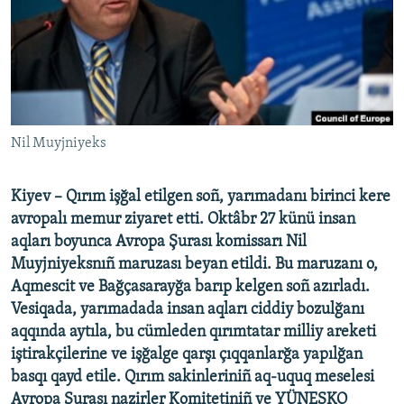
Русский
Українською
QOŞULIÑIZ!
​Nil Muyjniyeks
Kiyev – Qırım işğal etilgen soñ, yarımadanı birinci kere
RFE/RS bütün saytları
avropalı memur ziyaret etti. Oktâbr 27 künü insan
aqları boyunca Avropa Şurası komissarı Nil
Muyjniyeksnıñ maruzası beyan etildi. Bu maruzanı o,
Aqmescit ve Bağçasarayğa barıp kelgen soñ azırladı.
Vesiqada, yarımadada insan aqları ciddiy bozulğanı
aqqında aytıla, bu cümleden qırımtatar milliy areketi
iştirakçilerine ve işğalge qarşı çıqqanlarğa yapılğan
basqı qayd etile. Qırım sakinleriniñ aq-uquq meselesi
Avropa Şurası nazirler Komitetiniñ ve YÜNESKO