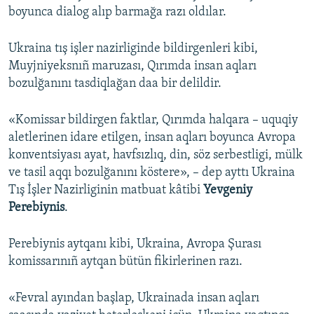
boyunca dialog alıp barmağa razı oldılar.
Ukraina tış işler nazirliginde bildirgenleri kibi,
Muyjniyeksnıñ maruzası, Qırımda insan aqları
bozulğanını tasdiqlağan daa bir delildir.
«Komissar bildirgen faktlar, Qırımda halqara – uquqiy
aletlerinen idare etilgen, insan aqları boyunca Avropa
konventsiyası ayat, havfsızlıq, din, söz serbestligi, mülk
ve tasil aqqı bozulğanını köstere», – dep ayttı Ukraina
Tış İşler Nazirliginin matbuat kâtibi
Yevgeniy
Perebiynis
.
Perebiynis aytqanı kibi, Ukraina, Avropa Şurası
komissarınıñ aytqan bütün fikirlerinen razı.
«Fevral ayından başlap, Ukrainada insan aqları