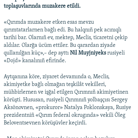
toplaşuvlarında muzakere etildi.
«Qırımda muzakere etken esas mevzu
qırımtatarlarnen bağlı edi. Bu halqnıñ pek acınıqlı
tarihi bar. Olarnıñ ev, mektep, Mеclis, ticaretni çekip
aldılar. Olarğa ücüm ettiler. Bu qarardan ziyade
qullanılğan küç»,– dep ayttı
Nil Muyjniyeks
rusiyeli
«Dojd» kanalınıñ efirinde.
Aytqanına köre, ziyaret devamında o, Meclis,
akimiyetke bağlı olmağan teşkilât vekilleri,
mühbirlernen ve işğal etilgen Qırımnıñ akimiyetinen
körüşti. Hususan, rusiyeli Qırımnıñ yolbaşçısı Sergey
Aksönovnen, «prokuror» Natalya Poklonskaya, Rusiye
prezidentniñ «Qırım federal okrugında» vekili Öleg
Beloventsevnen körüşüvler keçirdi.