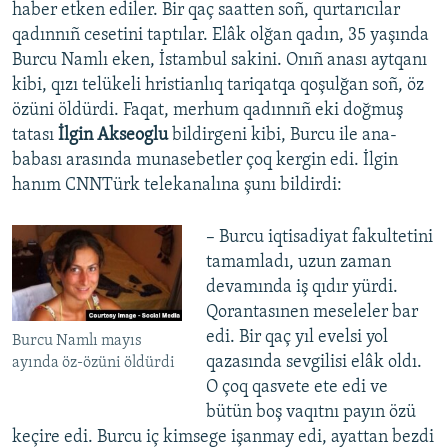
haber etken ediler. Bir qaç saatten soñ, qurtarıcılar
qadınnıñ cesetini taptılar. Elâk olğan qadın, 35 yaşında
Burcu Namlı eken, İstambul sakini. Onıñ anası aytqanı
kibi, qızı telükeli hristianlıq tariqatqa qoşulğan soñ, öz
özüni öldürdi. Faqat, merhum qadınnıñ eki doğmuş
tatası
İlgin Akseoglu
bildirgeni kibi, Burcu ile ana-
babası arasında munasebetler çoq kergin edi. İlgin
hanım CNNTürk telekanalına şunı bildirdi:
– Burcu iqtisadiyat fakultetini
tamamladı, uzun zaman
devamında iş qıdır yürdi.
Qorantasınen meseleler bar
edi. Bir qaç yıl evelsi yol
Burcu Namlı mayıs
qazasında sevgilisi elâk oldı.
ayında öz-özüni öldürdi
O çoq qasvete ete edi ve
bütün boş vaqıtnı payın özü
keçire edi. Burcu iç kimsege işanmay edi, ayattan bezdi