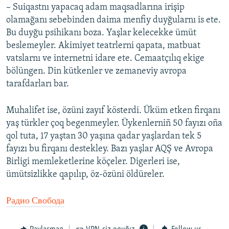
– Suiqastnı yapacaq adam maqsadlarına irişip
olamağanı sebebinden daima menfiy duyğularnı is ete.
Bu duyğu psihikanı boza. Yaşlar kelecekke ümüt
beslemeyler. Akimiyet teatrlerni qapata, matbuat
vatslarnı ve internetni idare ete. Cemaatçılıq ekige
bölüngen. Din kütkenler ve zemaneviy avropa
tarafdarları bar.
Muhalifet ise, özüni zayıf kösterdi. Üküm etken firqanı
yaş türkler çoq begenmeyler. Üykenlerniñ 50 fayızı oña
qol tuta, 17 yaştan 30 yaşına qadar yaşlardan tek 5
fayızı bu firqanı destekley. Bazı yaşlar AQŞ ve Avropa
Birligi memleketlerine köçeler. Digerleri ise,
ümütsizlikke qapılıp, öz-özüni öldüreler.
Радио Свобода