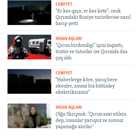
CEMİYET
"Er kes qaça, er kes kete": cenk
Qırımdaki Rusiye turistlerine nasıl
barıp yetti
İNSAN AQLARI
"Qırım birdemligi" işini toqtattı,
tintüv ve tutuvlar ise Qırımda daa
çoq oldı
CEMİYET
"Haberlerge köre, yarıq bere
ekenler, amma biz bütünley
ekektriksizmiz"
İNSAN AQLARI
Olğa Skrıpnık: "Qırım azat etilsin
dep, insanlar yarıqsız ve suvsuz
yaşamağa azırlar"