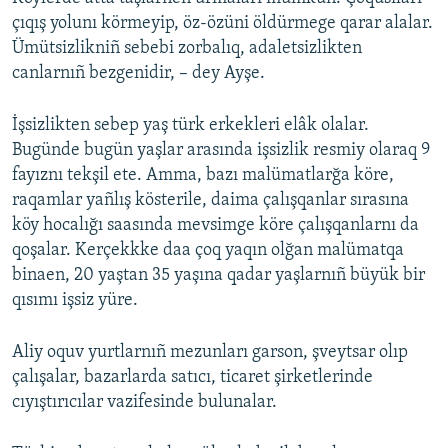
çıqış yolunı körmeyip, öz-özüni öldürmege qarar alalar.
Ümütsizlikniñ sebebi zorbalıq, adaletsizlikten
canlarnıñ bezgenidir, – dey Ayşe.
İşsizlikten sebep yaş türk erkekleri elâk olalar.
Bugünde bugün yaşlar arasında işsizlik resmiy olaraq 9
fayıznı tekşil ete. Amma, bazı malümatlarğa köre,
raqamlar yañlış kösterile, daima çalışqanlar sırasına
köy hocalığı saasında mevsimge köre çalışqanlarnı da
qoşalar. Kerçekkke daa çoq yaqın olğan malümatqa
binaen, 20 yaştan 35 yaşına qadar yaşlarnıñ büyük bir
qısımı işsiz yüre.
Aliy oquv yurtlarnıñ mezunları garson, şveytsar olıp
çalışalar, bazarlarda satıcı, ticaret şirketlerinde
cıyıştırıcılar vazifesinde bulunalar.