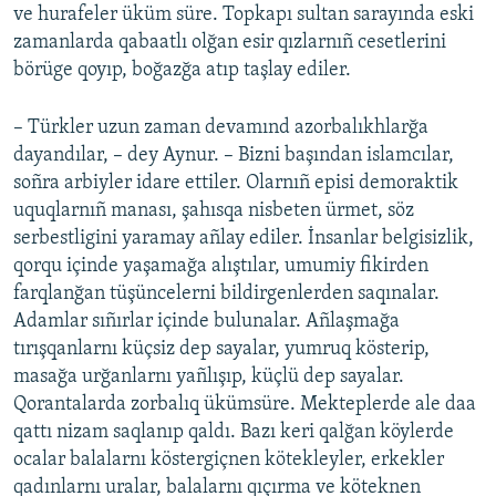
ve hurafeler üküm süre. Topkapı sultan sarayında eski
zamanlarda qabaatlı olğan esir qızlarnıñ cesetlerini
börüge qoyıp, boğazğa atıp taşlay ediler.
– Türkler uzun zaman devamınd azorbalıkhlarğa
dayandılar, – dey Aynur. – Bizni başından islamcılar,
soñra arbiyler idare ettiler. Olarnıñ episi demoraktik
uquqlarnıñ manası, şahısqa nisbeten ürmet, söz
serbestligini yaramay añlay ediler. İnsanlar belgisizlik,
qorqu içinde yaşamağa alıştılar, umumiy fikirden
farqlanğan tüşüncelerni bildirgenlerden saqınalar.
Adamlar sıñırlar içinde bulunalar. Añlaşmağa
tırışqanlarnı küçsiz dep sayalar, yumruq kösterip,
masağa urğanlarnı yañlışıp, küçlü dep sayalar.
Qorantalarda zorbalıq ükümsüre. Mekteplerde ale daa
qattı nizam saqlanıp qaldı. Bazı keri qalğan köylerde
ocalar balalarnı köstergiçnen kötekleyler, erkekler
qadınlarnı uralar, balalarnı qıçırma ve köteknen