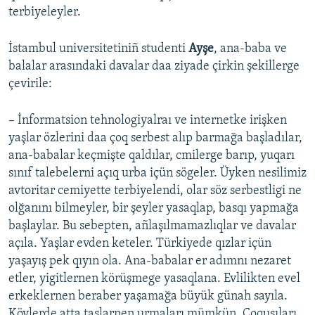
terbiyeleyler.
İstambul universitetiniñ studenti
Ayşe
, ana-baba ve
balalar arasındaki davalar daa ziyade çirkin şekillerge
çevirile:
– İnformatsion tehnologiyalraı ve internetke irişken
yaşlar özlerini daa çoq serbest alıp barmağa başladılar,
ana-babalar keçmişte qaldılar, cmilerge barıp, yuqarı
sınıf talebelerni açıq urba içün sögeler. Üyken nesilimiz
avtoritar cemiyette terbiyelendi, olar söz serbestligi ne
olğanını bilmeyler, bir şeyler yasaqlap, basqı yapmağa
başlaylar. Bu sebepten, añlaşılmamazlıqlar ve davalar
açıla. Yaşlar evden keteler. Türkiyede qızlar içün
yaşayış pek qıyın ola. Ana-babalar er adımnı nezaret
etler, yigitlernen körüşmege yasaqlana. Evlilikten evel
erkeklernen beraber yaşamağa büyük günah sayıla.
Köylerde atta taşlarnen urmaları mümkün. Çoqusıları