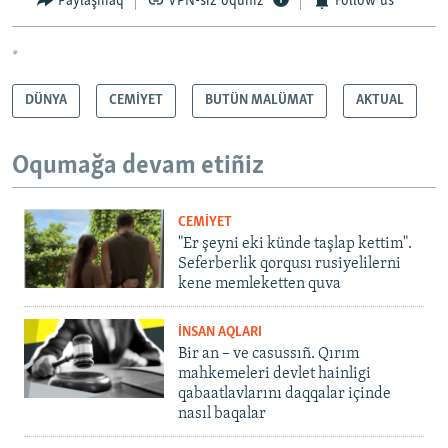
Paylaşmaq
VPN-siz oquñız
Follow us
*
DÜNYA
CEMİYET
BUTÜN MALÜMAT
AKTUAL
Oqumağa devam etiñiz
CEMİYET
"Er şeyni eki künde taşlap kettim".
Seferberlik qorqusı rusiyelilerni
kene memleketten quva
İNSAN AQLARI
Bir an – ve casussıñ. Qırım
mahkemeleri devlet hainligi
qabaatlavlarını daqqalar içinde
nasıl baqalar