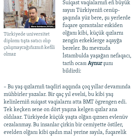
Suiqast vaqialarnıñ eñ büyük
sayısı Türkiyeniñ cenüp-
şaqında yüz bere, şu yerlerde
fuqare qorantalar eskiden
olğanı kibi, küçük qızlarnı
Türkiyede universitet
zengin erkeklerge aqayğa
diplomı tışta satıcı olıp
çalışmaycağıñıznıñ kefili
bereler. Bu mevzuda
olmaz
İstambulda yaşağan nefaqacı,
tarih ocası
Aynur
şunı
bildirdi:
– Bu yaş qızlarnıñ taqdiri aqqında çoq yıllar devamında
mühbirler yazalar. Bir qaç yıl evelsi, bu kibi yaş
kelinlerniñ suiqast vaqialarnı atta BMT ögrengen edi.
Tek keçken sene on dört yaşına kelgen qızlar ana
oldılaar. Türkiyede küçük yaşta olğan qıznen evlenüv
cezalanmay. Bu insanlar çirkin bir cemiyette östiler,
evelden olğanı kibi qadın mal yerine sayıla, fuqarelik