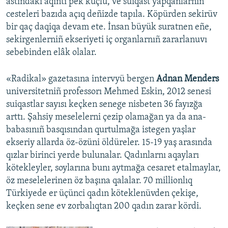
astındaki aqıntı pek küçlü, ve suiqast yapqanlarnıñ
cesteleri bazıda açıq deñizde tapıla. Köpürden sekirüv
bir qaç daqiqa devam ete. İnsan büyük suratnen eñe,
sekirgenlerniñ ekseriyeti iç organlarnıñ zararlanuvı
sebebinden elâk olalar.
«Radikal» gazetasına intervyü bergen
Adnan Menders
universitetniñ professorı Mehmed Eskin, 2012 senesi
suiqastlar sayısı keçken senege nisbeten 36 fayızğa
arttı. Şahsiy meselelerni çezip olamağan ya da ana-
babasınıñ basqısından qurtulmağa istegen yaşlar
ekseriy allarda öz-özüni öldüreler. 15-19 yaş arasında
qızlar birinci yerde bulunalar. Qadınlarnı aqayları
kötekleyler, soylarına bunı aytmağa cesaret etalmaylar,
öz meselelerinen öz başına qalalar. 70 millionlıq
Türkiyede er üçünci qadın köteklenüvden çekişe,
keçken sene ev zorbalıqtan 200 qadın zarar kördi.