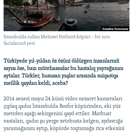
Русский
Українською
QOŞULIÑIZ!
İstambulda sultan Mehmet Fatihniñ köpüri – bir sıra
facialarnıñ yeri
Türkiyede yıl-yıldan öz özüni öldürgen insanlarnıñ
RFE/RS bütün saytları
sayısı öse, bazı mütehassıslar bu hastalıq yayrağanını
aytalar. Türkler, hususan yaşlar arasında suiqastqa
meillik qaydan keldi, aceba?
2014 senesi mayıs 24 künü video nezaret kameraları
çıplaq qadın İstambulda Bosfor köpürinden, eki yüz
metrden aşağı sekirgenini qayd ettiler. Matbuat
vastaları, qadın şu yerge avtobusta kelgen, aydavcığa
yaramağanını aytıp, köpürde toqtamağa rica etkenini