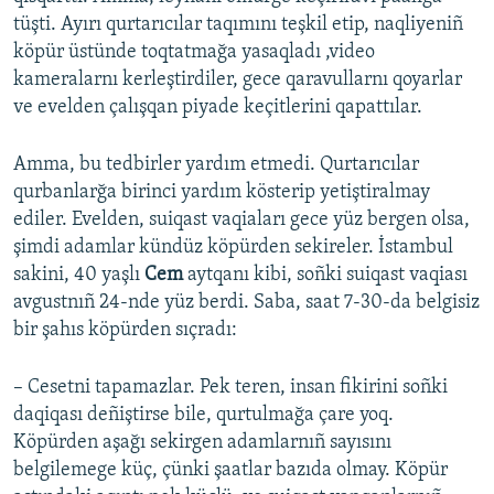
tüşti. Ayırı qurtarıcılar taqımını teşkil etip, naqliyeniñ
köpür üstünde toqtatmağa yasaqladı ,video
kameralarnı kerleştirdiler, gece qaravullarnı qoyarlar
ve evelden çalışqan piyade keçitlerini qapattılar.
Amma, bu tedbirler yardım etmedi. Qurtarıcılar
qurbanlarğa birinci yardım kösterip yetiştiralmay
ediler. Evelden, suiqast vaqiaları gece yüz bergen olsa,
şimdi adamlar kündüz köpürden sekireler. İstambul
sakini, 40 yaşlı
Cem
aytqanı kibi, soñki suiqast vaqiası
avgustnıñ 24-nde yüz berdi. Saba, saat 7-30-da belgisiz
bir şahıs köpürden sıçradı:
– Cesetni tapamazlar. Pek teren, insan fikirini soñki
daqiqası deñiştirse bile, qurtulmağa çare yoq.
Köpürden aşağı sekirgen adamlarnıñ sayısını
belgilemege küç, çünki şaatlar bazıda olmay. Köpür