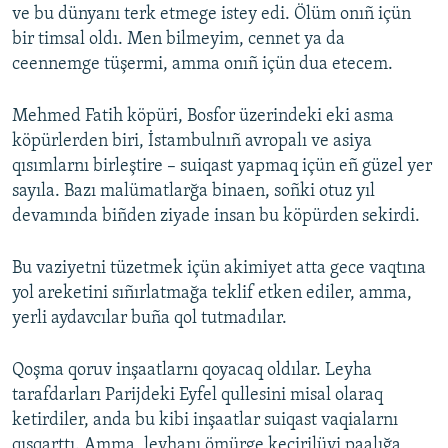
ve bu dünyanı terk etmege istey edi. Ölüm onıñ içün
bir timsal oldı. Men bilmeyim, cennet ya da
ceennemge tüşermi, amma onıñ içün dua etecem.
Mehmed Fatih köpüri, Bosfor üzerindeki eki asma
köpürlerden biri, İstambulnıñ avropalı ve asiya
qısımlarnı birleştire – suiqast yapmaq içün eñ güzel yer
sayıla. Bazı malümatlarğa binaen, soñki otuz yıl
devamında biñden ziyade insan bu köpürden sekirdi.
Bu vaziyetni tüzetmek içün akimiyet atta gece vaqtına
yol areketini sıñırlatmağa teklif etken ediler, amma,
yerli aydavcılar buña qol tutmadılar.
Qoşma qoruv inşaatlarnı qoyacaq oldılar. Leyha
tarafdarları Parijdeki Eyfel qullesini misal olaraq
ketirdiler, anda bu kibi inşaatlar suiqast vaqialarnı
qısqarttı. Amma, leyhanı ömürge keçirilüvi paalığa