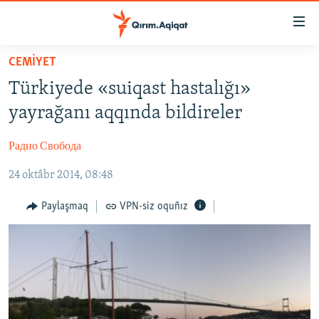
Link
açıqlığı
Esas
CEMİYET
mündericege
HABERLER
Türkiyede «suiqast hastalığı»
qaytmaq
SİYASET
Baş
yayrağanı aqqında bildireler
İQTİSADİYAT
navigatsiyağa
qaytmaq
Радио Свобода
CEMİYET
Qıdıruvğa
24 oktâbr 2014, 08:48
MEDENİYET
qaytmaq
İNSAN AQLARI
Paylaşmaq
VPN-siz oquñız
VİDEO
SÜRET
BLOGLAR
FİKİR