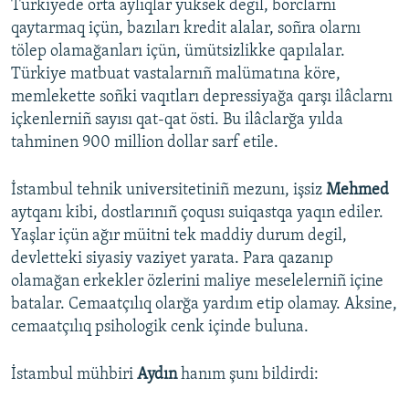
Türkiyede orta aylıqlar yüksek degil, borclarnı
qaytarmaq içün, bazıları kredit alalar, soñra olarnı
tölep olamağanları içün, ümütsizlikke qapılalar.
Türkiye matbuat vastalarnıñ malümatına köre,
memlekette soñki vaqıtları depressiyağa qarşı ilâclarnı
içkenlerniñ sayısı qat-qat östi. Bu ilâclarğa yılda
tahminen 900 million dollar sarf etile.
İstambul tehnik universitetiniñ mezunı, işsiz
Mehmed
aytqanı kibi, dostlarınıñ çoqusı suiqastqa yaqın ediler.
Yaşlar içün ağır müitni tek maddiy durum degil,
devletteki siyasiy vaziyet yarata. Para qazanıp
olamağan erkekler özlerini maliye meselelerniñ içine
batalar. Cemaatçılıq olarğa yardım etip olamay. Aksine,
cemaatçılıq psihologik cenk içinde buluna.
İstambul mühbiri
Aydın
hanım şunı bildirdi: