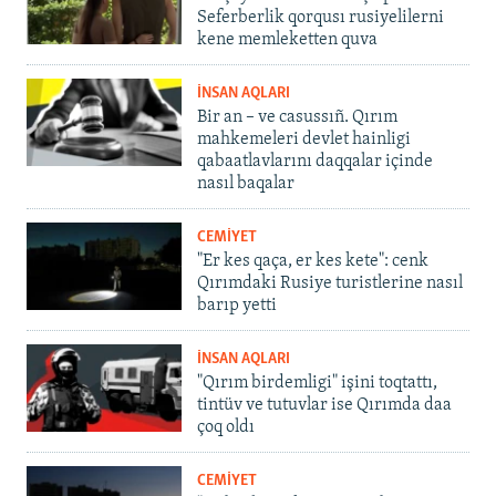
Seferberlik qorqusı rusiyelilerni
kene memleketten quva
İNSAN AQLARI
Bir an – ve casussıñ. Qırım
mahkemeleri devlet hainligi
qabaatlavlarını daqqalar içinde
nasıl baqalar
CEMİYET
"Er kes qaça, er kes kete": cenk
Qırımdaki Rusiye turistlerine nasıl
barıp yetti
İNSAN AQLARI
"Qırım birdemligi" işini toqtattı,
tintüv ve tutuvlar ise Qırımda daa
çoq oldı
CEMİYET