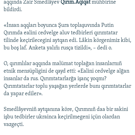
aqqında Zair Smedlâyev
Qırım.Aqiqat
mühbirine
bildirdi.
Русский
Українською
«İnsan aqqları boyunca Şura toplaşuvında Putin
Qırımda ealini cedvelge aluv tedbirleri qırımtatar
QOŞULIÑIZ!
tilinde keçirilecegini aytqan edi. Lâkin körgenimiz kibi,
bu boş laf. Anketa yalıñı rusça tizildi», – dedi o.
O, qırımlılar aqqında malümat toplağan insanlarnıñ
RFE/RS bütün saytları
etnik mensüpligini de qayd etti: «Ealini cedvelge alğan
insanlar da rus. Qırımtatarlarğa işanç yoqmı?
Qırımtatarlar toplu yaşağan yerlerde bunı qırımtatarlar
da yapar ediler».
Smedlâyevniñ aytqanına köre, Qırımnıñ daa bir sakini
işbu tedbirler ukrainca keçirilmegeni içün olardan
vazgeçti.