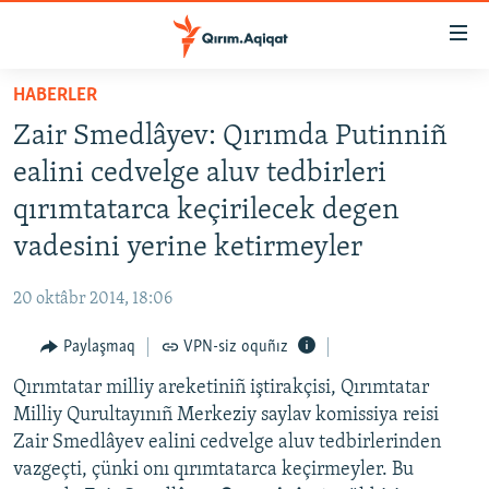
Link
açıqlığı
Esas
HABERLER
mündericege
HABERLER
Zair Smedlâyev: Qırımda Putinniñ
qaytmaq
SİYASET
Baş
ealini cedvelge aluv tedbirleri
İQTİSADİYAT
navigatsiyağa
qırımtatarca keçirilecek degen
qaytmaq
CEMİYET
vadesini yerine ketirmeyler
Qıdıruvğa
MEDENİYET
qaytmaq
20 oktâbr 2014, 18:06
İNSAN AQLARI
Paylaşmaq
VPN-siz oquñız
VİDEO
Qırımtatar milliy areketiniñ iştirakçisi, Qırımtatar
SÜRET
Milliy Qurultayınıñ Merkeziy saylav komissiya reisi
BLOGLAR
Zair Smedlâyev ealini cedvelge aluv tedbirlerinden
vazgeçti, çünki onı qırımtatarca keçirmeyler. Bu
FİKİR