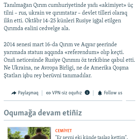
Tanılmağan Qırım cumhuriyetinde yañı «akimiyet» üç
tilni – rus, ukrain ve qırımtatar – devlet tilleri olaraq
ilân etti. Oktâbr 14-25 künleri Rusiye işğal etilgen
Qırımda ealini cedvelge ala.
2014 senesi mart 16-da Qırım ve Aqyar şeerinde
yarımada statusı aqqında «referendum» olıp keçti.
Onıñ neticesinde Rusiye Qırımnı öz terkibine qabul etti.
Ne Ukraina, ne Avropa Birligi, ne de Amerika Qoşma
Ştatları işbu rey berüvni tanımadılar.
Paylaşmaq
VPN-siz oquñız
Follow us
Oqumağa devam etiñiz
CEMİYET
"Er şeyni eki künde taşlap kettim".