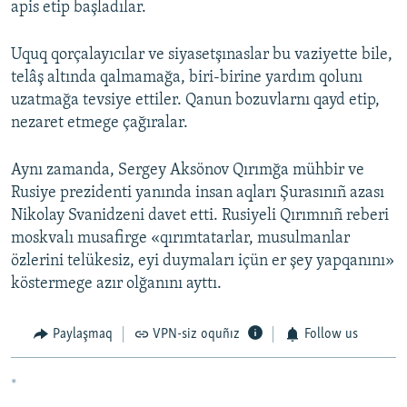
apis etip başladılar.
Uquq qorçalayıcılar ve siyasetşınaslar bu vaziyette bile,
telâş altında qalmamağa, biri-birine yardım qolunı
uzatmağa tevsiye ettiler. Qanun bozuvlarnı qayd etip,
nezaret etmege çağıralar.
Aynı zamanda, Sergey Aksönov Qırımğa mühbir ve
Rusiye prezidenti yanında insan aqları Şurasınıñ azası
Nikolay Svanidzeni davet etti. Rusiyeli Qırımnıñ reberi
moskvalı musafirge «qırımtatarlar, musulmanlar
özlerini telükesiz, eyi duymaları içün er şey yapqanını»
köstermege azır olğanını ayttı.
Paylaşmaq
VPN-siz oquñız
Follow us
*