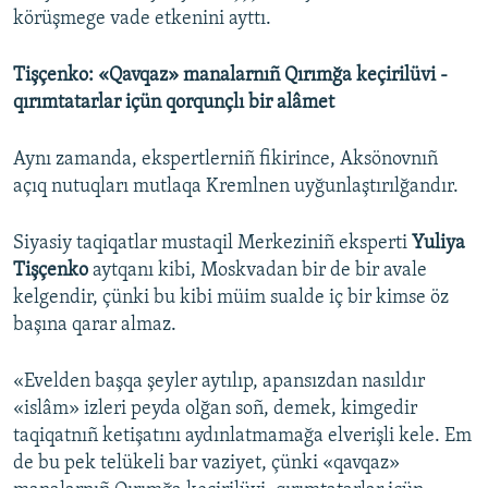
körüşmege vade etkenini ayttı.
Tişçenko: «Qavqaz» manalarnıñ Qırımğa keçirilüvi -
qırımtatarlar içün qorqunçlı bir alâmet
Aynı zamanda, ekspertlerniñ fikirince, Aksönovnıñ
açıq nutuqları mutlaqa Kremlnen uyğunlaştırılğandır.
Siyasiy taqiqatlar mustaqil Merkeziniñ eksperti
Yuliya
Tişçenko
aytqanı kibi, Moskvadan bir de bir avale
kelgendir, çünki bu kibi müim sualde iç bir kimse öz
başına qarar almaz.
«Evelden başqa şeyler aytılıp, apansızdan nasıldır
«islâm» izleri peyda olğan soñ, demek, kimgedir
taqiqatnıñ ketişatını aydınlatmamağa elverişli kele. Em
de bu pek telükeli bar vaziyet, çünki «qavqaz»