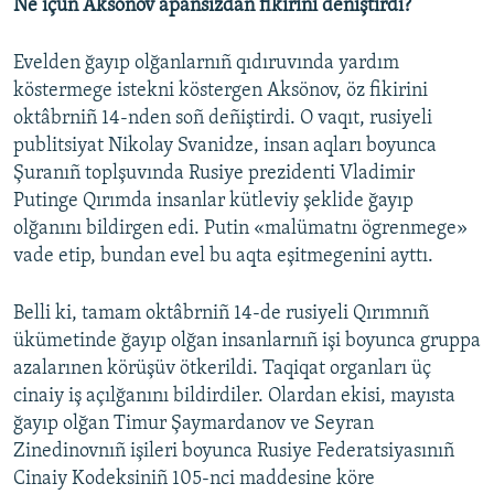
Ne içün Aksönov apansızdan fikirini deñiştirdi?
Evelden ğayıp olğanlarnıñ qıdıruvında yardım
köstermege istekni köstergen Aksönov, öz fikirini
oktâbrniñ 14-nden soñ deñiştirdi. O vaqıt, rusiyeli
publitsiyat Nikolay Svanidze, insan aqları boyunca
Şuranıñ toplşuvında Rusiye prezidenti Vladimir
Putinge Qırımda insanlar kütleviy şeklide ğayıp
olğanını bildirgen edi. Putin «malümatnı ögrenmege»
vade etip, bundan evel bu aqta eşitmegenini ayttı.
Belli ki, tamam oktâbrniñ 14-de rusiyeli Qırımnıñ
ükümetinde ğayıp olğan insanlarnıñ işi boyunca gruppa
azalarınen körüşüv ötkerildi. Taqiqat organları üç
cinaiy iş açılğanını bildirdiler. Olardan ekisi, mayısta
ğayıp olğan Timur Şaymardanov ve Seyran
Zinedinovnıñ işileri boyunca Rusiye Federatsiyasınıñ
Cinaiy Kodeksiniñ 105-nci maddesine köre