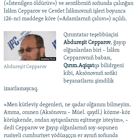
(«İstenilgen öldürüv») ve sentâbrniñ soñunda çalınğan
İslâm Cepparov ve Cevdet İslâmovnıñ işleri boyunca
126-nci maddege köre («Adamlarnıñ çaluvı») açıldı.
Qırımtatar teşebbüsçisi
Abdureşit Cepparov
, ğayıp
olğanlardan biri – İslâm
Cepparovnıñ babası,
Qırım.Aqiqat
qa bilidrgeni
Abdureşit Cepparov
kibi, Aksönovnıñ soñki
beyanatlarnı şimdilik
izaatlamaycaq.
«Men kütleviy degenleri, ne qadar olğanını bilmeyim.
Amma, onınen (Aksönovnı – Müel. qaydl.) közme-köz
körüşkende, ondan aytqanlarını eşitmege isteyim», –
dedi Cepparov ve ğayıp olğanlarnıñ soy-sopunen
rusiyeli cumhuriyet yödüaşççsı er aynıñ soñunda