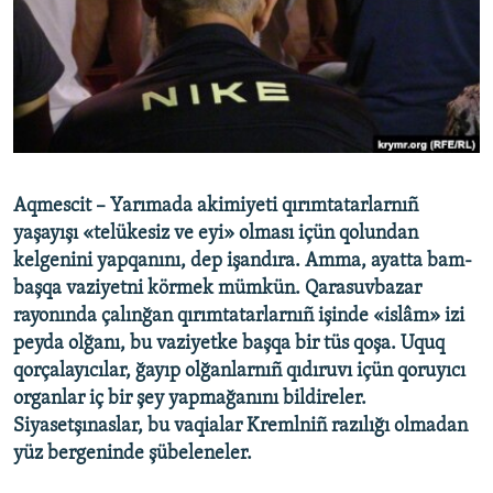
Русский
Українською
QOŞULIÑIZ!
Aqmescit – Yarımada akimiyeti qırımtatarlarnıñ
yaşayışı «telükesiz ve eyi» olması içün qolundan
RFE/RS bütün saytları
kelgenini yapqanını, dep işandıra. Amma, ayatta bam-
başqa vaziyetni körmek mümkün. Qarasuvbazar
rayonında çalınğan qırımtatarlarnıñ işinde «islâm» izi
peyda olğanı, bu vaziyetke başqa bir tüs qoşa. Uquq
qorçalayıcılar, ğayıp olğanlarnıñ qıdıruvı içün qoruyıcı
organlar iç bir şey yapmağanını bildireler.
Siyasetşınaslar, bu vaqialar Kremlniñ razılığı olmadan
yüz bergeninde şübeleneler.