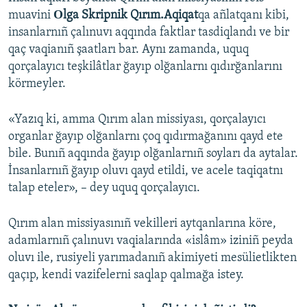
muavini
Оlga Skripnik Qırım.Aqiqat
qa añlatqanı kibi,
insanlarnıñ çalınuvı aqqında faktlar tasdiqlandı ve bir
qaç vaqianıñ şaatları bar. Aynı zamanda, uquq
qorçalayıcı teşkilâtlar ğayıp olğanlarnı qıdırğanlarını
körmeyler.
«Yazıq ki, amma Qırım alan missiyası, qorçalayıcı
organlar ğayıp olğanlarnı çoq qıdırmağanını qayd ete
bile. Bunıñ aqqında ğayıp olğanlarnıñ soyları da aytalar.
İnsanlarnıñ ğayıp oluvı qayd etildi, ve acele taqiqatnı
talap eteler», – dey uquq qorçalayıcı.
Qırım alan missiyasınıñ vekilleri aytqanlarına köre,
adamlarnıñ çalınuvı vaqialarında «islâm» iziniñ peyda
oluvı ile, rusiyeli yarımadanıñ akimiyeti mesülietlikten
qaçıp, kendi vazifelerni saqlap qalmağa istey.