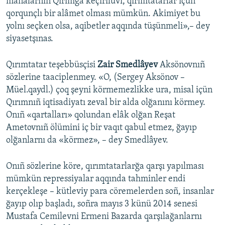
manalarnıñ Qırımğa keçirilüvi, qırımtatarlar içün
qorqunçlı bir alâmet olması mümkün. Akimiyet bu
yolnı seçken olsa, aqibetler aqqında tüşünmeli»,– dey
siyasetşınas.
Qırımtatar teşebbüsçisi
Zair Smedlâyev
Aksönovnıñ
sözlerine taaciplenmey. «O, (Sergey Aksönov –
Müel.qaydl.) çoq şeyni körmemezlikke ura, misal içün
Qırımnıñ iqtisadiyatı zeval bir alda olğanını körmey.
Onıñ «qartalları» qolundan elâk olğan Reşat
Ametovnıñ ölümini iç bir vaqıt qabul etmez, ğayıp
olğanlarnı da «körmez», – dey Smedlâyev.
Onıñ sözlerine köre, qırımtatarlarğa qarşı yapılması
mümkün repressiyalar aqqında tahminler endi
kerçekleşe – kütleviy para cöremelerden soñ, insanlar
ğayıp olıp başladı, soñra mayıs 3 künü 2014 senesi
Mustafa Cemilevni Ermeni Bazarda qarşılağanlarnı