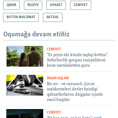
QIRIM
RUSİYE
SİYASET
CEMİYET
BUTÜN MALÜMAT
AKTUAL
Oqumağa devam etiñiz
CEMİYET
"Er şeyni eki künde taşlap kettim".
Seferberlik qorqusı rusiyelilerni
kene memleketten quva
İNSAN AQLARI
Bir an – ve casussıñ. Qırım
mahkemeleri devlet hainligi
qabaatlavlarını daqqalar içinde
nasıl baqalar
CEMİYET