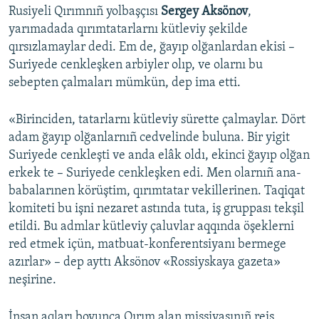
Rusiyeli Qırımnıñ yolbaşçısı
Sergey Aksönov
,
yarımadada qırımtatarlarnı kütleviy şekilde
qırsızlamaylar dedi. Em de, ğayıp olğanlardan ekisi –
Suriyede cenkleşken arbiyler olıp, ve olarnı bu
sebepten çalmaları mümkün, dep ima etti.
«Birinciden, tatarlarnı kütleviy sürette çalmaylar. Dört
adam ğayıp olğanlarnıñ cedvelinde buluna. Bir yigit
Suriyede cenkleşti ve anda elâk oldı, ekinci ğayıp olğan
erkek te – Suriyede cenkleşken edi. Men olarnıñ ana-
babalarınen körüştim, qırımtatar vekillerinen. Taqiqat
komiteti bu işni nezaret astında tuta, iş gruppası tekşil
etildi. Bu admlar kütleviy çaluvlar aqqında öşeklerni
red etmek içün, matbuat-konferentsiyanı bermege
azırlar» – dep ayttı Aksönov «Rossiyskaya gazeta»
neşirine.
İnsan aqları boyunca Qırım alan missiyasınıñ reis