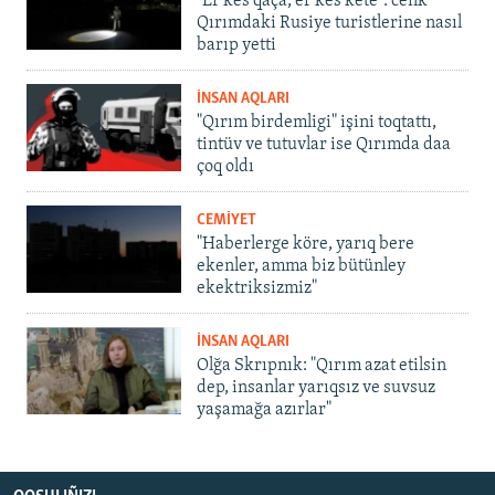
"Er kes qaça, er kes kete": cenk
Qırımdaki Rusiye turistlerine nasıl
barıp yetti
İNSAN AQLARI
"Qırım birdemligi" işini toqtattı,
tintüv ve tutuvlar ise Qırımda daa
çoq oldı
CEMİYET
"Haberlerge köre, yarıq bere
ekenler, amma biz bütünley
ekektriksizmiz"
İNSAN AQLARI
Olğa Skrıpnık: "Qırım azat etilsin
dep, insanlar yarıqsız ve suvsuz
yaşamağa azırlar"