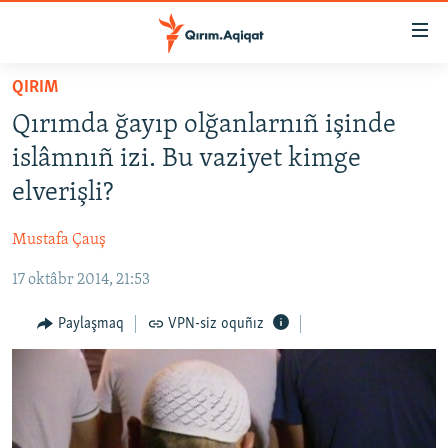
Link
açıqlığı
Esas
QIRIM
mündericege
HABERLER
Qırımda ğayıp olğanlarnıñ işinde
qaytmaq
SİYASET
Baş
islâmnıñ izi. Bu vaziyet kimge
İQTİSADİYAT
navigatsiyağa
elverişli?
qaytmaq
CEMİYET
Qıdıruvğa
Mustafa Çauş
MEDENİYET
qaytmaq
17 oktâbr 2014, 21:53
İNSAN AQLARI
VİDEO
Paylaşmaq
VPN-siz oquñız
SÜRET
BLOGLAR
FİKİR