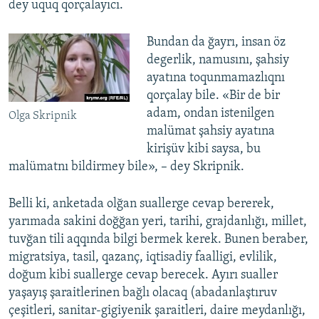
dey uquq qorçalayıcı.
Bundan da ğayrı, insan öz
degerlik, namusını, şahsiy
ayatına toqunmamazlıqnı
qorçalay bile. «Bir de bir
adam, ondan istenilgen
Olga Skripnik
malümat şahsiy ayatına
kirişüv kibi saysa, bu
malümatnı bildirmey bile», – dey Skripnik.
Belli ki, anketada olğan suallerge cevap bererek,
yarımada sakini doğğan yeri, tarihi, grajdanlığı, millet,
tuvğan tili aqqında bilgi bermek kerek. Bunen beraber,
migratsiya, tasil, qazanç, iqtisadiy faalligi, evlilik,
doğum kibi suallerge cevap berecek. Ayırı sualler
yaşayış şaraitlerinen bağlı olacaq (abadanlaştıruv
çeşitleri, sanitar-gigiyenik şaraitleri, daire meydanlığı,