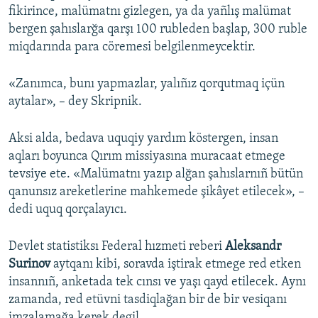
fikirince, malümatnı gizlegen, ya da yañlış malümat
bergen şahıslarğa qarşı 100 rubleden başlap, 300 ruble
miqdarında para cöremesi belgilenmeycektir.
«Zanımca, bunı yapmazlar, yalıñız qorqutmaq içün
aytalar», – dey Skripnik.
Aksi alda, bedava uquqiy yardım köstergen, insan
aqları boyunca Qırım missiyasına muracaat etmege
tevsiye ete. «Malümatnı yazıp alğan şahıslarnıñ bütün
qanunsız areketlerine mahkemede şikâyet etilecek», –
dedi uquq qorçalayıcı.
Devlet statistiksı Federal hızmeti reberi
Aleksandr
Surinov
aytqanı kibi, soravda iştirak etmege red etken
insannıñ, anketada tek cınsı ve yaşı qayd etilecek. Aynı
zamanda, red etüvni tasdiqlağan bir de bir vesiqanı
imzalamağa kerek degil.