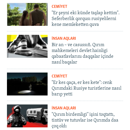
CEMİYET
"Er şeyni eki künde taşlap kettim".
Seferberlik qorqusı rusiyelilerni
kene memleketten quva
İNSAN AQLARI
Bir an – ve casussıñ. Qırım
mahkemeleri devlet hainligi
qabaatlavlarını daqqalar içinde
nasıl baqalar
CEMİYET
"Er kes qaça, er kes kete": cenk
Qırımdaki Rusiye turistlerine nasıl
barıp yetti
İNSAN AQLARI
"Qırım birdemligi" işini toqtattı,
tintüv ve tutuvlar ise Qırımda daa
çoq oldı