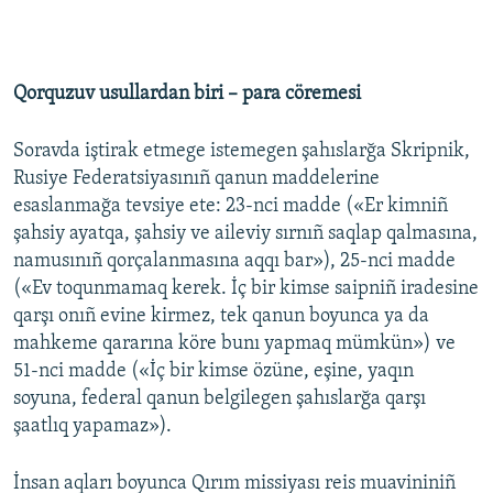
Qorquzuv usullardan biri – para cöremesi
Soravda iştirak etmege istemegen şahıslarğa Skripnik,
Rusiye Federatsiyasınıñ qanun maddelerine
esaslanmağa tevsiye ete: 23-nci madde («Er kimniñ
şahsiy ayatqa, şahsiy ve aileviy sırnıñ saqlap qalmasına,
namusınıñ qorçalanmasına aqqı bar»), 25-nci madde
(«Ev toqunmamaq kerek. İç bir kimse saipniñ iradesine
qarşı onıñ evine kirmez, tek qanun boyunca ya da
mahkeme qararına köre bunı yapmaq mümkün») ve
51-nci madde («İç bir kimse özüne, eşine, yaqın
soyuna, federal qanun belgilegen şahıslarğa qarşı
şaatlıq yapamaz»).
İnsan aqları boyunca Qırım missiyası reis muavininiñ