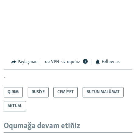
Paylaşmaq
VPN-siz oquñız
Follow us
*
QIRIM
RUSİYE
CEMİYET
BUTÜN MALÜMAT
AKTUAL
Oqumağa devam etiñiz