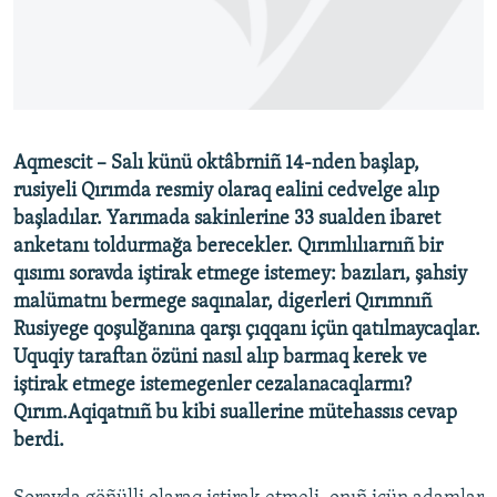
Русский
Українською
QOŞULIÑIZ!
Aqmescit – Salı künü oktâbrniñ 14-nden başlap,
rusiyeli Qırımda resmiy olaraq ealini cedvelge alıp
başladılar. Yarımada sakinlerine 33 sualden ibaret
RFE/RS bütün saytları
anketanı toldurmağa berecekler. Qırımlılıarnıñ bir
qısımı soravda iştirak etmege istemey: bazıları, şahsiy
malümatnı bermege saqınalar, digerleri Qırımnıñ
Rusiyege qoşulğanına qarşı çıqqanı içün qatılmaycaqlar.
Uquqiy taraftan özüni nasıl alıp barmaq kerek ve
iştirak etmege istemegenler cezalanacaqlarmı?
Qırım.Aqiqatnıñ bu kibi suallerine mütehassıs cevap
berdi.