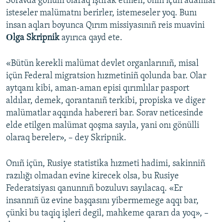
Soravda göñülli olaraq iştirak etmeli, onıñ içün adamlar
isteseler malümatnı berirler, istemeseler yoq. Bunı
insan aqları boyunca Qırım missiyasınıñ reis muavini
Оlga Skripnik
ayırıca qayd ete.
«Bütün kerekli malümat devlet organlarınıñ, misal
içün Federal migratsion hızmetiniñ qolunda bar. Olar
aytqanı kibi, aman-aman episi qırımlılar pasport
aldılar, demek, qorantanıñ terkibi, propiska ve diger
malümatlar aqqında habereri bar. Sorav neticesinde
elde etilgen malümat qoşma sayıla, yani onı gönülli
olaraq bereler», – dey Skripnik.
Onıñ içün, Rusiye statistika hızmeti hadimi, sakinniñ
razılığı olmadan evine kirecek olsa, bu Rusiye
Federatsiyası qanunnıñ bozuluvı sayılacaq. «Er
insannıñ üz evine başqasını yibermemege aqqı bar,
çünki bu taqiq işleri degil, mahkeme qararı da yoq», –