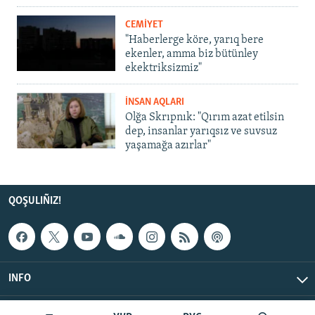
CEMİYET
"Haberlerge köre, yarıq bere
ekenler, amma biz bütünley
ekektriksizmiz"
İNSAN AQLARI
Olğa Skrıpnık: "Qırım azat etilsin
dep, insanlar yarıqsız ve suvsuz
yaşamağa azırlar"
QOŞULIÑIZ!
INFO